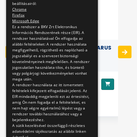
beállításairól:
Chrome
Firefox
Microsoft Edge
Ez a rendszer a BKV Zrt Elektronikus
Információs Rendszerének része (EIR). A
rendszer használatával Ön elfogadja az
alábbi feltételeket: A rendszer használata
UND)
BADGE (ROUND) BIG - IKARUS
megfigyelhető, rögzithető es naplózható a
LAR
BUS
jogszabályi es a szervezet biztonsági
követelményeinek megfelelően. A rendszer
jogosulatlan használata tilos, és büntető
vagy polgárjogi következményeket vonhat
maga után.
990 Ft
Ár:
Ár
A rendszer használata az itt ismertetett
feltételek kifejezett elfogadását jelenti. Az
EIR mindaddig megjeleníti ezt az értesitést,
amig Ön nem fogadja el a feltételeket, es
nem hajt végre egyértelmű lépést vagy a
rendszer további használatához vagy a
bejelentkezéshez.
A sütik kezelésével összefüggő részletes
adatvédelmi tájékoztatás az alábbi linken