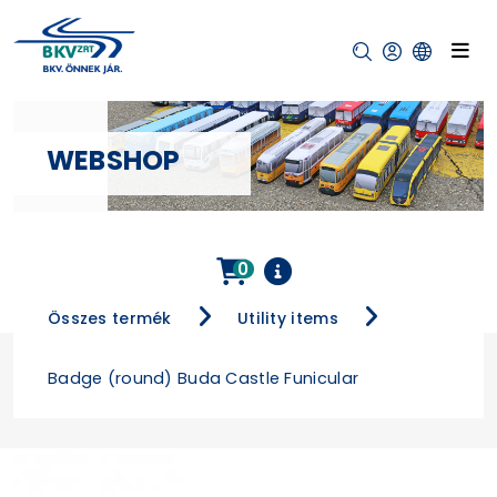
WEBSHOP
0
Összes termék
Utility items
Badge (round) Buda Castle Funicular