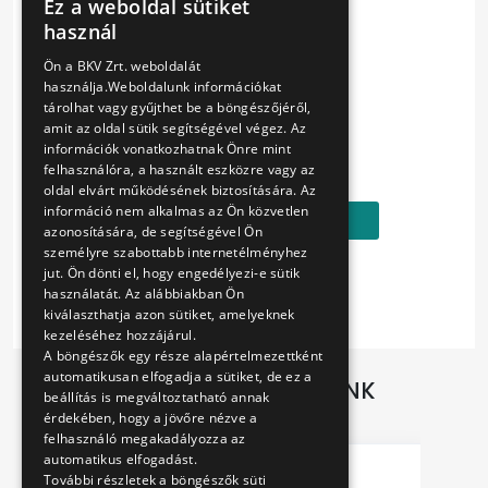
Material: plastic and metal with magnet
Ez a weboldal sütiket
HUNGARIAN
használ
ENGLISH
Nice drawing of Buda Castle Funicular.
Ön a BKV Zrt. weboldalát
használja.Weboldalunk információkat
Vehicles can smile, too.
tárolhat vagy gyűjthet be a böngészőjéről,
amit az oldal sütik segítségével végez. Az
Ár:
információk vonatkozhatnak Önre mint
felhasználóra, a használt eszközre vagy az
850 Ft
oldal elvárt működésének biztosítására. Az
információ nem alkalmas az Ön közvetlen
Kosárba
azonosítására, de segítségével Ön
személyre szabottabb internetélményhez
jut. Ön dönti el, hogy engedélyezi-e sütik
használatát. Az alábbiakban Ön
kiválaszthatja azon sütiket, amelyeknek
kezeléséhez hozzájárul.
A böngészők egy része alapértelmezettként
automatikusan elfogadja a sütiket, de ez a
TOVÁBBI AJÁNLATAINK
beállítás is megváltoztatható annak
érdekében, hogy a jövőre nézve a
felhasználó megakadályozza az
automatikus elfogadást.
További részletek a böngészők süti