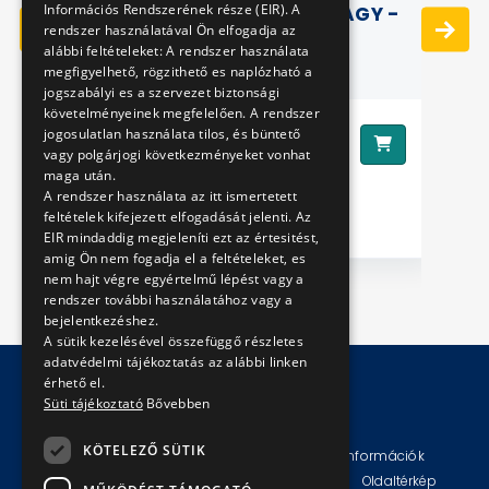
Információs Rendszerének része (EIR). A
HŰTŐMÁGNES (KEREK) NAGY -
rendszer használatával Ön elfogadja az
BUDAVÁRI SIKLÓ
alábbi feltételeket: A rendszer használata
megfigyelhető, rögzithető es naplózható a
jogszabályi es a szervezet biztonsági
követelményeinek megfelelően. A rendszer
990 Ft
jogosulatlan használata tilos, és büntető
Ár:
Ár
vagy polgárjogi következményeket vonhat
maga után.
A rendszer használata az itt ismertetett
feltételek kifejezett elfogadását jelenti. Az
EIR mindaddig megjeleníti ezt az értesitést,
amig Ön nem fogadja el a feltételeket, es
nem hajt végre egyértelmű lépést vagy a
rendszer további használatához vagy a
bejelentkezéshez.
A sütik kezelésével összefüggő részletes
adatvédelmi tájékoztatás az alábbi linken
érhető el.
Süti tájékoztató
Bővebben
© Copyright 2026 BKV Zrt.
KÖTELEZŐ SÜTIK
Impresszum
Jogi nyilatkozat
Technikai információk
Adatvédelmi politika és tájékoztatások
ÁSZF
Oldaltérkép