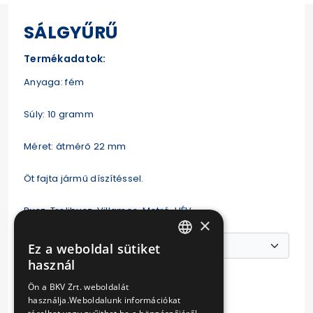
SÁLGYŰRŰ
Termékadatok:
Anyaga: fém
Súly: 10 gramm
Méret: átmérő 22 mm
Öt fajta jármű díszítéssel.
Busz, Trolibusz, Villamos, Metró, HÉV
×
Ez a weboldal sütiket
HUNGARIAN
használ
Ár:
ENGLISH
1590 Ft
Ön a BKV Zrt. weboldalát
590 Ft
használja.Weboldalunk információkat