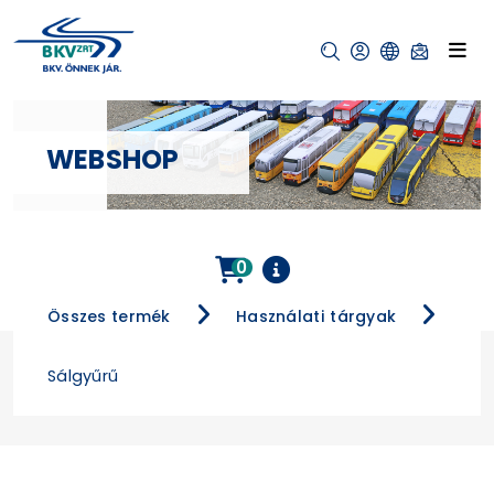
WEBSHOP
0
Összes termék
Használati tárgyak
Sálgyűrű