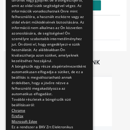
tárolhat vagy gyűjthet be a böngészőjéről,
Kosárba
amit az oldal sütik segítségével végez. Az
információk vonatkozhatnak Önre mint
felhasználóra, a használt eszközre vagy az
Tulajdonságok
oldal elvárt működésének biztosítására. Az
információ nem alkalmas az Ön közvetlen
azonosítására, de segítségével Ön
Sál gyűrű busz
személyre szabottabb internetélményhez
jut. Ön dönti el, hogy engedélyezi-e sütik
használatát. Az alábbiakban Ön
kiválaszthatja azon sütiket, amelyeknek
TOVÁBBI AJÁNLATAINK
kezeléséhez hozzájárul.
A böngészők egy része alapértelmezettként
automatikusan elfogadja a sütiket, de ez a
beállítás is megváltoztatható annak
érdekében, hogy a jövőre nézve a
felhasználó megakadályozza az
automatikus elfogadást.
További részletek a böngészők süti
beállításairól:
Chrome
Firefox
Microsoft Edge
Ez a rendszer a BKV Zrt Elektronikus