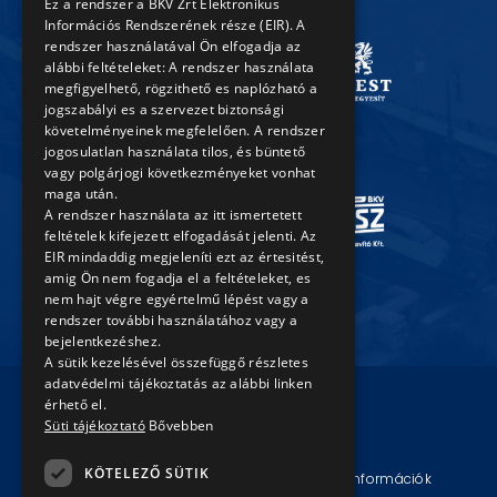
Ez a rendszer a BKV Zrt Elektronikus
Információs Rendszerének része (EIR). A
rendszer használatával Ön elfogadja az
alábbi feltételeket: A rendszer használata
megfigyelhető, rögzithető es naplózható a
jogszabályi es a szervezet biztonsági
követelményeinek megfelelően. A rendszer
jogosulatlan használata tilos, és büntető
vagy polgárjogi következményeket vonhat
maga után.
A rendszer használata az itt ismertetett
feltételek kifejezett elfogadását jelenti. Az
EIR mindaddig megjeleníti ezt az értesitést,
amig Ön nem fogadja el a feltételeket, es
nem hajt végre egyértelmű lépést vagy a
rendszer további használatához vagy a
bejelentkezéshez.
A sütik kezelésével összefüggő részletes
adatvédelmi tájékoztatás az alábbi linken
érhető el.
Süti tájékoztató
Bővebben
© Copyright 2026 BKV Zrt.
KÖTELEZŐ SÜTIK
Impresszum
Jogi nyilatkozat
Technikai információk