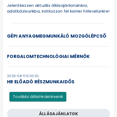
Jelentkezzen aktuális állásajánlatainkra,
adatbázisunkba, iratkozzon fel karrier hírlevelünkre!
GÉPI ANYAGMEGMUNKÁLÓ MOZGÓLÉPCSŐ
FORGALOMTECHNOLÓGIAI MÉRNÖK
2026-08-11 12:00:00
HR ELŐADÓ RÉSZMUNKAIDŐS
További álláshirdetéseink
ÁLLÁSAJÁNLATOK