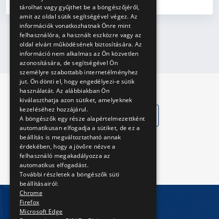
tárolhat vagy gyűjthet be a böngészőjéről,
amit az oldal sütik segítségével végez. Az
információk vonatkozhatnak Önre mint
felhasználóra, a használt eszközre vagy az
oldal elvárt működésének biztosítására. Az
információ nem alkalmas az Ön közvetlen
azonosítására, de segítségével Ön
személyre szabottabb internetélményhez
jut. Ön dönti el, hogy engedélyezi-e sütik
használatát. Az alábbiakban Ön
kiválaszthatja azon sütiket, amelyeknek
kezeléséhez hozzájárul.
Közérdekű adatok
A böngészők egy része alapértelmezettként
automatikusan elfogadja a sütiket, de ez a
Közadat kereső
beállítás is megváltoztatható annak
érdekében, hogy a jövőre nézve a
felhasználó megakadályozza az
automatikus elfogadást.
További részletek a böngészők süti
beállításairól:
Chrome
Firefox
Microsoft Edge