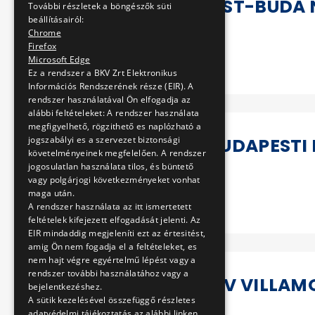
20 ÉVES A PEST-BUDA
További részletek a böngészők süti
beállításairól:
Chrome
Firefox
Tovább
Microsoft Edge
Ez a rendszer a BKV Zrt Elektronikus
Információs Rendszerének része (EIR). A
rendszer használatával Ön elfogadja az
alábbi feltételeket: A rendszer használata
megfigyelhető, rögzithető es naplózható a
120 ÉVES A BUDAPESTI
jogszabályi es a szervezet biztonsági
követelményeinek megfelelően. A rendszer
jogosulatlan használata tilos, és büntető
vagy polgárjogi következményeket vonhat
maga után.
Tovább
A rendszer használata az itt ismertetett
feltételek kifejezett elfogadását jelenti. Az
EIR mindaddig megjeleníti ezt az értesitést,
amig Ön nem fogadja el a feltételeket, es
nem hajt végre egyértelmű lépést vagy a
rendszer további használatához vagy a
50 ÉVES AZ UV VILLAM
bejelentkezéshez.
A sütik kezelésével összefüggő részletes
adatvédelmi tájékoztatás az alábbi linken