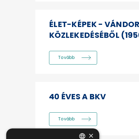
ÉLET-KÉPEK - VÁNDOR
KÖZLEKEDÉSÉBŐL (195
Tovább
40 ÉVES A BKV
Tovább
×