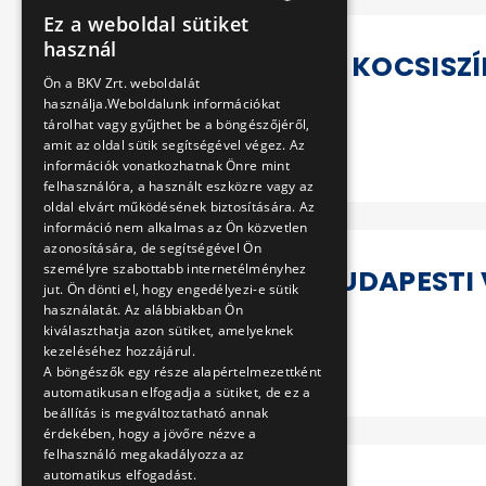
Ez a weboldal sütiket
HUNGARIAN
használ
A HUNGÁRIA KOCSISZ
ENGLISH
Ön a BKV Zrt. weboldalát
használja.Weboldalunk információkat
tárolhat vagy gyűjthet be a böngészőjéről,
Tovább
amit az oldal sütik segítségével végez. Az
információk vonatkozhatnak Önre mint
felhasználóra, a használt eszközre vagy az
oldal elvárt működésének biztosítására. Az
információ nem alkalmas az Ön közvetlen
azonosítására, de segítségével Ön
személyre szabottabb internetélményhez
120 ÉVES A BUDAPEST
jut. Ön dönti el, hogy engedélyezi-e sütik
használatát. Az alábbiakban Ön
kiválaszthatja azon sütiket, amelyeknek
kezeléséhez hozzájárul.
Tovább
A böngészők egy része alapértelmezettként
automatikusan elfogadja a sütiket, de ez a
beállítás is megváltoztatható annak
érdekében, hogy a jövőre nézve a
felhasználó megakadályozza az
automatikus elfogadást.