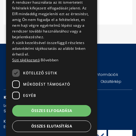
A rendszer használata az itt ismertetett
feltételek kifejezett elfogadását jelenti. Az
Tovább
EIR mindaddig megjeleníti ezt az értesitést,
amig Ön nem fogadja el a feltételeket, es
nem hajt végre egyértelmű lépést vagy a
rendszer további használatához vagy a
bejelentkezéshez.
A sütik kezelésével összefüggő részletes
adatvédelmi tájékoztatás az alábbi linken
érhető el.
Süti tájékoztató
Bővebben
© Copyright 2026 BKV Zrt.
KÖTELEZŐ SÜTIK
Impresszum
Jogi nyilatkozat
Technikai információk
Adatvédelmi politika és tájékoztatások
ÁSZF
Oldaltérkép
MŰKÖDÉST TÁMOGATÓ
EGYÉB
KAPCSOLAT
Levelezési cím: 1980 Budapest, Pf. 11.
ÖSSZES ELFOGADÁSA
Székhely: 1980 Budapest, Akácfa u. 15.
Központi telefonszám: + 36 1 461-65-00
ÖSSZES ELUTASÍTÁSA
E-mail cím: bkv@bkv.hu