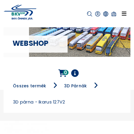
WEBSHOP
0
Összes termék
3D Párnák
3D párna - Ikarus 127V2