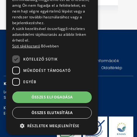
amig Ön nem fogadja el a feltételeket, es
nem hajt végre egyértelmű lépést vagy a
rendszer további használatához vagy a
bejelentkezéshez.
A sütik kezelésével összefüggő részletes
adatvédelmi tájékoztatás az alábbi linken
érhető el.
Süti tájékoztató
Bővebben
© Copyright 2026 BKV Zrt.
KÖTELEZŐ SÜTIK
Impresszum
Jogi nyilatkozat
Technikai információk
Adatvédelmi politika és tájékoztatások
ÁSZF
Oldaltérkép
MŰKÖDÉST TÁMOGATÓ
EGYÉB
KAPCSOLAT
Levelezési cím: 1980 Budapest, Pf. 11.
ÖSSZES ELFOGADÁSA
Székhely: 1980 Budapest, Akácfa u. 15.
Központi telefonszám: + 36 1 461-65-00
ÖSSZES ELUTASÍTÁSA
E-mail cím: bkv@bkv.hu
RÉSZLETEK MEGJELENÍTÉSE