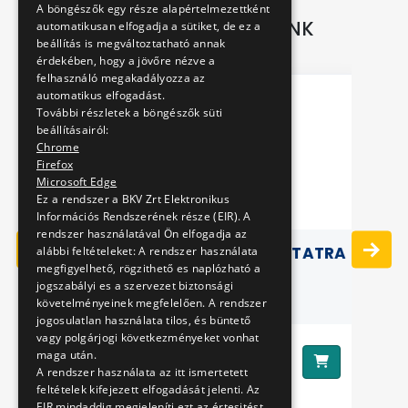
A böngészők egy része alapértelmezettként
TOVÁBBI AJÁNLATAINK
automatikusan elfogadja a sütiket, de ez a
beállítás is megváltoztatható annak
érdekében, hogy a jövőre nézve a
felhasználó megakadályozza az
automatikus elfogadást.
További részletek a böngészők süti
beállításairól:
Chrome
Firefox
Microsoft Edge
Ez a rendszer a BKV Zrt Elektronikus
Információs Rendszerének része (EIR). A
rendszer használatával Ön elfogadja az
KITŰZŐ (KEREK) VILLAMOS TATRA
alábbi feltételeket: A rendszer használata
megfigyelhető, rögzithető es naplózható a
jogszabályi es a szervezet biztonsági
követelményeinek megfelelően. A rendszer
jogosulatlan használata tilos, és büntető
vagy polgárjogi következményeket vonhat
850 Ft
maga után.
Ár:
Ár
A rendszer használata az itt ismertetett
feltételek kifejezett elfogadását jelenti. Az
EIR mindaddig megjeleníti ezt az értesitést,