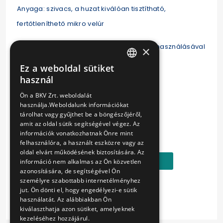
Anyaga: szivacs, a huzat kiválóan tisztítható,
fertőtleníthető mikro velúr
Anti allergén, környezetbarát festékek felhasználásával
×
készült.
Ez a weboldal sütiket
HUNGARIAN
használ
ENGLISH
Ön a BKV Zrt. weboldalát
használja.Weboldalunk információkat
Hossza: 43 cm
tárolhat vagy gyűjthet be a böngészőjéről,
amit az oldal sütik segítségével végez. Az
Ár:
információk vonatkozhatnak Önre mint
8290 Ft
felhasználóra, a használt eszközre vagy az
oldal elvárt működésének biztosítására. Az
Kosárba
információ nem alkalmas az Ön közvetlen
azonosítására, de segítségével Ön
személyre szabottabb internetélményhez
jut. Ön dönti el, hogy engedélyezi-e sütik
használatát. Az alábbiakban Ön
kiválaszthatja azon sütiket, amelyeknek
kezeléséhez hozzájárul.