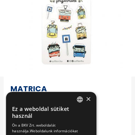
MATRICA
×
FÉNYJÁRMŰVEKKEL
Ez a weboldal sütiket
HUNGARIAN
Termékadatok:
használ
ENGLISH
Mérete: kb. 100 x 75 mm
Ön a BKV Zrt. weboldalát
használja.Weboldalunk információkat
Ár: