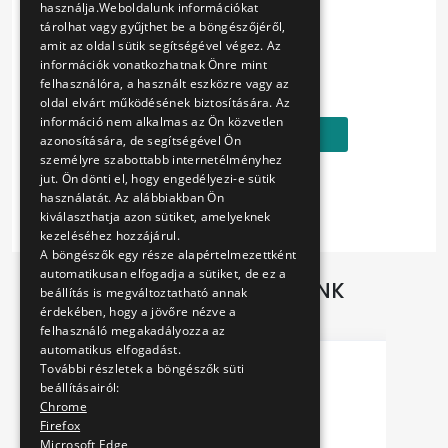
használja.Weboldalunk információkat
tárolhat vagy gyűjthet be a böngészőjéről,
amit az oldal sütik segítségével végez. Az
információk vonatkozhatnak Önre mint
Ár:
felhasználóra, a használt eszközre vagy az
18990 Ft
oldal elvárt működésének biztosítására. Az
információ nem alkalmas az Ön közvetlen
Kosárba
azonosítására, de segítségével Ön
személyre szabottabb internetélményhez
jut. Ön dönti el, hogy engedélyezi-e sütik
használatát. Az alábbiakban Ön
kiválaszthatja azon sütiket, amelyeknek
kezeléséhez hozzájárul.
A böngészők egy része alapértelmezettként
automatikusan elfogadja a sütiket, de ez a
TOVÁBBI AJÁNLATAINK
beállítás is megváltoztatható annak
érdekében, hogy a jövőre nézve a
felhasználó megakadályozza az
automatikus elfogadást.
További részletek a böngészők süti
beállításairól:
Chrome
Firefox
Microsoft Edge