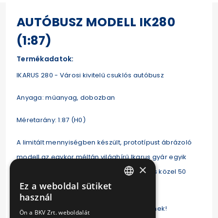
AUTÓBUSZ MODELL IK280
(1:87)
Termékadatok:
IKARUS 280 - Városi kivitelű csuklós autóbusz
Anyaga: műanyag, dobozban
Méretarány: 1:87 (H0)
A limitált mennyiségben készült, prototípust ábrázoló
modell az egykor méltán világhírű Ikarus gyár egyik
×
meghatározó termékének, egyben a típus közel 50
Ez a weboldal sütiket
éves BKV üzemeltetésének állít emléket.
HUNGARIAN
használ
ENGLISH
Nem játék, gyűjtői modell, 14 éven felülieknek!
Ön a BKV Zrt. weboldalát