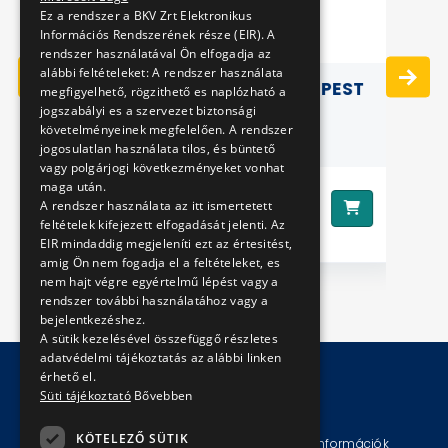
Ez a rendszer a BKV Zrt Elektronikus
Információs Rendszerének része (EIR). A
rendszer használatával Ön elfogadja az
alábbi feltételeket: A rendszer használata
BRÚNÓ BUDAPESTEN 4. - PEST
megfigyelhető, rögzithető es naplózható a
jogszabályi es a szervezet biztonsági
FÉNYEI
követelményeinek megfelelően. A rendszer
jogosulatlan használata tilos, és büntető
vagy polgárjogi következményeket vonhat
maga után.
6190 Ft
Ár:
Ár
A rendszer használata az itt ismertetett
feltételek kifejezett elfogadását jelenti. Az
EIR mindaddig megjeleníti ezt az értesitést,
amig Ön nem fogadja el a feltételeket, es
nem hajt végre egyértelmű lépést vagy a
rendszer további használatához vagy a
bejelentkezéshez.
A sütik kezelésével összefüggő részletes
adatvédelmi tájékoztatás az alábbi linken
érhető el.
Süti tájékoztató
Bővebben
© Copyright 2026 BKV Zrt.
KÖTELEZŐ SÜTIK
Impresszum
Jogi nyilatkozat
Technikai információk