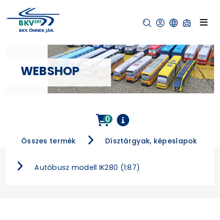
WEBSHOP
0
Összes termék
Dísztárgyak, képeslapok
Autóbusz modell IK280 (1:87)