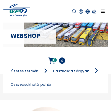
WEBSHOP
0
Összes termék
Használati tárgyak
Összecsukható pohár