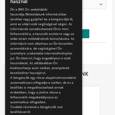
használ
ENGLISH
Ön a BKV Zrt. weboldalát
Ár:
használja.Weboldalunk információkat
1290 Ft
tárolhat vagy gyűjthet be a böngészőjéről,
500 Ft
amit az oldal sütik segítségével végez. Az
információk vonatkozhatnak Önre mint
Kosárba
felhasználóra, a használt eszközre vagy az
oldal elvárt működésének biztosítására. Az
információ nem alkalmas az Ön közvetlen
azonosítására, de segítségével Ön
Tulajdonságok
személyre szabottabb internetélményhez
jut. Ön dönti el, hogy engedélyezi-e sütik
használatát. Az alábbiakban Ön
kiválaszthatja azon sütiket, amelyeknek
TOVÁBBI AJÁNLATAINK
kezeléséhez hozzájárul.
A böngészők egy része alapértelmezettként
automatikusan elfogadja a sütiket, de ez a
beállítás is megváltoztatható annak
érdekében, hogy a jövőre nézve a
felhasználó megakadályozza az
automatikus elfogadást.
További részletek a böngészők süti
beállításairól: