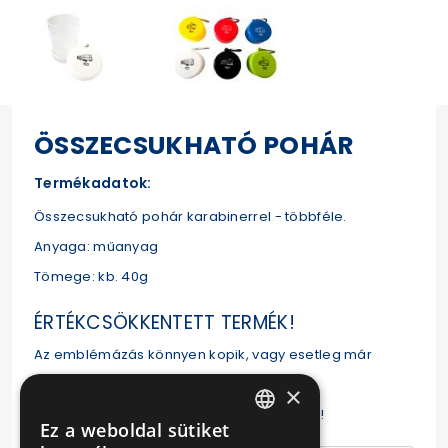
ÖSSZECSUKHATÓ POHÁR
Termékadatok:
Összecsukható pohár karabinerrel - többféle.
Anyaga: műanyag
Tömege: kb. 40g
ÉRTÉKCSÖKKENTETT TERMÉK!
Az emblémázás könnyen kopik, vagy esetleg már
részben kopott.
×
A termék rendeltetésszerűen használható!
Ez a weboldal sütiket
HUNGARIAN