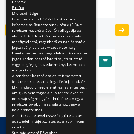
Chrome
Firefox
Microsoft Edge
Ez a rendszer a BKV Zrt Elektronikus
Információs Rendszerének része (EIR). A
LAPMÁGNES
rendszer használatával Ön elfogadja az
alábbi feltételeket: A rendszer használata
megfigyelhető, rögzithető es naplózható a
jogszabályi es a szervezet biztonsági
követelményeinek megfelelően. A rendszer
1990 Ft
jogosulatlan használata tilos, és büntető
Ár:
Ár
vagy polgárjogi következményeket vonhat
maga után.
A rendszer használata az itt ismertetett
feltételek kifejezett elfogadását jelenti. Az
EIR mindaddig megjeleníti ezt az értesitést,
amig Ön nem fogadja el a feltételeket, es
nem hajt végre egyértelmű lépést vagy a
rendszer további használatához vagy a
bejelentkezéshez.
A sütik kezelésével összefüggő részletes
adatvédelmi tájékoztatás az alábbi linken
érhető el.
Süti tájékoztató
Bővebben