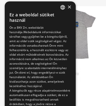
×
Ez a weboldal sütiket
HUNGARIAN
használ
ENGLISH
Ön a BKV Zrt. weboldalát
használja.Weboldalunk információkat
tárolhat vagy gyűjthet be a böngészőjéről,
amit az oldal sütik segítségével végez. Az
információk vonatkozhatnak Önre mint
felhasználóra, a használt eszközre vagy az
oldal elvárt működésének biztosítására. Az
információ nem alkalmas az Ön közvetlen
azonosítására, de segítségével Ön
személyre szabottabb internetélményhez
jut. Ön dönti el, hogy engedélyezi-e sütik
használatát. Az alábbiakban Ön
kiválaszthatja azon sütiket, amelyeknek
kezeléséhez hozzájárul.
A böngészők egy része alapértelmezettként
automatikusan elfogadja a sütiket, de ez a
beállítás is megváltoztatható annak
érdekében, hogy a jövőre nézve a