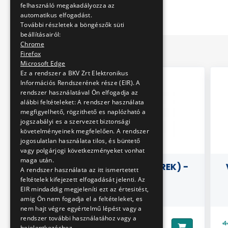
felhasználó megakadályozza az
automatikus elfogadást.
További részletek a böngészők süti
beállításairól:
Chrome
Firefox
Microsoft Edge
Ez a rendszer a BKV Zrt Elektronikus
Információs Rendszerének része (EIR). A
rendszer használatával Ön elfogadja az
alábbi feltételeket: A rendszer használata
megfigyelhető, rögzithető es naplózható a
jogszabályi es a szervezet biztonsági
követelményeinek megfelelően. A rendszer
jogosulatlan használata tilos, és büntető
vagy polgárjogi következményeket vonhat
maga után.
ETEK XXV.
KULCSTARTÓ (KEREK) -
V
A rendszer használata az itt ismertetett
A" TÍPUSÚ
BUSZ
feltételek kifejezett elfogadását jelenti. Az
EIR mindaddig megjeleníti ezt az értesitést,
RTÉNETE,
amig Ön nem fogadja el a feltételeket, es
Z 1531-ES
nem hajt végre egyértelmű lépést vagy a
LÚJÍTÁSA
rendszer további használatához vagy a
990 Ft
449
Ár:
bejelentkezéshez.