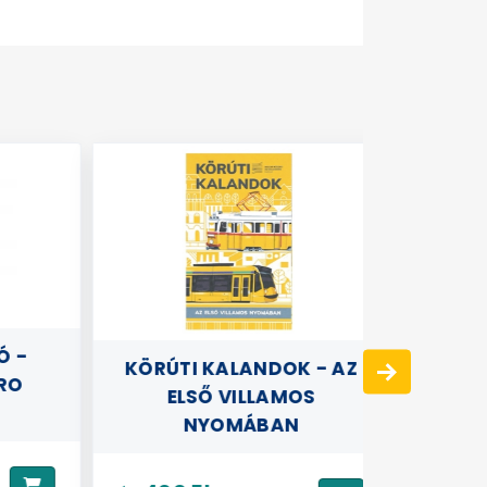
-
3D 
KÖRÚTI KALANDOK - AZ
O
TEHERVI
ELSŐ VILLAMOS
NYOMÁBAN
5990
Ár: