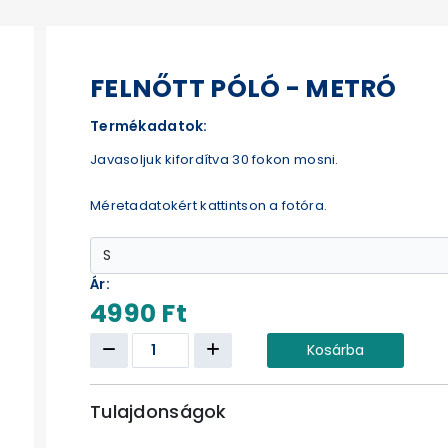
FELNŐTT PÓLÓ - METRÓ
Termékadatok:
Javasoljuk kifordítva 30 fokon mosni.
Méretadatokért kattintson a fotóra.
Ár:
4990 Ft
Kosárba
Tulajdonságok