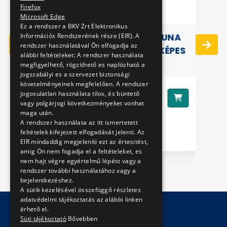
Firefox
Microsoft Edge
Ez a rendszer a BKV Zrt Elektronikus
Információs Rendszerének része (EIR). A
ANZ
BRÚNÓ BUDAPESTEN - DUNA
rendszer használatával Ön elfogadja az
LÉPÉSRŐL LÉPÉSRE - FÉNYKÉPES
alábbi feltételeket: A rendszer használata
FOGLALKOZTATÓ
megfigyelhető, rögzithető es naplózható a
jogszabályi es a szervezet biztonsági
követelményeinek megfelelően. A rendszer
1790 Ft
jogosulatlan használata tilos, és büntető
Ár:
vagy polgárjogi következményeket vonhat
maga után.
Ár
A rendszer használata az itt ismertetett
feltételek kifejezett elfogadását jelenti. Az
EIR mindaddig megjeleníti ezt az értesitést,
amig Ön nem fogadja el a feltételeket, es
nem hajt végre egyértelmű lépést vagy a
rendszer további használatához vagy a
bejelentkezéshez.
A sütik kezelésével összefüggő részletes
adatvédelmi tájékoztatás az alábbi linken
érhető el.
Süti tájékoztató
Bővebben
© Copyright 2026 BKV Zrt.