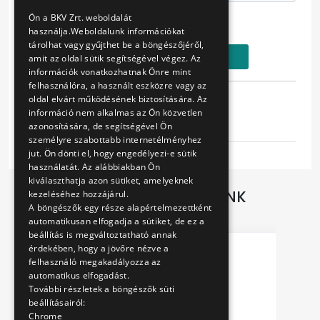
ENGLISH
Ár:
Ön a BKV Zrt. weboldalát
2990 Ft
használja.Weboldalunk információkat
tárolhat vagy gyűjthet be a böngészőjéről,
Kosárba
amit az oldal sütik segítségével végez. Az
információk vonatkozhatnak Önre mint
felhasználóra, a használt eszközre vagy az
Tulajdonságok
oldal elvárt működésének biztosítására. Az
információ nem alkalmas az Ön közvetlen
azonosítására, de segítségével Ön
fehér
személyre szabottabb internetélményhez
jut. Ön dönti el, hogy engedélyezi-e sütik
használatát. Az alábbiakban Ön
kiválaszthatja azon sütiket, amelyeknek
TOVÁBBI AJÁNLATAINK
kezeléséhez hozzájárul.
A böngészők egy része alapértelmezettként
automatikusan elfogadja a sütiket, de ez a
beállítás is megváltoztatható annak
érdekében, hogy a jövőre nézve a
felhasználó megakadályozza az
automatikus elfogadást.
További részletek a böngészők süti
beállításairól:
Chrome