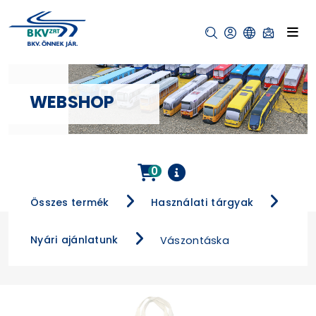
WEBSHOP
0
Összes termék
Használati tárgyak
Nyári ajánlatunk
Vászontáska