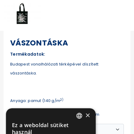
VÁSZONTÁSKA
Termékadatok:
Budapest vonalhálózati térképével díszített
vászontáska.
2)
Anyaga: pamut (140 g/m
×
Mérete: 38 x 42 cm, fülek magassága 26 cm
Ez a weboldal sütiket
HUNGARIAN
használ