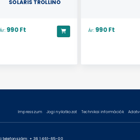
SOLARIS TROLLINO
990 Ft
990 Ft
Ár:
Impresszum
Jogi nyilatkozat
Technikai információk
Adatv
i telefonszám: + 36 1 461-65-00