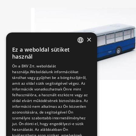
×
Ez a weboldal sütiket
HUNGARIAN
használ
ENGLISH
Ön a BKV Zrt. weboldalát
használja.Weboldalunk információkat
tárolhat vagy gyűjthet be a böngészőjéről,
amit az oldal sütik segítségével végez. Az
információk vonatkozhatnak Önre mint
felhasználóra, a használt eszközre vagy az
oldal elvárt működésének biztosítására. Az
információ nem alkalmas az Ön közvetlen
azonosítására, de segítségével Ön
személyre szabottabb internetélményhez
jut. Ön dönti el, hogy engedélyezi-e sütik
használatát. Az alábbiakban Ön
kiválaszthatja azon sütiket, amelyeknek