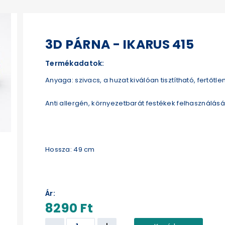
3D PÁRNA - IKARUS 415
Termékadatok:
Anyaga: szivacs, a huzat kiválóan tisztítható, fertőtle
Anti allergén, környezetbarát festékek felhasználásáv
Hossza: 49 cm
Ár:
8290 Ft