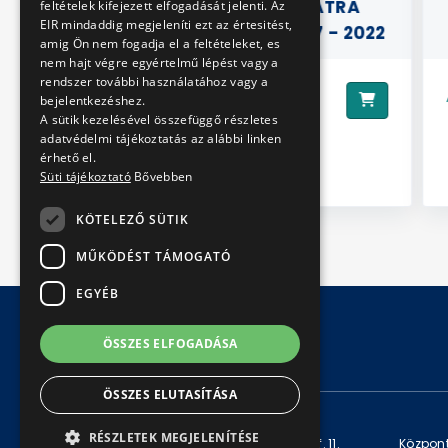
OS
- A SZEGEDI TATRA
feltételek kifejezett elfogadását jelenti. Az
EIR mindaddig megjeleníti ezt az értesitést,
VILLAMOSOK 1997 - 2022
amig Ön nem fogadja el a feltételeket, es
nem hajt végre egyértelmű lépést vagy a
rendszer további használatához vagy a
3000 Ft
Ár:
Ár:
bejelentkezéshez.
A sütik kezelésével összefüggő részletes
adatvédelmi tájékoztatás az alábbi linken
érhető el.
Süti tájékoztató
Bővebben
KÖTELEZŐ SÜTIK
MŰKÖDÉST TÁMOGATÓ
EGYÉB
ÖSSZES ELFOGADÁSA
© Copyright 2026 BKV Zrt.
ÖSSZES ELUTASÍTÁSA
KAPCSOLAT
RÉSZLETEK MEGJELENÍTÉSE
Levelezési cím: 1980 Budapest, Pf. 11.
Központ