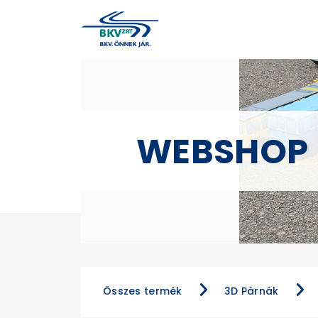
WEBSHOP
Összes termék
3D Párnák