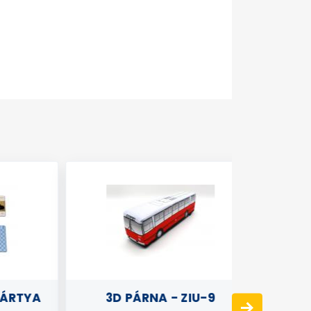
RTYA
3D PÁRNA - ZIU-9
3D PÁR