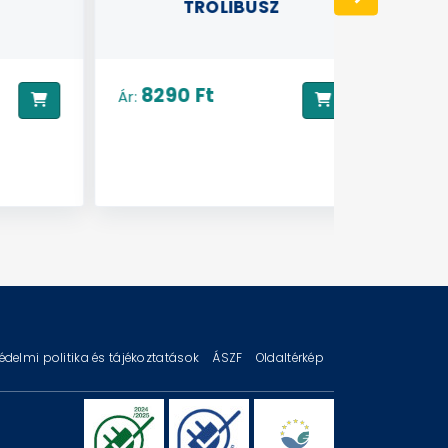
TROLIBUSZ
8290 Ft
8990
Ár:
Ár:
édelmi politika és tájékoztatások
ÁSZF
Oldaltérkép