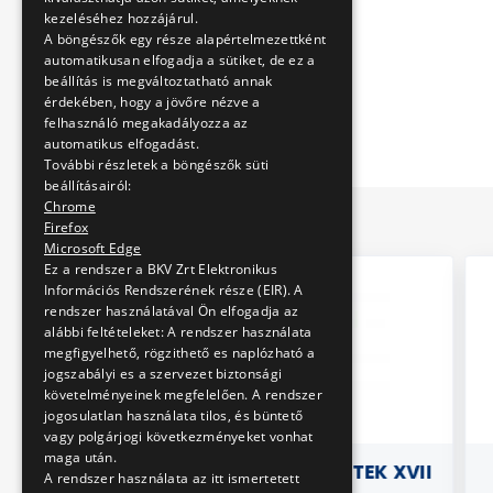
kezeléséhez hozzájárul.
A böngészők egy része alapértelmezettként
automatikusan elfogadja a sütiket, de ez a
beállítás is megváltoztatható annak
érdekében, hogy a jövőre nézve a
felhasználó megakadályozza az
automatikus elfogadást.
További részletek a böngészők süti
beállításairól:
Chrome
Firefox
Microsoft Edge
Ez a rendszer a BKV Zrt Elektronikus
Információs Rendszerének része (EIR). A
rendszer használatával Ön elfogadja az
alábbi feltételeket: A rendszer használata
megfigyelhető, rögzithető es naplózható a
jogszabályi es a szervezet biztonsági
követelményeinek megfelelően. A rendszer
jogosulatlan használata tilos, és büntető
vagy polgárjogi következményeket vonhat
maga után.
ENGÁLI
KÖZLEKEDÉSI FÜZETEK XVII
H
A rendszer használata az itt ismertetett