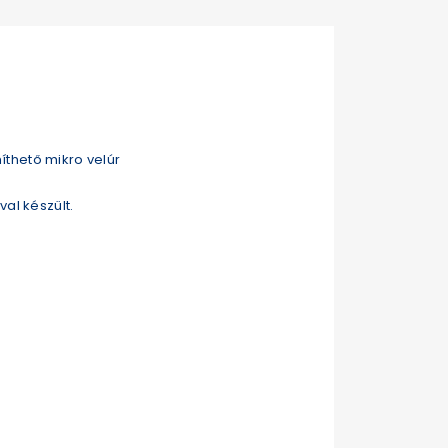
níthető mikro velúr
al készült.