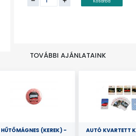
Kosárba
TOVÁBBI AJÁNLATAINK
ŰTŐMÁGNES (KEREK) -
AUTÓ KVARTETT KÁ