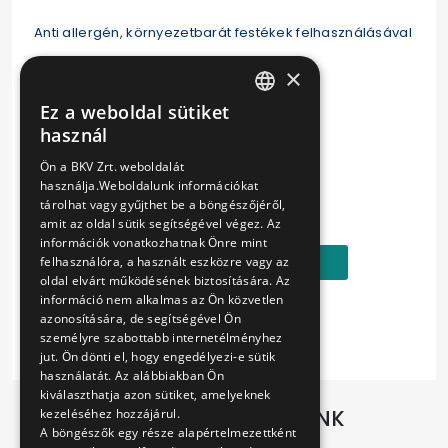
Anti allergén, környezetbarát festékek felhasználásával
készült.
×
Ez a weboldal sütiket
HUNGARIAN
használ
ENGLISH
Hossza: 60 cm
Ön a BKV Zrt. weboldalát
használja.Weboldalunk információkat
Ár:
tárolhat vagy gyűjthet be a böngészőjéről,
8890 Ft
amit az oldal sütik segítségével végez. Az
információk vonatkozhatnak Önre mint
Kosárba
felhasználóra, a használt eszközre vagy az
oldal elvárt működésének biztosítására. Az
információ nem alkalmas az Ön közvetlen
azonosítására, de segítségével Ön
személyre szabottabb internetélményhez
jut. Ön dönti el, hogy engedélyezi-e sütik
használatát. Az alábbiakban Ön
kiválaszthatja azon sütiket, amelyeknek
TOVÁBBI AJÁNLATAINK
kezeléséhez hozzájárul.
A böngészők egy része alapértelmezettként