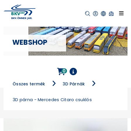
WEBSHOP
0
Összes termék
3D Párnák
3D párna - Mercedes Citaro csuklós