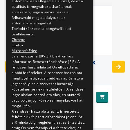
automatikusan elfogadja a sütiket, de ez a
beállítás is megváltoztatható annak
érdekében, hogy a jövőre nézve a
felhasználó megakadályozza az
automatikus elfogadást.
További részletek a böngészők süti
beállításairól:
Chrome
Firefox
Microsoft Edge
Ez a rendszer a BKV Zrt Elektronikus
Információs Rendszerének része (EIR). A
VAL
GURULÓS TÖRTÉNETEK
rendszer használatával Ön elfogadja az
alábbi feltételeket: A rendszer használata
megfigyelhető, rögzithető es naplózható a
jogszabályi es a szervezet biztonsági
követelményeinek megfelelően. A rendszer
2990 Ft
jogosulatlan használata tilos, és büntető
Ár:
vagy polgárjogi következményeket vonhat
maga után.
Ár
A rendszer használata az itt ismertetett
feltételek kifejezett elfogadását jelenti. Az
EIR mindaddig megjeleníti ezt az értesitést,
amig Ön nem fogadja el a feltételeket, es