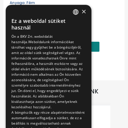
Anyaga: Fém
×
Súlya: kb. 20 gr
Ez a weboldal sütiket
HUNGARIAN
használ
Ár:
ENGLISH
3490 Ft
Ön a BKV Zrt. weboldalát
használja.Weboldalunk információkat
Kosárba
tárolhat vagy gyűjthet be a böngészőjéről,
amit az oldal sütik segítségével végez. Az
információk vonatkozhatnak Önre mint
felhasználóra, a használt eszközre vagy az
oldal elvárt működésének biztosítására. Az
információ nem alkalmas az Ön közvetlen
azonosítására, de segítségével Ön
személyre szabottabb internetélményhez
TOVÁBBI AJÁNLATAINK
jut. Ön dönti el, hogy engedélyezi-e sütik
használatát. Az alábbiakban Ön
kiválaszthatja azon sütiket, amelyeknek
kezeléséhez hozzájárul.
A böngészők egy része alapértelmezettként
automatikusan elfogadja a sütiket, de ez a
beállítás is megváltoztatható annak