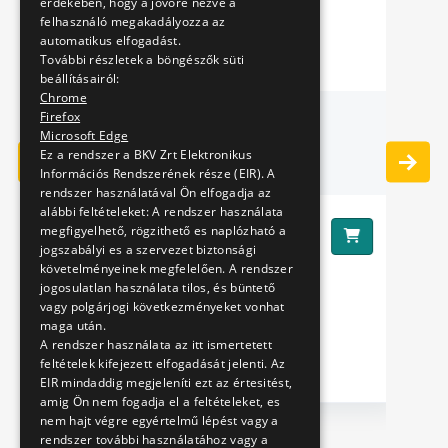
érdekében, hogy a jövőre nézve a
felhasználó megakadályozza az
automatikus elfogadást.
További részletek a böngészők süti
beállításairól:
Chrome
JEGYZETFÜZET
Firefox
Microsoft Edge
Ez a rendszer a BKV Zrt Elektronikus
Információs Rendszerének része (EIR). A
rendszer használatával Ön elfogadja az
alábbi feltételeket: A rendszer használata
1490 Ft
megfigyelhető, rögzithető es naplózható a
Ár:
Ár
jogszabályi es a szervezet biztonsági
követelményeinek megfelelően. A rendszer
jogosulatlan használata tilos, és büntető
vagy polgárjogi következményeket vonhat
maga után.
A rendszer használata az itt ismertetett
feltételek kifejezett elfogadását jelenti. Az
EIR mindaddig megjeleníti ezt az értesitést,
amig Ön nem fogadja el a feltételeket, es
nem hajt végre egyértelmű lépést vagy a
rendszer további használatához vagy a