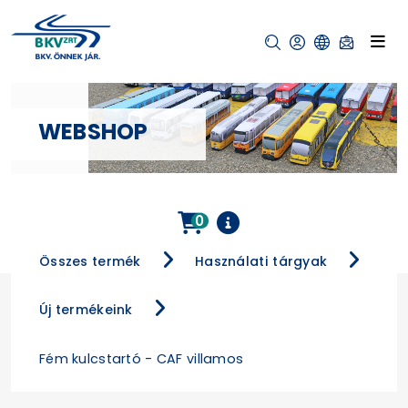
WEBSHOP
0
Összes termék
Használati tárgyak
Új termékeink
Fém kulcstartó - CAF villamos