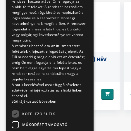
rendszer használatával Ön elfogadja az
alábbi feltételeket: A rendszer használata
megfigyelhető, rögzithető es naplózható a
jogszabályi es a szervezet biztonsági
követelményeinek megfelelően. A rendszer
jogosulatlan használata tilos, és büntető
vagy polgárjogi következményeket vonhat
maga után.
A rendszer használata az itt ismertetett
feltételek kifejezett elfogadását jelenti. Az
EIR mindaddig megjeleníti ezt az értesitést,
ÖGÜNK
KITŰZŐ (KEREK) HÉV
3D
amig Ön nem fogadja el a feltételeket, es
nem hajt végre egyértelmű lépést vagy a
rendszer további használatához vagy a
bejelentkezéshez.
A sütik kezelésével összefüggő részletes
adatvédelmi tájékoztatás az alábbi linken
850 Ft
Ár:
Ár:
érhető el.
Süti tájékoztató
Bővebben
KÖTELEZŐ SÜTIK
MŰKÖDÉST TÁMOGATÓ