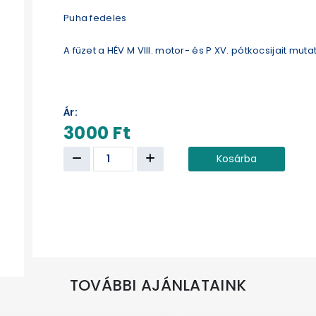
Puha fedeles
A füzet a HÉV M VIII. motor- és P XV. pótkocsijait mutat
Ár:
3000 Ft
Kosárba
TOVÁBBI AJÁNLATAINK