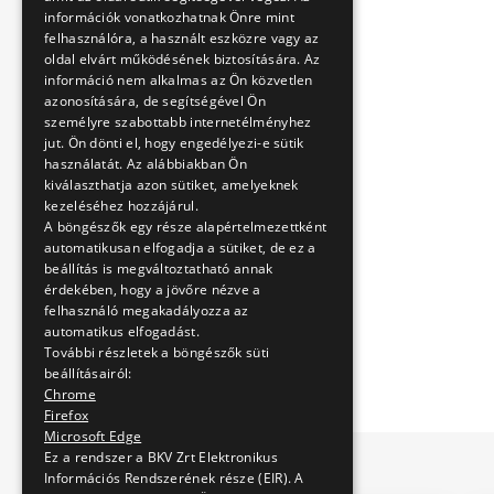
információk vonatkozhatnak Önre mint
felhasználóra, a használt eszközre vagy az
oldal elvárt működésének biztosítására. Az
információ nem alkalmas az Ön közvetlen
azonosítására, de segítségével Ön
személyre szabottabb internetélményhez
jut. Ön dönti el, hogy engedélyezi-e sütik
használatát. Az alábbiakban Ön
kiválaszthatja azon sütiket, amelyeknek
kezeléséhez hozzájárul.
A böngészők egy része alapértelmezettként
automatikusan elfogadja a sütiket, de ez a
beállítás is megváltoztatható annak
érdekében, hogy a jövőre nézve a
felhasználó megakadályozza az
automatikus elfogadást.
További részletek a böngészők süti
beállításairól:
Chrome
Firefox
Microsoft Edge
Ez a rendszer a BKV Zrt Elektronikus
Információs Rendszerének része (EIR). A