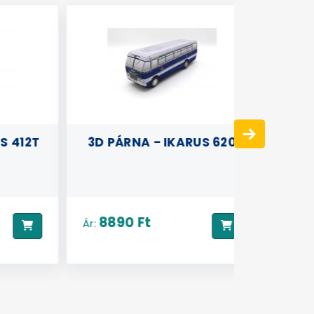
412T
3D PÁRNA - IKARUS 620
3D PÁR
8890 Ft
8890
Ár:
Ár: