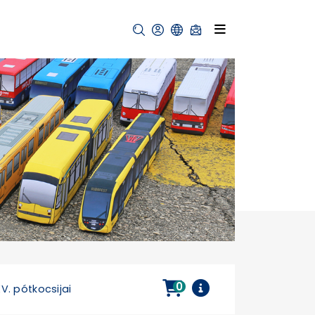
0
XV. pótkocsijai