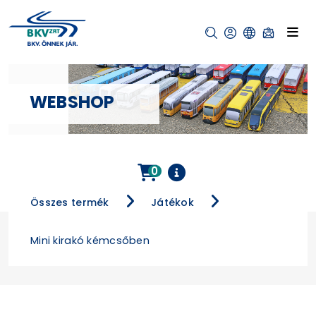
WEBSHOP
0
Összes termék
Játékok
Mini kirakó kémcsőben