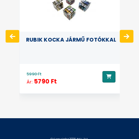
V
RUBIK KOCKA JÁRMŰ FOTÓKKAL
3
5990 Ft
Ár
5790 Ft
Ár: