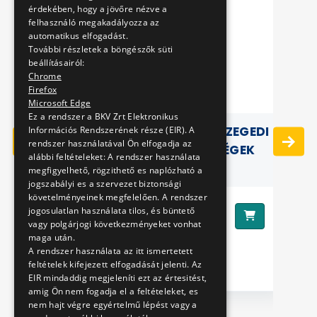
érdekében, hogy a jövőre nézve a
felhasználó megakadályozza az
automatikus elfogadást.
További részletek a böngészők süti
beállításairól:
Chrome
Firefox
Microsoft Edge
Ez a rendszer a BKV Zrt Elektronikus
L
KÖZLEKEDÉSI FÜZETEK IX. SZEGEDI
Információs Rendszerének része (EIR). A
rendszer használatával Ön elfogadja az
VILLAMOSKÜLÖNLEGESSÉGEK
alábbi feltételeket: A rendszer használata
1950- 1970 KÖZÖTT.
megfigyelhető, rögzithető es naplózható a
jogszabályi es a szervezet biztonsági
követelményeinek megfelelően. A rendszer
3000 Ft
jogosulatlan használata tilos, és büntető
Ár:
Ár
vagy polgárjogi következményeket vonhat
maga után.
A rendszer használata az itt ismertetett
feltételek kifejezett elfogadását jelenti. Az
EIR mindaddig megjeleníti ezt az értesitést,
amig Ön nem fogadja el a feltételeket, es
nem hajt végre egyértelmű lépést vagy a