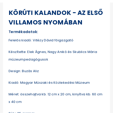
KÖRÚTI KALANDOK - AZ ELSŐ
VILLAMOS NYOMÁBAN
Termékadatok:
Felelős kiadó: Vitézy Dávid főigazgató
Készítette: Elek Ágnes, Nagy Anikó és Skublics Mária
múzeumpedagógusok
Design: Buzás Aliz
Kiadó: Magyar Műszaki és Közlekedési Múzeum
Méret: összehajtva kb. 12 cm x 20 cm, kinyítva kb. 60 cm
x 40 cm