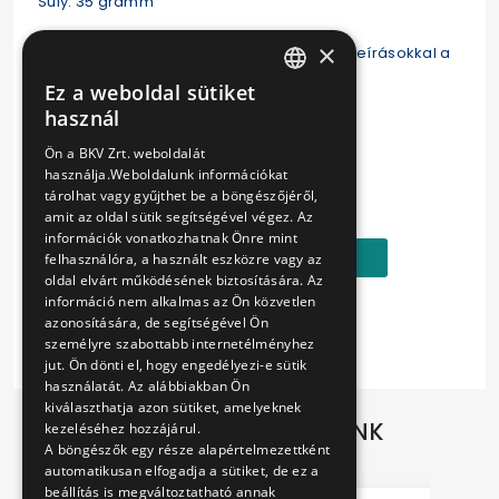
Súly: 35 gramm
×
Kinyitva térképen mutatja be képekkel és leírásokkal a
Körút közlekedését.
Ez a weboldal sütiket
HUNGARIAN
használ
ENGLISH
Ön a BKV Zrt. weboldalát
használja.Weboldalunk információkat
Ár:
tárolhat vagy gyűjthet be a böngészőjéről,
400 Ft
amit az oldal sütik segítségével végez. Az
információk vonatkozhatnak Önre mint
Kosárba
felhasználóra, a használt eszközre vagy az
oldal elvárt működésének biztosítására. Az
információ nem alkalmas az Ön közvetlen
azonosítására, de segítségével Ön
személyre szabottabb internetélményhez
jut. Ön dönti el, hogy engedélyezi-e sütik
használatát. Az alábbiakban Ön
kiválaszthatja azon sütiket, amelyeknek
TOVÁBBI AJÁNLATAINK
kezeléséhez hozzájárul.
A böngészők egy része alapértelmezettként
automatikusan elfogadja a sütiket, de ez a
beállítás is megváltoztatható annak