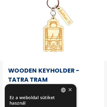
WOODEN KEYHOLDER -
TATRA TRAM
×
Termékadatok:
Material: Wood,
Ez a weboldal sütiket
HUNGARIAN
használ