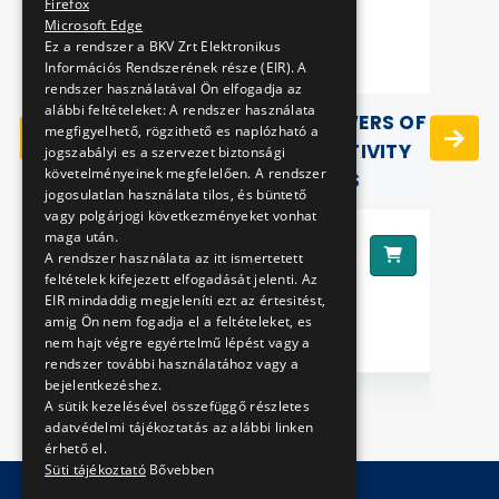
Firefox
Microsoft Edge
Ez a rendszer a BKV Zrt Elektronikus
Információs Rendszerének része (EIR). A
rendszer használatával Ön elfogadja az
alábbi feltételeket: A rendszer használata
ADY"
BRUNO IN BUDAPEST- TOWERS OF
megfigyelhető, rögzithető es naplózható a
BUDA STEP BY STEP - ACTIVITY
jogszabályi es a szervezet biztonsági
követelményeinek megfelelően. A rendszer
BOOK WITH PHOTOS
jogosulatlan használata tilos, és büntető
vagy polgárjogi következményeket vonhat
maga után.
1290 Ft
Ár:
A rendszer használata az itt ismertetett
feltételek kifejezett elfogadását jelenti. Az
EIR mindaddig megjeleníti ezt az értesitést,
Ár
amig Ön nem fogadja el a feltételeket, es
nem hajt végre egyértelmű lépést vagy a
rendszer további használatához vagy a
bejelentkezéshez.
A sütik kezelésével összefüggő részletes
adatvédelmi tájékoztatás az alábbi linken
érhető el.
Süti tájékoztató
Bővebben