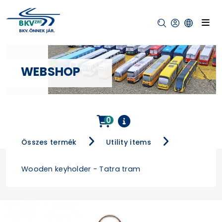
WEBSHOP
0
Összes termék
Utility items
Wooden keyholder - Tatra tram