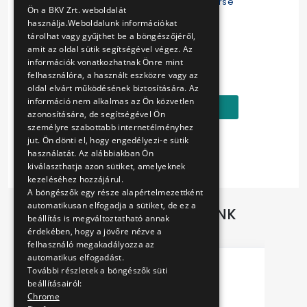
ENGLISH
metal Engraved, with BKV Zrt. logo on reverse
Ön a BKV Zrt. weboldalát
használja.Weboldalunk információkat
Size: cca. 35 x 50 x 3 mm
tárolhat vagy gyűjthet be a böngészőjéről,
amit az oldal sütik segítségével végez. Az
Ár:
információk vonatkozhatnak Önre mint
felhasználóra, a használt eszközre vagy az
1690 Ft
oldal elvárt működésének biztosítására. Az
információ nem alkalmas az Ön közvetlen
Kosárba
azonosítására, de segítségével Ön
személyre szabottabb internetélményhez
jut. Ön dönti el, hogy engedélyezi-e sütik
használatát. Az alábbiakban Ön
kiválaszthatja azon sütiket, amelyeknek
kezeléséhez hozzájárul.
A böngészők egy része alapértelmezettként
automatikusan elfogadja a sütiket, de ez a
TOVÁBBI AJÁNLATAINK
beállítás is megváltoztatható annak
érdekében, hogy a jövőre nézve a
felhasználó megakadályozza az
automatikus elfogadást.
További részletek a böngészők süti
beállításairól:
Chrome