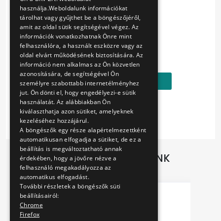
Nice drawing of the metro vehicle.
használja.Weboldalunk információkat
tárolhat vagy gyűjthet be a böngészőjéről,
amit az oldal sütik segítségével végez. Az
Vehicles can smile, too.
információk vonatkozhatnak Önre mint
felhasználóra, a használt eszközre vagy az
Ár:
oldal elvárt működésének biztosítására. Az
850 Ft
információ nem alkalmas az Ön közvetlen
azonosítására, de segítségével Ön
Kosárba
személyre szabottabb internetélményhez
jut. Ön dönti el, hogy engedélyezi-e sütik
használatát. Az alábbiakban Ön
kiválaszthatja azon sütiket, amelyeknek
kezeléséhez hozzájárul.
A böngészők egy része alapértelmezettként
automatikusan elfogadja a sütiket, de ez a
beállítás is megváltoztatható annak
TOVÁBBI AJÁNLATAINK
érdekében, hogy a jövőre nézve a
felhasználó megakadályozza az
automatikus elfogadást.
További részletek a böngészők süti
beállításairól:
Chrome
Firefox