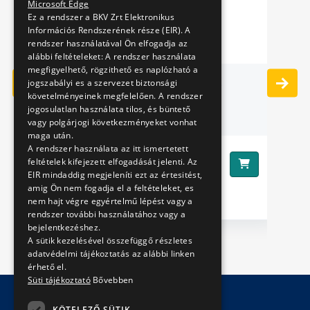
Microsoft Edge
Ez a rendszer a BKV Zrt Elektronikus
Információs Rendszerének része (EIR). A
rendszer használatával Ön elfogadja az
alábbi feltételeket: A rendszer használata
megfigyelhető, rögzithető es naplózható a
OVER
3D PILLOW - HÉV MX
B
jogszabályi es a szervezet biztonsági
követelményeinek megfelelően. A rendszer
jogosulatlan használata tilos, és büntető
vagy polgárjogi következményeket vonhat
maga után.
A rendszer használata az itt ismertetett
8890 Ft
Ár:
Ár
feltételek kifejezett elfogadását jelenti. Az
EIR mindaddig megjeleníti ezt az értesitést,
amig Ön nem fogadja el a feltételeket, es
nem hajt végre egyértelmű lépést vagy a
rendszer további használatához vagy a
bejelentkezéshez.
A sütik kezelésével összefüggő részletes
adatvédelmi tájékoztatás az alábbi linken
érhető el.
Süti tájékoztató
Bővebben
KÖTELEZŐ SÜTIK