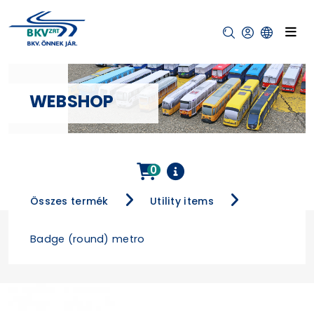
WEBSHOP
0
Összes termék
Utility items
Badge (round) metro