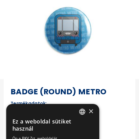
BADGE (ROUND) METRO
Termékadatok:
×
Size: 44 mm
Ez a weboldal sütiket
HUNGARIAN
használ
Material: plastic and metal
ENGLISH
Ön a BKV Zrt. weboldalát