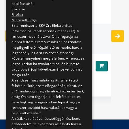
beállításairól:
Chrome
Firefox
Microsoft Edge
Ez a rendszer a BKV Zrt Elektronikus
- A
HŰTŐMÁGNES
BU
Információs Rendszerének része (EIR). A
rendszer használatával Ön elfogadja az
alábbi feltételeket: A rendszer használata
AZ
megfigyelhető, rögzithető es naplózható a
jogszabályi es a szervezet biztonsági
követelményeinek megfelelően. A rendszer
A
590 Ft
jogosulatlan használata tilos, és büntető
Ár:
Ár
vagy polgárjogi következményeket vonhat
maga után.
A rendszer használata az itt ismertetett
feltételek kifejezett elfogadását jelenti. Az
EIR mindaddig megjeleníti ezt az értesitést,
amig Ön nem fogadja el a feltételeket, es
nem hajt végre egyértelmű lépést vagy a
rendszer további használatához vagy a
bejelentkezéshez.
A sütik kezelésével összefüggő részletes
adatvédelmi tájékoztatás az alábbi linken