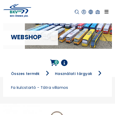
WEBSHOP
0
Összes termék
Használati tárgyak
Fa kulcstartó - Tátra villamos