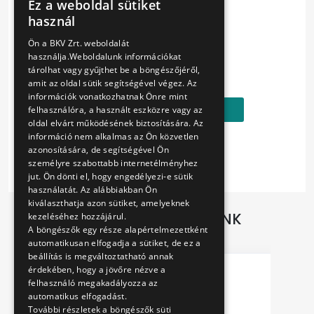
Gravírozott, hátoldalán BKV Zrt. logóval
Ez a weboldal sütiket
HUNGARIAN
használ
Mérete: kb. 35 x 50 x 3 mm
ENGLISH
Ön a BKV Zrt. weboldalát
használja.Weboldalunk információkat
Ár:
tárolhat vagy gyűjthet be a böngészőjéről,
1690 Ft
amit az oldal sütik segítségével végez. Az
információk vonatkozhatnak Önre mint
Kosárba
felhasználóra, a használt eszközre vagy az
oldal elvárt működésének biztosítására. Az
információ nem alkalmas az Ön közvetlen
azonosítására, de segítségével Ön
személyre szabottabb internetélményhez
jut. Ön dönti el, hogy engedélyezi-e sütik
használatát. Az alábbiakban Ön
kiválaszthatja azon sütiket, amelyeknek
TOVÁBBI AJÁNLATAINK
kezeléséhez hozzájárul.
A böngészők egy része alapértelmezettként
automatikusan elfogadja a sütiket, de ez a
beállítás is megváltoztatható annak
érdekében, hogy a jövőre nézve a
felhasználó megakadályozza az
automatikus elfogadást.
További részletek a böngészők süti