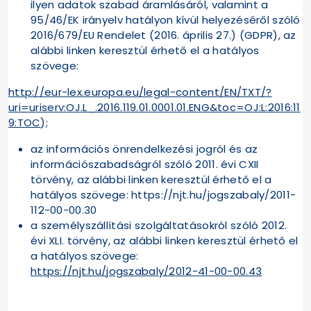
ilyen adatok szabad áramlásáról, valamint a
95/46/EK irányelv hatályon kívül helyezéséről szóló
2016/679/EU Rendelet (2016. április 27.) (GDPR), az
alábbi linken keresztül érhető el a hatályos
szövege:
http://eur-lex.europa.eu/legal-content/EN/TXT/?
uri=uriserv:OJ.L_.2016.119.01.0001.01.ENG&toc=OJ:L:2016:11
9:TOC
);
az információs önrendelkezési jogról és az
információszabadságról szóló 2011. évi CXII
törvény, az alábbi linken keresztül érhető el a
hatályos szövege: https://njt.hu/jogszabaly/2011-
112-00-00.30
a személyszállítási szolgáltatásokról szóló 2012.
évi XLI. törvény, az alábbi linken keresztül érhető el
a hatályos szövege:
https://njt.hu/jogszabaly/2012-41-00-00.43