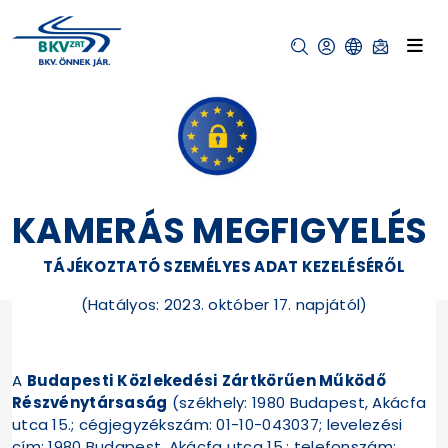
KAMERÁS MEGFIGYELÉS
TÁJÉKOZTATÓ SZEMÉLYES ADAT KEZELÉSÉRŐL
(Hatályos: 2023. október 17. napjától)
A
Budapesti Közlekedési Zártkörűen Működő
Részvénytársaság
(székhely: 1980 Budapest, Akácfa
utca 15.; cégjegyzékszám: 01-10-043037; levelezési
cím: 1980 Budapest, Akácfa utca 15.; telefonszám: