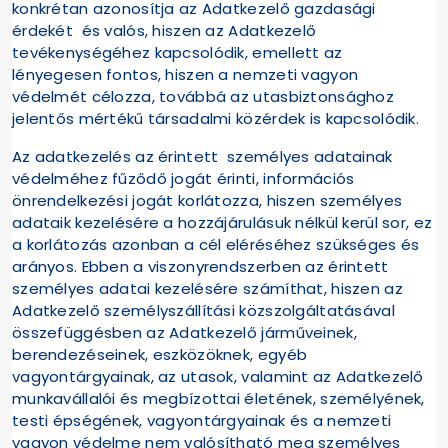
konkrétan azonosítja az Adatkezelő gazdasági
érdekét és valós, hiszen az Adatkezelő
tevékenységéhez kapcsolódik, emellett az
lényegesen fontos, hiszen a nemzeti vagyon
védelmét célozza, továbbá az utasbiztonsághoz
jelentős mértékű társadalmi közérdek is kapcsolódik.
Az adatkezelés az érintett személyes adatainak
védelméhez fűződő jogát érinti, információs
önrendelkezési jogát korlátozza, hiszen személyes
adataik kezelésére a hozzájárulásuk nélkül kerül sor, ez
a korlátozás azonban a cél eléréséhez szükséges és
arányos. Ebben a viszonyrendszerben az érintett
személyes adatai kezelésére számíthat, hiszen az
Adatkezelő személyszállítási közszolgáltatásával
összefüggésben az Adatkezelő járműveinek,
berendezéseinek, eszközöknek, egyéb
vagyontárgyainak, az utasok, valamint az Adatkezelő
munkavállalói és megbízottai életének, személyének,
testi épségének, vagyontárgyainak és a nemzeti
vagyon védelme nem valósítható meg személyes