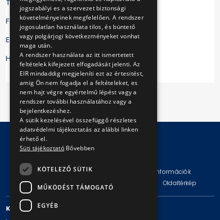
Telefon: +3613911400
jogszabályi es a szervezet biztonsági
követelményeinek megfelelően. A rendszer
Fax: +3613911410
jogosulatlan használata tilos, és büntető
vagy polgárjogi következményeket vonhat
E-mail:
ugyfelszolgalat@naih.hu
maga után.
A rendszer használata az itt ismertetett
Honlap:
http://www.naih.hu
feltételek kifejezett elfogadását jelenti. Az
EIR mindaddig megjeleníti ezt az értesitést,
amig Ön nem fogadja el a feltételeket, es
nem hajt végre egyértelmű lépést vagy a
rendszer további használatához vagy a
bejelentkezéshez.
A sütik kezelésével összefüggő részletes
adatvédelmi tájékoztatás az alábbi linken
érhető el.
Süti tájékoztató
Bővebben
© Copyright 2026 BKV Zrt.
KÖTELEZŐ SÜTIK
Impresszum
Jogi nyilatkozat
Technikai információk
Adatvédelmi politika és tájékoztatások
ÁSZF
Oldaltérkép
MŰKÖDÉST TÁMOGATÓ
EGYÉB
KAPCSOLAT