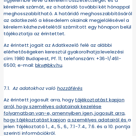
figyelembe véve a kérelem összetettségét és a
kérelmek számát, ez a határidő további két hónappal
meghosszabbítható. A határidő meghosszabbításáról
az adatkezelő a késedelem okainak megjelölésével a
kérelem kézhezvételétől számított egy hónapon belül
tájékoztatja az érintettet.
Az érintett jogait az Adatkezelő felé az alábbi
elérhetőségeken keresztül gyakorolhatja:levelezési
cím: 1980 Budapest, Pf. 11; telefonszám: +36-1/461-
6500; e-mail:
bkv@bkv.hu
.
7.1.
Az adatokhoz való
hozzáférés
Az érintett jogosult arra, hogy
tájékoztatást kapjon
arról, hogy személyes adatainak kezelése
folyamatban van-e, amennyiben igen, jogosult arra,
hogy tájékoztatást kapjon
a személyes adatairól és
a
jelen Tájékoztató 1., 4., 5., 6., 7.1-7.4., 7.6. és a 10. pontja
szerinti információkról.