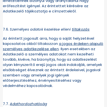
lehetetlennek bizonyul vagy aránytalanul nagy
erőfeszítést igényel. Az érintettet kérésére az
Adatkezelő tájékoztatja e címzettekről.
7.6.
Személyes adatok kezelése elleni
tiltakozás
Az érintett jogosult arra, hogy a saját helyzetével
kapcsolatos okból tiltakozzon
a jogos érdeken alapuló
személyes adatkezelése ellen
. Ilyen esetekben az
Adatkezelő a személyes adatokat nem kezelheti
tovább, kivéve, ha bizonyítja, hogy az adatkezelést
olyan kényszerítő erejű jogos okok indokolják, amelyek
elsőbbséget élveznek az érintett érdekeivel, jogaival
szemben vagy amelyek jogi igények
előterjesztéséhez, érvényesítéséhez vagy
védelméhez kapcsolódnak.
7.7.
Adathordozhatóság