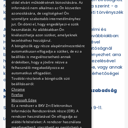
oldal elvárt működésének biztosítására. Az
fordulhat. A pert az érintett - választása szerint - a
információ nem alkalmas az Ön közvetlen
lakóhelye vagy tartózkodási helye szerinti törvényszék
azonosítására, de segítségével Ön
előtt is megindíthatja.
személyre szabottabb internetélményhez
jut. Ön dönti el, hogy engedélyezi-e sütik
Az érintett jogosult a Nemzeti Adatvédelmi és
használatát. Az alábbiakban Ön
kiválaszthatja azon sütiket, amelyeknek
Információszabadság Hatósághoz (a továbbiakban:
kezeléséhez hozzájárul.
Hatóság) személyes adatainak kezelésével
A böngészők egy része alapértelmezettként
kapcsolatosan panaszt benyújtani. A Hatóságnál
automatikusan elfogadja a sütiket, de ez a
bejelentéssel bárki vizsgálatot kezdeményezhet arra
beállítás is megváltoztatható annak
hivatkozással, hogy személyes adatok kezelésével
érdekében, hogy a jövőre nézve a
kapcsolatban jogsérelem következett be, vagy annak
felhasználó megakadályozza az
közvetlen veszélye fennáll. A Hatóság elérhetőségei
automatikus elfogadást.
További részletek a böngészők süti
az alábbiak:
beállításairól:
Chrome
Nemzeti Adatvédelmi és Információszabadság
Firefox
Hatóság
Microsoft Edge
Ez a rendszer a BKV Zrt Elektronikus
Székhely: 1055 Budapest, Falk Miksa utca 9-11.
Információs Rendszerének része (EIR). A
rendszer használatával Ön elfogadja az
Levelezési cím: 1363 Budapest, Pf.: 9.
alábbi feltételeket: A rendszer használata
megfigyelhető, rögzithető es naplózható a