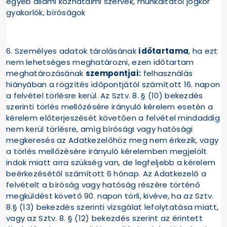
egyéb állami közhatalmi szervek, munkáltatói jogkör
gyakorlók, bíróságok
6. Személyes adatok tárolásának
időtartama
, ha ezt
nem lehetséges meghatározni, ezen időtartam
meghatározásának
szempontjai:
felhasználás
hiányában a rögzítés időpontjától számított 16. napon
a felvétel törlésre kerül. Az Sztv. 8. § (10) bekezdés
szerinti törlés mellőzésére irányuló kérelem esetén a
kérelem előterjeszését követően a felvétel mindaddig
nem kerül törlésre, amíg bírósági vagy hatósági
megkeresés az Adatkezelőhöz meg nem érkezik, vagy
a törlés mellőzésére irányuló kérelemben megjelölt
indok miatt arra szükség van, de legfeljebb a kérelem
beérkezésétől számított 6 hónap. Az Adatkezelő a
felvételt a bíróság vagy hatóság részére történő
megküldést követő 90. napon törli, kivéve, ha az Sztv.
8.§ (13) bekezdés szerinti vizsgálat lefolytatása miatt,
vagy az Sztv. 8. § (12) bekezdés szerint az érintett