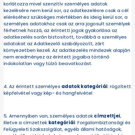
korlátozza mivel szenzitív személyes adatok
kezelésére nem kerül sor, az adatkezelésre csak a cél
eléréséhez szükséges mértékben és ideig kerül sor, a
személyes adatokhoz csak az arra jogosult személyek
férhetnek hozzá, az érintetti jogok gyakorlása az
adatkezelés során biztosított, továbbá a személyes
adatokat az Adatkezelő szabályozott, zárt
környezetben kezeli. Az adatkezelés mindezek alapján
nem eredményez az érintett jogaiba történő
indokolatlan vagy túlzó beavatkozást.
4. Az érintett személyes
adatok kategóriái
: rögzített
képfelvétel vagy kép- és hangfelvétel
5. Amennyiben van, személyes adatok
címzettjei
,
illetve a címzettek
kategóriái
: Forgalombiztonsági és
Felügyeleti Szakszolgálat, egyéb állami hatóságok,