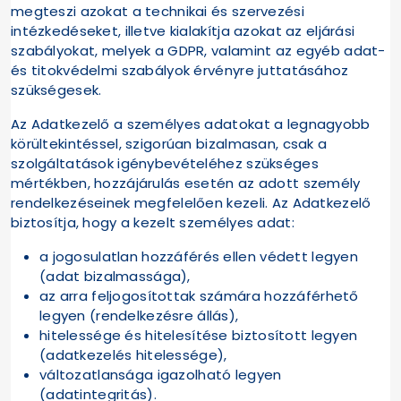
megteszi azokat a technikai és szervezési
intézkedéseket, illetve kialakítja azokat az eljárási
szabályokat, melyek a GDPR, valamint az egyéb adat-
és titokvédelmi szabályok érvényre juttatásához
szükségesek.
Az Adatkezelő a személyes adatokat a legnagyobb
körültekintéssel, szigorúan bizalmasan, csak a
szolgáltatások igénybevételéhez szükséges
mértékben, hozzájárulás esetén az adott személy
rendelkezéseinek megfelelően kezeli. Az Adatkezelő
biztosítja, hogy a kezelt személyes adat:
a jogosulatlan hozzáférés ellen védett legyen
(adat bizalmassága),
az arra feljogosítottak számára hozzáférhető
legyen (rendelkezésre állás),
hitelessége és hitelesítése biztosított legyen
(adatkezelés hitelessége),
változatlansága igazolható legyen
(adatintegritás).