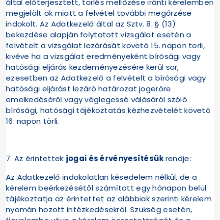
által előterjesztett, törlés mellőzése iránti kérelemben
megjelölt ok miatt a felvétel további megőrzése
indokolt. Az Adatkezelő által az Sztv. 8. § (13)
bekezdése alapján folytatott vizsgálat esetén a
felvételt a vizsgálat lezárását követő 15. napon törli,
kivéve ha a vizsgálat eredményeként bírósági vagy
hatósági eljárás kezdeményezésére kerül sor,
ezesetben az Adatkezelő a felvételt a bírósági vagy
hatósági eljárást lezáró határozat jogerőre
emelkedéséről vagy véglegessé válásáról szóló
bírósági, hatósági tájékoztatás kézhezvételét követő
16. napon törli.
7. Az érintettek
jogai és érvényesítésük
rendje:
Az Adatkezelő indokolatlan késedelem nélkül, de a
kérelem beérkezésétől számított egy hónapon belül
tájékoztatja az érintettet az alábbiak szerinti kérelem
nyomán hozott intézkedésekről. Szükség esetén,