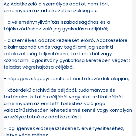
Az Adatkezelő a személyes adatot
nem törli
,
amennyiben az adatkezelés szükséges:
- a véleménynyilvánítás szabadságához és a
tájékozódáshoz való jog gyakorlása céljából;
- a személyes adatok kezelését előíró, Adatkezelőre
alkalmazandó uniós vagy tagállami jog szerinti
kötelezettség teljesítésére, közérdekből vagy
közhatalmi jogosítvány gyakorlása keretében végzett
feladat végrehajtása céljából;
- népegészségügyi területet érintő közérdek alapján;
- közérdekű archiválás céljából, tudományos és
történelmi kutatás céljából vagy statisztikai célból,
amennyiben az érintett törléshez való joga
valószínűsíthetően lehetetlenné tenné vagy komolyan
veszélyeztetné az adatkezelést;
- jogi igények előterjesztéséhez, érvényesítéséhez,
illetve védelméhez.