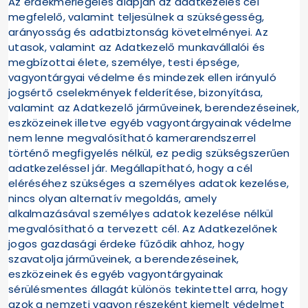
Az érdekmérlegelés alapján az adatkezelés cél
megfelelő, valamint teljesülnek a szükségesség,
arányosság és adatbiztonság követelményei. Az
utasok, valamint az Adatkezelő munkavállalói és
megbízottai élete, személye, testi épsége,
vagyontárgyai védelme és mindezek ellen irányuló
jogsértő cselekmények felderítése, bizonyítása,
valamint az Adatkezelő járműveinek, berendezéseinek,
eszközeinek illetve egyéb vagyontárgyainak védelme
nem lenne megvalósítható kamerarendszerrel
történő megfigyelés nélkül, ez pedig szükségszerűen
adatkezeléssel jár. Megállapítható, hogy a cél
eléréséhez szükséges a személyes adatok kezelése,
nincs olyan alternatív megoldás, amely
alkalmazásával személyes adatok kezelése nélkül
megvalósítható a tervezett cél. Az Adatkezelőnek
jogos gazdasági érdeke fűződik ahhoz, hogy
szavatolja járműveinek, a berendezéseinek,
eszközeinek és egyéb vagyontárgyainak
sérülésmentes állagát különös tekintettel arra, hogy
azok a nemzeti vagyon részeként kiemelt védelmet