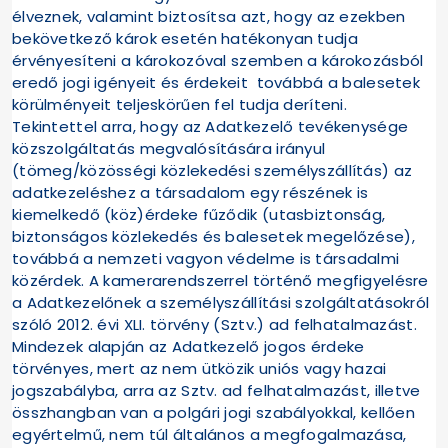
élveznek, valamint biztosítsa azt, hogy az ezekben
bekövetkező károk esetén hatékonyan tudja
érvényesíteni a károkozóval szemben a károkozásból
eredő jogi igényeit és érdekeit továbbá a balesetek
körülményeit teljeskörűen fel tudja deríteni.
Tekintettel arra, hogy az Adatkezelő tevékenysége
közszolgáltatás megvalósítására irányul
(tömeg/közösségi közlekedési személyszállítás) az
adatkezeléshez a társadalom egy részének is
kiemelkedő (köz)érdeke fűződik (utasbiztonság,
biztonságos közlekedés és balesetek megelőzése),
továbbá a nemzeti vagyon védelme is társadalmi
közérdek. A kamerarendszerrel történő megfigyelésre
a Adatkezelőnek a személyszállítási szolgáltatásokról
szóló 2012. évi XLI. törvény (Sztv.) ad felhatalmazást.
Mindezek alapján az Adatkezelő jogos érdeke
törvényes, mert az nem ütközik uniós vagy hazai
jogszabályba, arra az Sztv. ad felhatalmazást, illetve
összhangban van a polgári jogi szabályokkal, kellően
egyértelmű, nem túl általános a megfogalmazása,