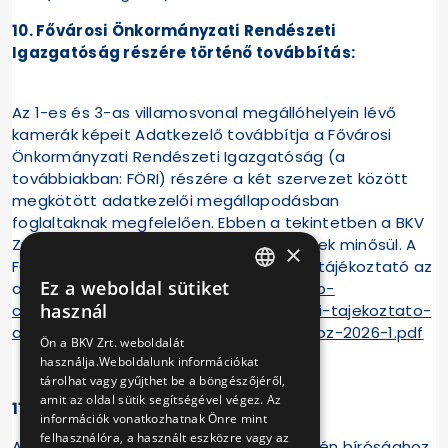
10. Fővárosi Önkormányzati Rendészeti
Igazgatóság részére történő továbbítás:
Az 1-es és 3-as villamosvonal megállóhelyein lévő
kamerák képeit Adatkezelő továbbítja a Fővárosi
Önkormányzati Rendészeti Igazgatóság (a
továbbiakban: FÖRI) részére a két szervezet között
megkötött adatkezelői megállapodásban
foglaltaknak megfelelően. Ebben a tekintetben a BKV
Zrt. mellett a FÖRI is önálló adatkezelőnek minősül. A
×
FÖRI által végzett adatkezelésről szóló tájékoztató az
Ez a weboldal sütiket
alábbi linken érhető el:
https://fori.hu/wp-
HUNGARIAN
használ
content/uploads/2026/04/Adatkezelesi-tajekoztato-
ENGLISH
a-FORI-kozteruleti-terfigyelo-kameraihoz-2026-1.pdf
Ön a BKV Zrt. weboldalát
használja.Weboldalunk információkat
tárolhat vagy gyűjthet be a böngészőjéről,
amit az oldal sütik segítségével végez. Az
11. Jogorvoslat:
információk vonatkozhatnak Önre mint
felhasználóra, a használt eszközre vagy az
Az érintett a jogainak megsértése esetén bírósághoz