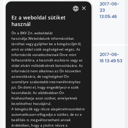
A BKV Zrt. vasúti
14/T-
2017-06-
×
vonalainak tovább
291/09.
23
használatával
13:05:46
Ez a weboldal sütiket
HUNGARIAN
kapcsolatos
használ
hatósági
ENGLISH
Ön a BKV Zrt. weboldalát
feladatok ellátása
használja.Weboldalunk információkat
tárolhat vagy gyűjthet be a böngészőjéről,
amit az oldal sütik segítségével végez. Az
Vállalkozási
14/TB-
2017-06-
információk vonatkozhatnak Önre mint
szerződés a felszíni
180/10
16 13:49:53
felhasználóra, a használt eszközre vagy az
oldal elvárt működésének biztosítására. Az
és a felszín alatti
információ nem alkalmas az Ön közvetlen
közösségi
azonosítására, de segítségével Ön
közlekedésben
személyre szabottabb internetélményhez
forgalomirányítási
jut. Ön dönti el, hogy engedélyezi-e sütik
és
használatát. Az alábbiakban Ön
utastájékoztatási
kiválaszthatja azon sütiket, amelyeknek
kezeléséhez hozzájárul.
rendszer
A böngészők egy része alapértelmezettként
fejlesztésének
automatikusan elfogadja a sütiket, de ez a
(KMOP azonosító:
beállítás is megváltoztatható annak
KMOP-2.3.1/A-
érdekében, hogy a jövőre nézve a