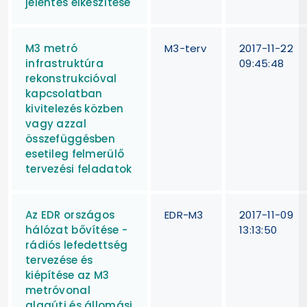
jelentés elkészítése
M3 metró
M3-terv
2017-11-22
infrastruktúra
09:45:48
rekonstrukcióval
kapcsolatban
kivitelezés közben
vagy azzal
összefüggésben
esetileg felmerülő
tervezési feladatok
Az EDR országos
EDR-M3
2017-11-09
hálózat bővítése -
13:13:50
rádiós lefedettség
tervezése és
kiépítése az M3
metróvonal
alagúti és állomási