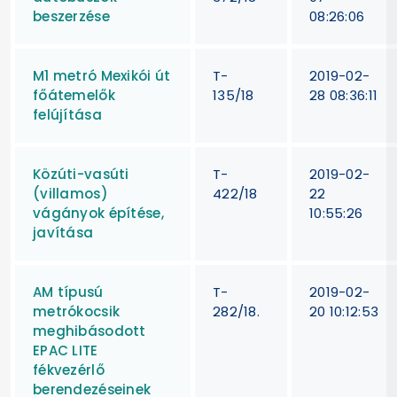
beszerzése
08:26:06
M1 metró Mexikói út
T-
2019-02-
főátemelők
135/18
28 08:36:11
felújítása
Közúti-vasúti
T-
2019-02-
(villamos)
422/18
22
vágányok építése,
10:55:26
javítása
AM típusú
T-
2019-02-
metrókocsik
282/18.
20 10:12:53
meghibásodott
EPAC LITE
fékvezérlő
berendezéseinek