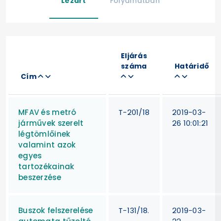
Lezárt
Folyamatban
Eljárás
száma
Határidő
Cím
MFAV és metró
T-201/18
2019-03-
járművek szerelt
26 10:01:21
légtömlőinek
valamint azok
egyes
tartozékainak
beszerzése
Buszok felszerelése
T-131/18.
2019-03-