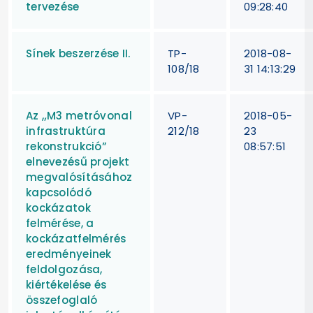
tervezése
09:28:40
Sínek beszerzése II.
TP-
2018-08-
108/18
31 14:13:29
Az „M3 metróvonal
VP-
2018-05-
infrastruktúra
212/18
23
rekonstrukció”
08:57:51
elnevezésű projekt
megvalósításához
kapcsolódó
kockázatok
felmérése, a
kockázatfelmérés
eredményeinek
feldolgozása,
kiértékelése és
összefoglaló