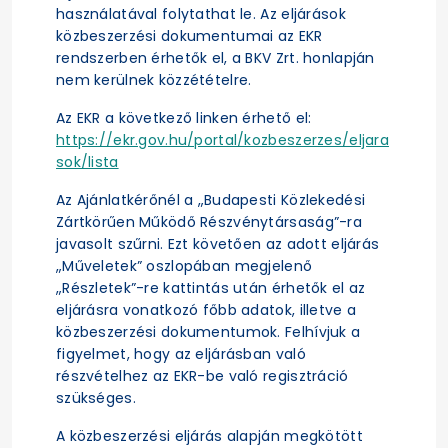
használatával folytathat le. Az eljárások
közbeszerzési dokumentumai az EKR
rendszerben érhetők el, a BKV Zrt. honlapján
nem kerülnek közzétételre.
Az EKR a következő linken érhető el:
https://ekr.gov.hu/portal/kozbeszerzes/eljara
sok/lista
Az Ajánlatkérőnél a „Budapesti Közlekedési
Zártkörűen Működő Részvénytársaság”-ra
javasolt szűrni. Ezt követően az adott eljárás
„Műveletek” oszlopában megjelenő
„Részletek”-re kattintás után érhetők el az
eljárásra vonatkozó főbb adatok, illetve a
közbeszerzési dokumentumok. Felhívjuk a
figyelmet, hogy az eljárásban való
részvételhez az EKR-be való regisztráció
szükséges.
A közbeszerzési eljárás alapján megkötött