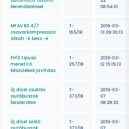
automata tűzoltó
22
berendezéssel
08:54:10
MFAV BS 4/7
T-
2019-03-
csavarkompresszor
165/18
13 09:30:13
alkatr.-k besz.-e
FH12 típusú
T-
2019-03-
menetíró
257/18
12 15:15:13
készülékek javítása
Új dízel csuklós
T-
2019-03-
autóbuszok
373/18
07
beszerzése
08:28:32
Új dízel szóló
T-
2019-03-
autóbuszok
372/18
07