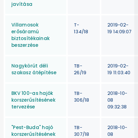
javítása
Villamosok
T-
2019-02-
erősáramú
134/18
19 14:09:07
biztosítékainak
beszerzése
Nagykörút déli
TB-
2019-02-
szakasz átépítése
26/19
19 11:03:40
BKV 100-as hajók
TB-
2018-10-
korszerűsítésének
306/18
08
tervezése
09:32:38
"Pest-Buda" hajó
TB-
2018-10-
korszerűsítésének
307/18
08