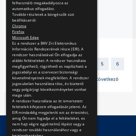
2009-0001)
felhasználó megakadályozza az
megvalósítására,
automatikus elfogadást.
További részletek a böngészők süti
a szoftverkövetés
beállításairól:
és fejlesztés
Chrome
biztosításával
Firefox
Microsoft Edge
Ez a rendszer a BKV Zrt Elektronikus
Információs Rendszerének része (EIR). A
rendszer használatával Ön elfogadja az
alábbi feltételeket: A rendszer használata
Előző
1
2
3
4
5
6
megfigyelhető, rögzithető es naplózható a
jogszabályi es a szervezet biztonsági
követelményeinek megfelelően. A rendszer
7
8
9
10
11
Következő
jogosulatlan használata tilos, és büntető
vagy polgárjogi következményeket vonhat
maga után.
A rendszer használata az itt ismertetett
feltételek kifejezett elfogadását jelenti. Az
EIR mindaddig megjeleníti ezt az értesitést,
amig Ön nem fogadja el a feltételeket, es
nem hajt végre egyértelmű lépést vagy a
rendszer további használatához vagy a
bejelentkezéshez.
© Copyright 2026 BKV Zrt.