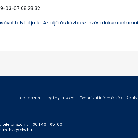
19-03-07 08:28:32
zásával folytatja le. Az eljárás közbeszerzési dokumentuma
Impresszum
Jogi nyilatkozat
Technikai információk
Adatv
i telefonszám: + 36 1 461-65-00
cím: bkv@bkv.hu