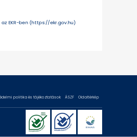
i az EKR-ben (
https://ekr.gov.hu
)
édelmi politika és tájékoztatások
ÁSZF
Oldaltérkép