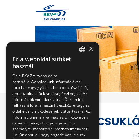
×
Ez a weboldal sütiket
HUNGARIAN
használ
ENGLISH
Ön a BKV Zrt. weboldalát
használja.Weboldalunk információkat
tárolhat vagy gyűjthet be a böngészőjéről,
amit az oldal sütik segítségével végez. Az
információk vonatkozhatnak Önre mint
felhasználóra, a használt eszközre vagy az
oldal elvárt működésének biztosítására. Az
ÚJ DÍZEL CSUKL
információ nem alkalmas az Ön közvetlen
azonosítására, de segítségével Ön
személyre szabottabb internetélményhez
Eljárás száma
T-
jut. Ön dönti el, hogy engedélyezi-e sütik