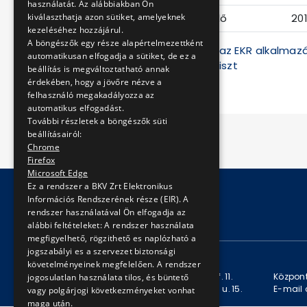
használatát. Az alábbiakban Ön
kiválaszthatja azon sütiket, amelyeknek
Ajánlattételi határidő
20
kezeléséhez hozzájárul.
A böngészők egy része alapértelmezettként
A BKV Zrt. az eljárást az EKR alkalma
automatikusan elfogadja a sütiket, de ez a
történő előzetes regiszt
beállítás is megváltoztatható annak
érdekében, hogy a jövőre nézve a
felhasználó megakadályozza az
automatikus elfogadást.
További részletek a böngészők süti
beállításairól:
Chrome
Firefox
Microsoft Edge
Ez a rendszer a BKV Zrt Elektronikus
Információs Rendszerének része (EIR). A
rendszer használatával Ön elfogadja az
© Copyright 2026 BKV Zrt.
alábbi feltételeket: A rendszer használata
megfigyelhető, rögzithető es naplózható a
jogszabályi es a szervezet biztonsági
KAPCSOLAT
követelményeinek megfelelően. A rendszer
Levelezési cím: 1980 Budapest, Pf. 11.
Központ
jogosulatlan használata tilos, és büntető
Székhely: 1980 Budapest, Akácfa u. 15.
E-mail 
vagy polgárjogi következményeket vonhat
maga után.