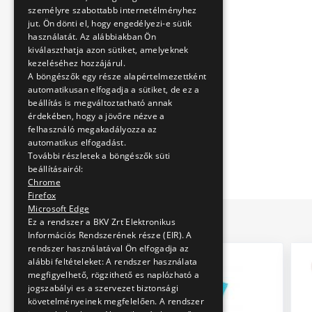
személyre szabottabb internetélményhez
jut. Ön dönti el, hogy engedélyezi-e sütik
használatát. Az alábbiakban Ön
kiválaszthatja azon sütiket, amelyeknek
kezeléséhez hozzájárul.
A böngészők egy része alapértelmezettként
automatikusan elfogadja a sütiket, de ez a
beállítás is megváltoztatható annak
érdekében, hogy a jövőre nézve a
felhasználó megakadályozza az
automatikus elfogadást.
További részletek a böngészők süti
beállításairól:
Chrome
Firefox
Microsoft Edge
Ez a rendszer a BKV Zrt Elektronikus
Információs Rendszerének része (EIR). A
rendszer használatával Ön elfogadja az
alábbi feltételeket: A rendszer használata
megfigyelhető, rögzithető es naplózható a
jogszabályi es a szervezet biztonsági
követelményeinek megfelelően. A rendszer