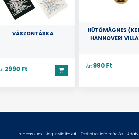
HŰTŐMÁGNES (KEREK
VÁSZONTÁSKA
HANNOVERI VILLA
990 Ft
Ár:
2990 Ft
Impresszum
Jogi nyilatkozat
Technikai információk
Adatv