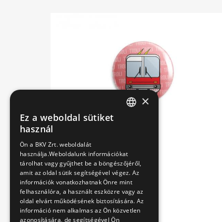
×
Ez a weboldal sütiket
HUNGARIAN
használ
ENGLISH
Ön a BKV Zrt. weboldalát
használja.Weboldalunk információkat
tárolhat vagy gyűjthet be a böngészőjéről,
amit az oldal sütik segítségével végez. Az
információk vonatkozhatnak Önre mint
felhasználóra, a használt eszközre vagy az
oldal elvárt működésének biztosítására. Az
információ nem alkalmas az Ön közvetlen
azonosítására, de segítségével Ön