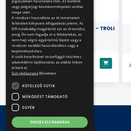
jogosulatlan használata tilos, és büntető
vagy polgárjogi következményeket vonhat
maga után.
A rendszer használata az itt ismertetett
feltételek kifejezett elfogadását jelenti. Az
EREK) -
GYERMEK PÓLÓ KÉK - TROLI
EIR mindaddig megjeleníti ezt az értesitést,
amig Ön nem fogadja el a feltételeket, es
LLINO
nem hajt végre egyértelmű lépést vagy a
rendszer további használatához vagy a
bejelentkezéshez.
A sütik kezelésével összefüggő részletes
3990 Ft
Ár:
adatvédelmi tájékoztatás az alábbi linken
Ár:
érhető el.
Süti tájékoztató
Bővebben
KÖTELEZŐ SÜTIK
MŰKÖDÉST TÁMOGATÓ
EGYÉB
ÖSSZES ELFOGADÁSA
© Copyright 2026 BKV Zrt.