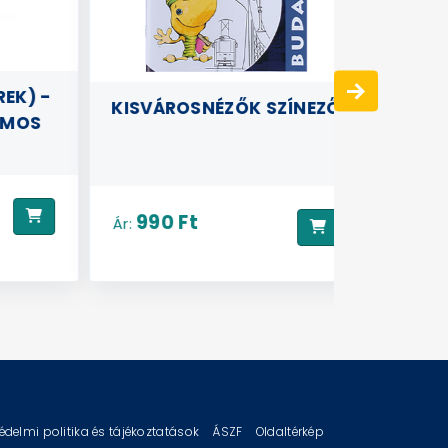
) -
HŰTŐMÁ
KISVÁROSNÉZŐK SZÍNEZŐ
MOS
SOL
990 
Ár:
990 Ft
Ár:
édelmi politika és tájékoztatások
ÁSZF
Oldaltérkép