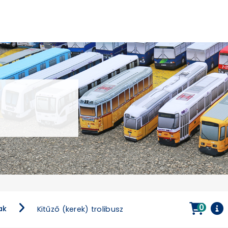
0
ak
Kitűző (kerek) trolibusz