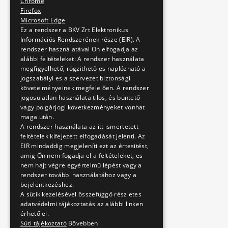
Chrome
Firefox
Microsoft Edge
Ez a rendszer a BKV Zrt Elektronikus
Információs Rendszerének része (EIR). A
rendszer használatával Ön elfogadja az
alábbi feltételeket: A rendszer használata
megfigyelhető, rögzithető es naplózható a
jogszabályi es a szervezet biztonsági
követelményeinek megfelelően. A rendszer
jogosulatlan használata tilos, és büntető
vagy polgárjogi következményeket vonhat
maga után.
A rendszer használata az itt ismertetett
feltételek kifejezett elfogadását jelenti. Az
EIR mindaddig megjeleníti ezt az értesitést,
amig Ön nem fogadja el a feltételeket, es
nem hajt végre egyértelmű lépést vagy a
rendszer további használatához vagy a
bejelentkezéshez.
A sütik kezelésével összefüggő részletes
adatvédelmi tájékoztatás az alábbi linken
érhető el.
Süti tájékoztató
Bővebben