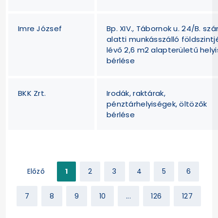
Imre József
Bp. XIV., Tábornok u. 24/B. sz
alatti munkásszálló földszintj
lévő 2,6 m2 alapterületű hely
bérlése
BKK Zrt.
Irodák, raktárak,
pénztárhelyiségek, öltözők
bérlése
Előző
1
2
3
4
5
6
7
8
9
10
...
126
127