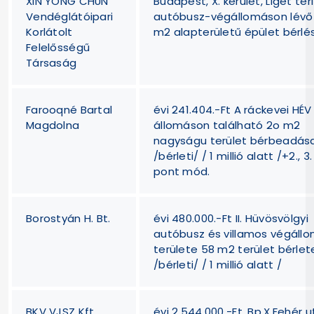
XIN YONG CHUN
Budapest, X. kerület, Liget téri
Vendéglátóipari
autóbusz-végállomáson lévő
Korlátolt
m2 alapterületű épület bérlé
Felelősségű
Társaság
Farooqné Bartal
évi 241.404.-Ft A ráckevei HÉV
Magdolna
állomáson található 2o m2
nagyságu terület bérbeadás
/bérleti/ / 1 millió alatt /+2., 3.
pont mód.
Borostyán H. Bt.
évi 480.000.-Ft II. Hüvösvölgyi
autóbusz és villamos végáll
területe 58 m2 terület bérlet
/bérleti/ / 1 millió alatt /
BKV VJSZ Kft
évi 2.544.000.-Ft, Bp.X.Fehér u