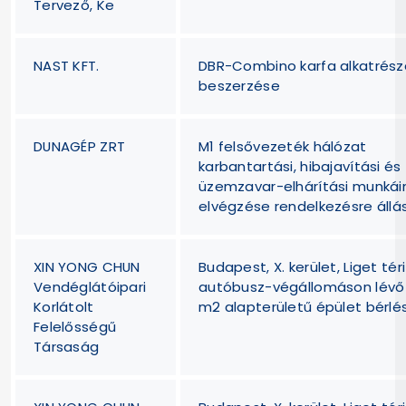
Tervező, Ke
NAST KFT.
DBR-Combino karfa alkatrész
beszerzése
DUNAGÉP ZRT
M1 felsővezeték hálózat
karbantartási, hibajavítási és
üzemzavar-elhárítási munkái
elvégzése rendelkezésre állá
XIN YONG CHUN
Budapest, X. kerület, Liget téri
Vendéglátóipari
autóbusz-végállomáson lévő
Korlátolt
m2 alapterületű épület bérlé
Felelősségű
Társaság