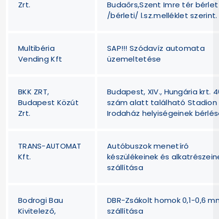
Zrt.
Budaőrs,Szent Imre tér bérlet
/bérleti/ l.sz.melléklet szerint.
Multibéria
SAP!!! Szódavíz automata
Vending Kft
üzemeltetése
BKK ZRT,
Budapest, XIV., Hungária krt. 4
Budapest Közút
szám alatt található Stadion
Zrt.
Irodaház helyiségeinek bérlé
TRANS-AUTOMAT
Autóbuszok menetíró
Kft.
készülékeinek és alkatrészein
szállítása
Bodrogi Bau
DBR-Zsákolt homok 0,1-0,6 m
Kivitelező,
szállítása