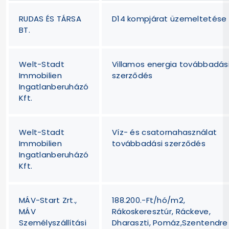
RUDAS ÉS TÁRSA
D14 kompjárat üzemeltetése
BT.
Welt-Stadt
Villamos energia továbbadás
Immobilien
szerződés
Ingatlanberuházó
Kft.
Welt-Stadt
Víz- és csatornahasználat
Immobilien
továbbadási szerződés
Ingatlanberuházó
Kft.
MÁV-Start Zrt.,
188.200.-Ft/hó/m2,
MÁV
Rákoskeresztúr, Ráckeve,
Személyszállítási
Dharaszti, Pomáz,Szentendre