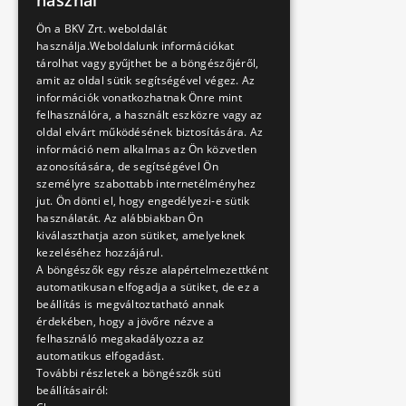
használ
ENGLISH
Ön a BKV Zrt. weboldalát
használja.Weboldalunk információkat
tárolhat vagy gyűjthet be a böngészőjéről,
amit az oldal sütik segítségével végez. Az
információk vonatkozhatnak Önre mint
felhasználóra, a használt eszközre vagy az
oldal elvárt működésének biztosítására. Az
információ nem alkalmas az Ön közvetlen
azonosítására, de segítségével Ön
személyre szabottabb internetélményhez
jut. Ön dönti el, hogy engedélyezi-e sütik
használatát. Az alábbiakban Ön
kiválaszthatja azon sütiket, amelyeknek
kezeléséhez hozzájárul.
A böngészők egy része alapértelmezettként
automatikusan elfogadja a sütiket, de ez a
beállítás is megváltoztatható annak
érdekében, hogy a jövőre nézve a
felhasználó megakadályozza az
automatikus elfogadást.
További részletek a böngészők süti
beállításairól: