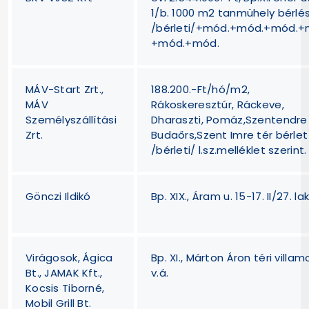
1/b. 1000 m2 tanmühely bérlé
/bérleti/+mód.+mód.+mód.+
+mód.+mód.
MÁV-Start Zrt.,
188.200.-Ft/hó/m2,
MÁV
Rákoskeresztúr, Ráckeve,
Személyszállítási
Dharaszti, Pomáz,Szentendre
Zrt.
Budaőrs,Szent Imre tér bérlet
/bérleti/ l.sz.melléklet szerint.
Gönczi Ildikó
Bp. XIX., Áram u. 15-17. II/27. la
Virágosok, Ágica
Bp. XI., Márton Áron téri villam
Bt., JAMAK Kft.,
v.á.
Kocsis Tiborné,
Mobil Grill Bt.