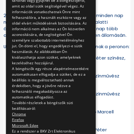
tárolhat vagy gyűjthet be a böngészőjéről,
amit az oldal sütik segítségével végez. Az
információk vonatkozhatnak Önre mint
2021. május 3. és 9. között egy héten át minden nap
felhasználóra, a használt eszközre vagy az
más-más kortárs vers hallható a kisföldalatti
oldal elvárt működésének biztosítására. Az
állomásain. Az irodalmi alkotásokat egy nap több
információ nem alkalmas az Ön közvetlen
azonosítására, de segítségével Ön
alkalommal is bejátsszuk a MillFAV minden állomásán.
személyre szabottabb internetélményhez
jut. Ön dönti el, hogy engedélyezi-e sütik
Utasaink az alábbi művekkel találkozhatnak a peronon:
használatát. Az alábbiakban Ön
kiválaszthatja azon sütiket, amelyeknek
Kemény István: Kis majom (Mihály Péter színész,
kezeléséhez hozzájárul.
rendező előadásában)
A böngészők egy része alapértelmezettként
automatikusan elfogadja a sütiket, de ez a
Áfra János: Otthonról el (Für Anikó színművész
beállítás is megváltoztatható annak
előadásában)
érdekében, hogy a jövőre nézve a
felhasználó megakadályozza az
Szálinger Balázs: A fák (Csuja Imre színművész
automatikus elfogadást.
előadásában)
További részletek a böngészők süti
beállításairól:
Géczi János: Ma megbeszéltük (Likó Marcell
Chrome
zenész előadásában)
Firefox
Microsoft Edge
Dukay Nagy Ádám: Életesély (Nagy Péter
Ez a rendszer a BKV Zrt Elektronikus