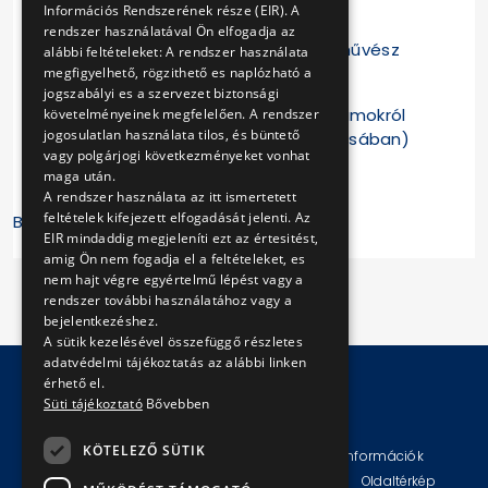
színművész előadásában)
Információs Rendszerének része (EIR). A
rendszer használatával Ön elfogadja az
Terék Anna: Pofon (Tóth Ildikó színművész
alábbi feltételeket: A rendszer használata
előadásában)
megfigyelhető, rögzithető es naplózható a
jogszabályi es a szervezet biztonsági
Szőcs Géza: Vers a végtelen programokról
követelményeinek megfelelően. A rendszer
jogosulatlan használata tilos, és büntető
(Gáspár Sándor színművész előadásában)
vagy polgárjogi következményeket vonhat
maga után.
A rendszer használata az itt ismertetett
feltételek kifejezett elfogadását jelenti. Az
BKV Zrt.
EIR mindaddig megjeleníti ezt az értesitést,
amig Ön nem fogadja el a feltételeket, es
nem hajt végre egyértelmű lépést vagy a
rendszer további használatához vagy a
bejelentkezéshez.
A sütik kezelésével összefüggő részletes
adatvédelmi tájékoztatás az alábbi linken
érhető el.
Süti tájékoztató
Bővebben
© Copyright 2026 BKV Zrt.
KÖTELEZŐ SÜTIK
Impresszum
Jogi nyilatkozat
Technikai információk
Adatvédelmi politika és tájékoztatások
ÁSZF
Oldaltérkép