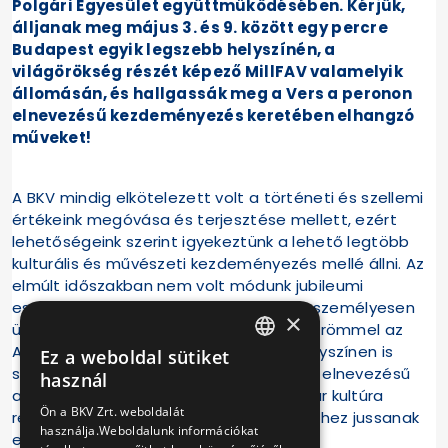
Polgári Egyesület együttműködésében. Kérjük,
álljanak meg május 3. és 9. között egy percre
Budapest egyik legszebb helyszínén, a
világörökség részét képező MillFAV valamelyik
állomásán, és hallgassák meg a Vers a peronon
elnevezésű kezdeményezés keretében elhangzó
műveket!
A BKV mindig elkötelezett volt a történeti és szellemi
értékeink megóvása és terjesztése mellett, ezért
lehetőségeink szerint igyekeztünk a lehető legtöbb
kulturális és művészeti kezdeményezés mellé állni. Az
elmúlt időszakban nem volt módunk jubileumi
eseményeinket a megszokott módon, személyesen
×
ünnepelni, ezért is csatlakoztunk nagy örömmel az
Aranyhíd Polgári Egyesület már több helyszínen is
Ez a weboldal sütiket
HUNGARIAN
sikeres programjához, a Vers a peronon elnevezésű
használ
akcióhoz, amelynek célja, hogy a magyar kultúra
ENGLISH
Ön a BKV Zrt. weboldalát
részét képező versek minél több emberhez jussanak
használja.Weboldalunk információkat
el.