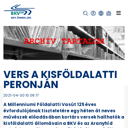
VERS A KISFÖLDALATTI
PERONJÁN
2021-04-30 10:06:17
A Millenniumi Földalatti Vasút 125 éves
évfordulójának tiszteletére egy héten át neves
művészek előadásában kortárs versek hallhatók a
kisföldalatti állomásain a BKV és az Aranyhíd