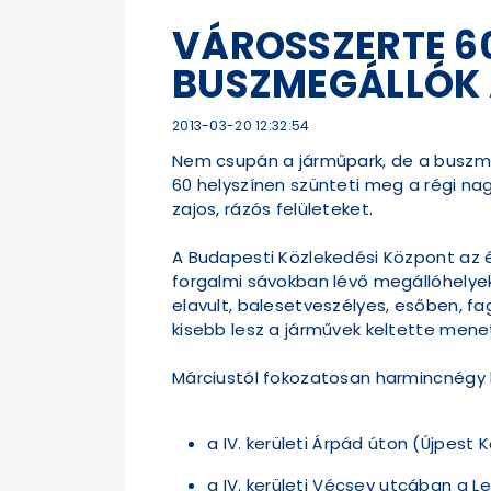
VÁROSSZERTE 6
BUSZMEGÁLLÓK 
2013-03-20 12:32:54
Nem csupán a járműpark, de a buszme
60 helyszínen szünteti meg a régi nagy
zajos, rázós felületeket.
A Budapesti Közlekedési Központ az é
forgalmi sávokban lévő megállóhelyek
elavult, balesetveszélyes, esőben, f
kisebb lesz a járművek keltette menet
Márciustól fokozatosan harmincnégy 
a IV. kerületi Árpád úton (Újpest 
a IV. kerületi Vécsey utcában a L