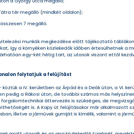
rúton a György utca megálló;
Tátra tér megálló (mindkét oldalon);
n összesen 7 megálló.
kivitelezési munkák megkezdése előtt tájékoztató táblákon
ókat, így a környéken közlekedők időben értesülhetnek a
várhatóan egy-két hétig tart, az utasok viszont ettől kez
nalon folytatjuk a felújítást
 köztük a IV. kerületben az Árpád és a Deák úton, a VI. k
en pedig a Rákosi úton, de további számos más helyszínen 
forgalomtechnikai áttervezés is szükséges, de megvizsgá
íthetőségét is. A Kapy út felújításakor már alkalmazott 
sban, illetve a járművek gumiját is kímélik, valamint a j
k miatt utasaik és az arra közlekedők türelmét, megértésé