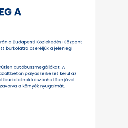
EG A
orán a Budapesti Közlekedési Központ
t burkolatra cseréljük a jelenlegi
erűtlen autóbuszmegállókat. A
azaltbeton pályaszerkezet kerül az
faltburkolatnak köszönhetően jóval
é zavarva a környék nyugalmát.