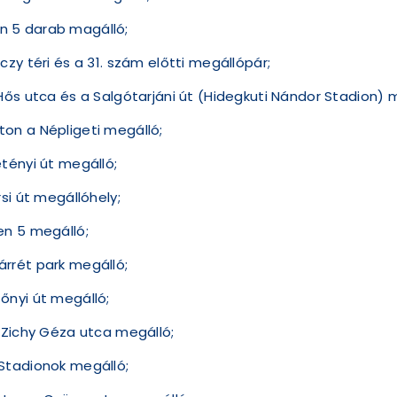
an 5 darab magálló;
rczy téri és a 31. szám előtti megállópár;
a Hős utca és a Salgótarjáni út (Hidegkuti Nándor Stadion) 
úton a Népligeti megálló;
étényi út megálló;
rsi út megállóhely;
sen 5 megálló;
árrét park megálló;
zőnyi út megálló;
 a Zichy Géza utca megálló;
a Stadionok megálló;