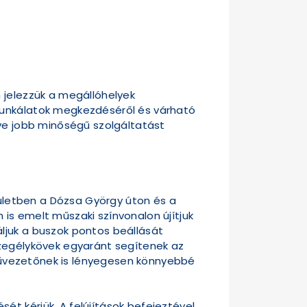
 jelezzük a megállóhelyek
 munkálatok megkezdéséről és várható
dve jobb minőségű szolgáltatást
erületben a Dózsa György úton és a
is emelt műszaki színvonalon újítjuk
ljuk a buszok pontos beállását
szegélykövek egyaránt segítenek az
árművezetőnek is lényegesen könnyebbé
t kérjük. A felújítások befejeztével