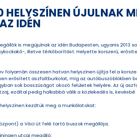
0 HELYSZÍNEN ÚJULNAK M
AZ IDÉN
gállók is megújulnak az idén Budapesten, ugyanis 2013 s
kockakő-, illetve térkőborítást. Helyette korszerű, erősítet
v folyamán összesen hatvan helyszínen újítja fel a korsz
en erősített aszfaltburkolat, míg az autóbuszöblökben b
agyban sok bosszúságot okozó felületek helyére. Az új asz
zaj, ezáltal pedig halkabbá válik a közlekedés is, kevésb
helyszínen kezdtük meg a munkálatokat:
Központ) a Váci út felé tartó buszok megállója;
einingen utcai megálló;