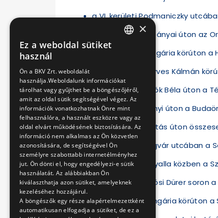
a VI. kerületi Podmaniczky utcáb
×
a VIII. kerületi Kőbányai úton az O
Ez a weboldal sütiket
HUNGARIAN
a VIII. kerületi Hungária körúton 
használ
ENGLISH
a IX. kerületi Könyves Kálmán kör
Ön a BKV Zrt. weboldalát
használja.Weboldalunk információkat
a XI. kerületi Bartók Béla úton a T
tárolhat vagy gyűjthet be a böngészőjéről,
amit az oldal sütik segítségével végez. Az
a XI. kerületi Villányi úton a Budaö
információk vonatkozhatnak Önre mint
felhasználóra, a használt eszközre vagy az
a XII. kerületi Alkotás úton össze
oldal elvárt működésének biztosítására. Az
információ nem alkalmas az Ön közvetlen
a XIV. kerületi Ungvár utcában a S
azonosítására, de segítségével Ön
személyre szabottabb internetélményhez
a XIV. kerületi Ógyalla közben a S
jut. Ön dönti el, hogy engedélyezi-e sütik
használatát. Az alábbiakban Ön
a XIV. kerületi Ajtósi Dürer soron
kiválaszthatja azon sütiket, amelyeknek
kezeléséhez hozzájárul.
a XIV. kerületi Hungária körúton 
A böngészők egy része alapértelmezettként
automatikusan elfogadja a sütiket, de ez a