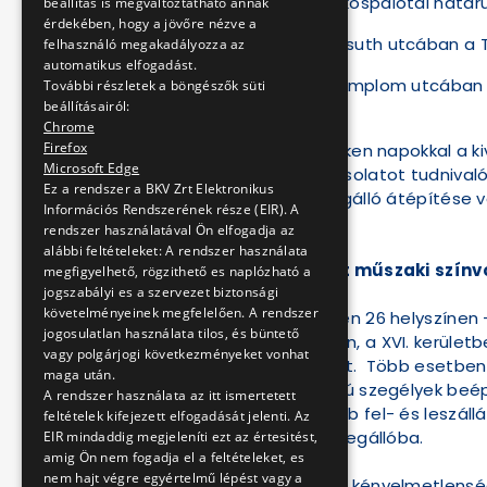
a XVI. kerületi Rákospalotai hatá
beállítás is megváltoztatható annak
érdekében, hogy a jövőre nézve a
a XX. kerületi Kossuth utcában a 
felhasználó megakadályozza az
automatikus elfogadást.
a XXIII. kerületi Templom utcába
További részletek a böngészők süti
beállításairól:
Chrome
Firefox
Az érintett helyszíneken napokkal a 
Microsoft Edge
áthelyezésével kapcsolatot tudnival
Ez a rendszer a BKV Zrt Elektronikus
idejéről. Egy-egy megálló átépítése 
Információs Rendszerének része (EIR). A
vehetnek igénybe.
rendszer használatával Ön elfogadja az
alábbi feltételeket: A rendszer használata
26 helyszínen emelt műszaki színvo
megfigyelhető, rögzithető es naplózható a
jogszabályi es a szervezet biztonsági
követelményeinek megfelelően. A rendszer
Az év második felében 26 helyszínen -
jogosulatlan használata tilos, és büntető
Podmaniczky utcában, a XVI. kerületb
vagy polgárjogi következményeket vonhat
fel a megállóhelyeket. Több esetben 
maga után.
segítő, homorú oldalú szegélyek beép
A rendszer használata az itt ismertetett
utasoknak a könnyebb fel- és leszállá
feltételek kifejezett elfogadását jelenti. Az
teszik a beállást a megállóba.
EIR mindaddig megjeleníti ezt az értesitést,
amig Ön nem fogadja el a feltételeket, es
nem hajt végre egyértelmű lépést vagy a
A munkálatok okozta kényelmetlensége