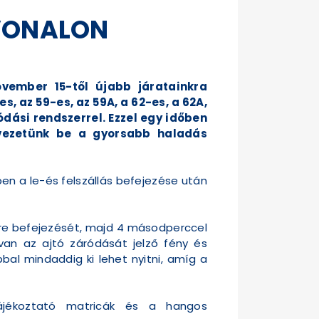
 VONALON
vember 15-től újabb járatainkra
es, az 59-es, az 59A, a 62-es, a 62A,
dási rendszerrel. Ezzel egy időben
 vezetünk be a gyorsabb haladás
en a le-és felszállás befejezése után
csere befejezését, majd 4 másodperccel
an az ajtó záródását jelző fény és
bal mindaddig ki lehet nyitni, amíg a
tájékoztató matricák és a hangos