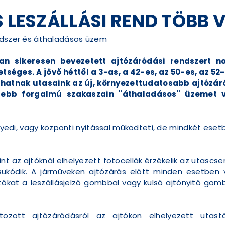
S LESZÁLLÁSI REND TÖBB
endszer és áthaladásos üzem
n sikeresen bevezetett ajtózáródási rendszert no
tséges. A jövő héttől a 3-as, a 42-es, az 50-es, az 52-
zhatnak utasaink az új, környezettudatosabb ajtózáró
isebb forgalmú szakaszain "áthaladásos" üzemet
yedi, vagy központi nyitással működteti, de mindkét esetb
int az ajtóknál elhelyezett fotocellák érzékelik az utas
ukódik. A járműveken ajtózárás előtt minden esetben v
tókat a leszállásjelző gombbal vagy külső ajtónyitó gomb
tozott ajtózáródásról az ajtókon elhelyezett utas