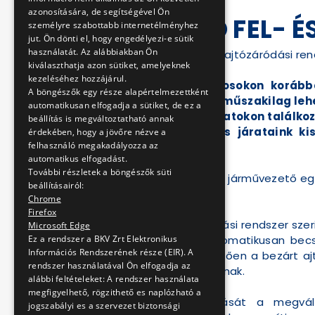
azonosítására, de segítségével Ön
VÁLTOZÓ FEL- É
személyre szabottabb internetélményhez
jut. Ön dönti el, hogy engedélyezi-e sütik
használatát. Az alábbiakban Ön
Jövő héttől korszerű ajtózáródási r
kiválaszthatja azon sütiket, amelyeknek
kezeléséhez hozzájárul.
A Combino villamosokon korábba
A böngészők egy része alapértelmezettként
terjesztjük ki, ahol műszakilag lehe
automatikusan elfogadja a sütiket, de ez a
és a 69-es viszonylatokon találko
beállítás is megváltoztatható annak
a 19-es és a 41-es járataink k
érdekében, hogy a jövőre nézve a
felhasználó megakadályozza az
érdekében.
automatikus elfogadást.
További részletek a böngészők süti
Jelenleg az ajtókat a járművezető eg
beállításairól:
nyitva marad.
Chrome
Firefox
A korszerűbb ajtózárási rendszer szer
Microsoft Edge
Ez a rendszer a BKV Zrt Elektronikus
később az ajtó automatikusan becs
Információs Rendszerének része (EIR). A
hangjelzés. Ezt követően a bezárt aj
rendszer használatával Ön elfogadja az
jelzőgombok világítanak.
alábbi feltételeket: A rendszer használata
megfigyelhető, rögzithető es naplózható a
Utasaink tájékozódását a megvál
jogszabályi es a szervezet biztonsági