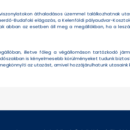
 viszonylatokon áthaladásos üzemmel találkozhatnak utasa
rdő-Budafoki elágazás, a Kelenföldi pályaudvar-Kosztolá
sak abban az esetben áll meg a megállókban, ha a leszáll
gállóban, illetve főleg a végállomáson tartózkodó járm
időszakban is kényelmesebb körülményeket tudunk biztosít
megkönnyíti az utazást, amivel hozzájárulhatunk utasain