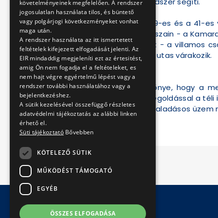
utastájékozatási rendszer segíti.
követelményeinek megfelelően. A rendszer
jogosulatlan használata tilos, és büntető
vagy polgárjogi következményeket vonhat
Ezzel egy időben a 19-es és a 41-es
maga után.
forgalmú vonalszakaszain - a Kamarae
A rendszer használata az itt ismertetett
Batthyány tér között - a villamos c
feltételek kifejezett elfogadását jelenti. Az
megállóban felszálló utas várakozik.
EIR mindaddig megjeleníti ezt az értesitést,
amig Ön nem fogadja el a feltételeket, es
nem hajt végre egyértelmű lépést vagy a
rendszer további használatához vagy a
Mindkét rendszer előnye, hogy a me
bejelentkezéshez.
energiatakarékos megoldással a téli 
A sütik kezelésével összefüggő részletes
ajtófunkció és az áthaladásos üzem 
adatvédelmi tájékoztatás az alábbi linken
érhető el.
Süti tájékoztató
Bővebben
KÖTELEZŐ SÜTIK
MŰKÖDÉST TÁMOGATÓ
EGYÉB
ÖSSZES ELFOGADÁSA
© Copyright 2026 BKV Zrt.