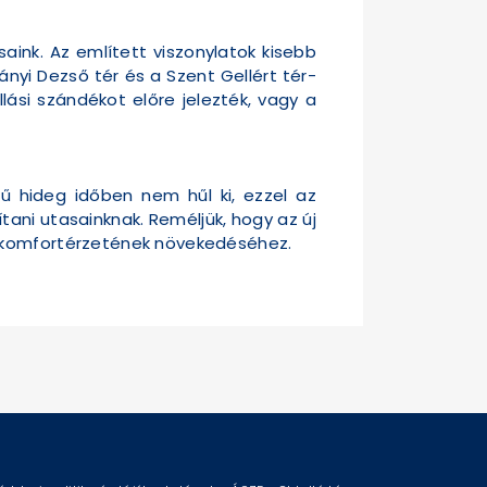
ink. Az említett viszonylatok kisebb
nyi Dezső tér és a Szent Gellért tér-
ási szándékot előre jelezték, vagy a
ű hideg időben nem hűl ki, ezzel az
ani utasainknak. Reméljük, hogy az új
k komfortérzetének növekedéséhez.