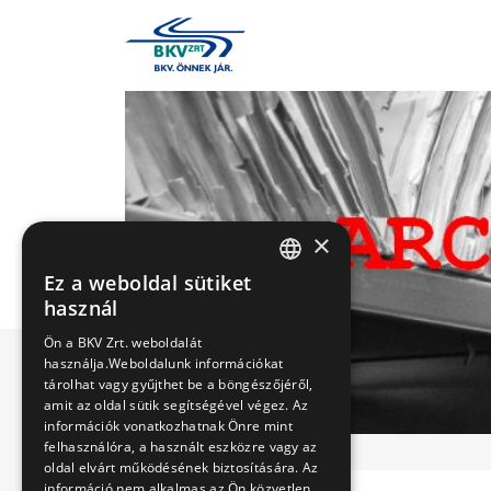
×
Ez a weboldal sütiket
HUNGARIAN
használ
ENGLISH
Ön a BKV Zrt. weboldalát
használja.Weboldalunk információkat
tárolhat vagy gyűjthet be a böngészőjéről,
amit az oldal sütik segítségével végez. Az
információk vonatkozhatnak Önre mint
felhasználóra, a használt eszközre vagy az
oldal elvárt működésének biztosítására. Az
információ nem alkalmas az Ön közvetlen