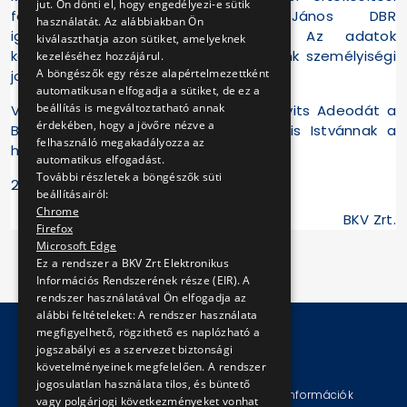
jut. Ön dönti el, hogy engedélyezi-e sütik
főosztályvezető és Guba János DBR
használatát. Az alábbiakban Ön
igazgatóhelyettessel kapcsolatban. Az adatok
kiválaszthatja azon sütiket, amelyeknek
közlése továbbá sérti a munkavállalóink személyiségi
kezeléséhez hozzájárul.
A böngészők egy része alapértelmezettként
jogait is.
automatikusan elfogadja a sütiket, de ez a
beállítás is megváltoztatható annak
Valótlan állítás az is, hogy Dr. Szenkovits Adeodát a
érdekében, hogy a jövőre nézve a
BKV Zrt. vezérigazgatójának, dr. Kocsis Istvánnak a
felhasználó megakadályozza az
háziorvosa volt.
automatikus elfogadást.
További részletek a böngészők süti
2009. augusztus 7.
beállításairól:
Chrome
BKV Zrt.
Firefox
Microsoft Edge
Ez a rendszer a BKV Zrt Elektronikus
Információs Rendszerének része (EIR). A
rendszer használatával Ön elfogadja az
alábbi feltételeket: A rendszer használata
megfigyelhető, rögzithető es naplózható a
jogszabályi es a szervezet biztonsági
© Copyright 2026 BKV Zrt.
követelményeinek megfelelően. A rendszer
jogosulatlan használata tilos, és büntető
Impresszum
Jogi nyilatkozat
Technikai információk
vagy polgárjogi következményeket vonhat