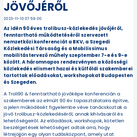
JÖVŐJÉRŐL
2023-11-10 07:59:00
Az idén 90 éves trolibusz-közlekedés jövőjéről,
fenntartható működtetéséről szervezett
nemzetközi konferenciát a BKV, a Szegedi
Közlekedési Társaság és a Mobilissimus
mobilitástervező műhely szeptember 7-e és 9-e
között. A háromnapos rendezvényen a közösségi
közlekedés elismert hazai és külföldi szakemberei
tartottak előadásokat, workshopokat Budapesten
és Szegeden.
A Troli90 & fenntartható jövőképe konferencián a
szakemberek az elmúlt 90 év tapasztalataira építve,
a jelen működését figyelembe véve tanácskoztak a
jövő trolibusz-közlekedéséről, annak kihívásairól és
lehetőségeiről. Az előadások, workshopok, kötetlen
beszélgetések lehetőséget adtak arra, hogy
létrejöjjön egy olyan tudásközpont, amely utat