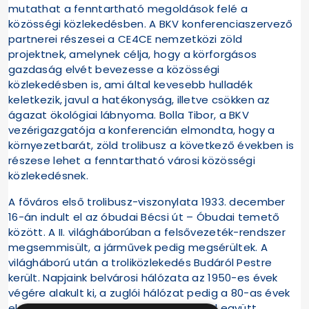
mutathat a fenntartható megoldások felé a
közösségi közlekedésben. A BKV konferenciaszervező
partnerei részesei a CE4CE nemzetközi zöld
projektnek, amelynek célja, hogy a körforgásos
gazdaság elvét bevezesse a közösségi
közlekedésben is, ami által kevesebb hulladék
keletkezik, javul a hatékonyság, illetve csökken az
ágazat ökológiai lábnyoma. Bolla Tibor, a BKV
vezérigazgatója a konferencián elmondta, hogy a
környezetbarát, zöld trolibusz a következő években is
részese lehet a fenntartható városi közösségi
közlekedésnek.
A főváros első trolibusz-viszonylata 1933. december
16-án indult el az óbudai Bécsi út – Óbudai temető
között. A II. világháborúban a felsővezeték-rendszer
megsemmisült, a járművek pedig megsérültek. A
világháború után a troliközlekedés Budáról Pestre
került. Napjaink belvárosi hálózata az 1950-es évek
végére alakult ki, a zuglói hálózat pedig a 80-as évek
elejére. A fővárosban a betétjáratokkal együtt