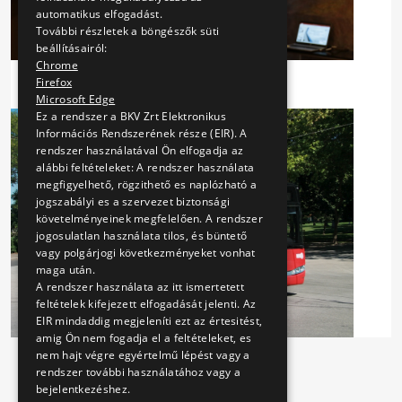
automatikus elfogadást.
További részletek a böngészők süti
beállításairól:
Chrome
Firefox
Microsoft Edge
Ez a rendszer a BKV Zrt Elektronikus
Információs Rendszerének része (EIR). A
rendszer használatával Ön elfogadja az
alábbi feltételeket: A rendszer használata
megfigyelhető, rögzithető es naplózható a
jogszabályi es a szervezet biztonsági
követelményeinek megfelelően. A rendszer
jogosulatlan használata tilos, és büntető
vagy polgárjogi következményeket vonhat
maga után.
A rendszer használata az itt ismertetett
feltételek kifejezett elfogadását jelenti. Az
EIR mindaddig megjeleníti ezt az értesitést,
amig Ön nem fogadja el a feltételeket, es
nem hajt végre egyértelmű lépést vagy a
rendszer további használatához vagy a
bejelentkezéshez.