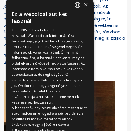
×
jelenleg 15 vonalon közlekednek trolibuszok. Az
önjárásra képes Solaris-Skoda Trollino járművek
Ez a weboldal sütiket
HUNGARIAN
megjelenésével a közelmúltban lehetőség nyílt
használ
vonalhosszabbításokra. A BKV az elmúlt években is
ENGLISH
Ön a BKV Zrt. weboldalát
folyamatosan fejlesztette a trolihálózatát, részben
használja.Weboldalunk információkat
megújult a felsővezeték-hálózat, és jelenleg is zajlik a
tárolhat vagy gyűjthet be a böngészőjéről,
villanyváltók cseréje.
amit az oldal sütik segítségével végez. Az
információk vonatkozhatnak Önre mint
BKV Zrt.
felhasználóra, a használt eszközre vagy az
2023.11.09.
oldal elvárt működésének biztosítására. Az
információ nem alkalmas az Ön közvetlen
azonosítására, de segítségével Ön
személyre szabottabb internetélményhez
jut. Ön dönti el, hogy engedélyezi-e sütik
használatát. Az alábbiakban Ön
kiválaszthatja azon sütiket, amelyeknek
kezeléséhez hozzájárul.
A böngészők egy része alapértelmezettként
automatikusan elfogadja a sütiket, de ez a
beállítás is megváltoztatható annak
érdekében, hogy a jövőre nézve a
felhasználó megakadályozza az