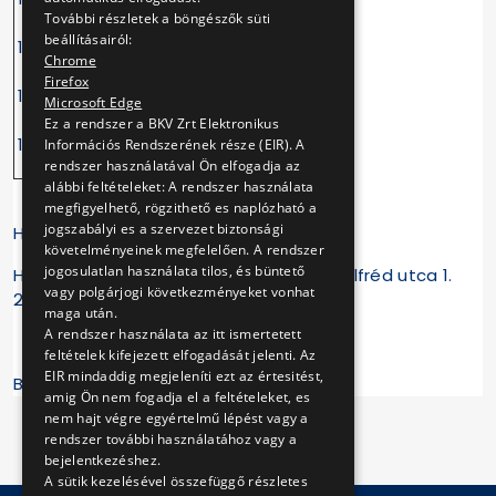
További részletek a böngészők süti
beállításairól:
13:36
13:40
13:55
14:20
Chrome
Firefox
14:36
14:40
14:55
15:20
Microsoft Edge
Ez a rendszer a BKV Zrt Elektronikus
15:36
15:40
15:55
16:00
Információs Rendszerének része (EIR). A
rendszer használatával Ön elfogadja az
alábbi feltételeket: A rendszer használata
megfigyelhető, rögzithető es naplózható a
jogszabályi es a szervezet biztonsági
Helyszín, időpont:
követelményeinek megfelelően. A rendszer
jogosulatlan használata tilos, és büntető
Hungária kocsiszín 1087 Budapest Brüll Alfréd utca 1.
vagy polgárjogi következményeket vonhat
2018. október 6. 10:00-16:00
maga után.
A rendszer használata az itt ismertetett
feltételek kifejezett elfogadását jelenti. Az
EIR mindaddig megjeleníti ezt az értesitést,
BKV Zrt.
amig Ön nem fogadja el a feltételeket, es
nem hajt végre egyértelmű lépést vagy a
rendszer további használatához vagy a
bejelentkezéshez.
A sütik kezelésével összefüggő részletes