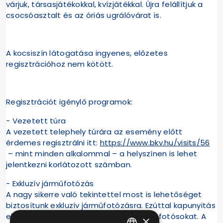
várjuk, társasjátékokkal, kvízjátékkal. Újra felállítjuk a
csocsóasztalt és az óriás ugrálóvárat is.
A kocsiszín látogatása ingyenes, előzetes
regisztrációhoz nem kötött.
Regisztrációt igénylő programok:
- Vezetett túra
A vezetett telephely túrára az esemény előtt
érdemes regisztrálni itt:
https://www.bkv.hu/visits/56
– mint minden alkalommal – a helyszínen is lehet
jelentkezni korlátozott számban.
- Exkluzív járműfotózás
A nagy sikerre való tekintettel most is lehetőséget
biztosítunk exkluzív járműfotózásra. Ezúttal kapunyitás
előtt 09:30-10:00-ig várjuk az érdeklődő fotósokat. A
×