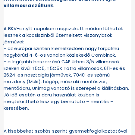
villamosra szállunk.
A BKV-s nyílt napokon megszokott módon láthatók
lesznek a kocsiszínből üzemeltett viszonylatok
járművei:
- az európai szinten kiemelkedően nagy forgalmú
nagykörúti 4-6-os vonalon közlekedő Combinok,
- a legújabb beszerzésű CAF Urbos 3/5 villamosok.
Ezeken kívül T5C5, T5C5K Tatra villamosok, 611-es és
2624-es nosztalgia járművek, 7040-es számú
mozdony (Muki), hógép, műszaki mentőszer,
mentődaru, Unimog vontató is szerepel a kiállításban.
Jó idő esetén a daru használat közben is
megtekinthető lesz egy bemutató – mentés –
keretében.
A kisebbeket szokás szerint gyermekfoglalkoztatóval