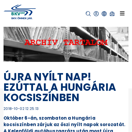
ÚJRA NYÍLT NAP!
EZÚTTAL A HUNGÁRIA
KOCSISZÍNBEN
2018-10-02 12:25:13
Október 6-án, szombaton a Hungária
kocsiszínben zárjuk az őszi nyílt napok sorozatát.
A Kelenföldi autóbuszgarázs után most újra