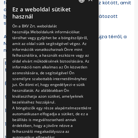
fotózáson való részvétel regisztrációhoz kötött, amit
Ez a weboldal sütiket
az alábbi linken lehet megtenni
HUNGARIAN
használ
https://www.bkv.hu/visits/57
, illetve korlátozott
ENGLISH
számban a helyszínen.
Ön a BKV Zrt. weboldalát
használja.Weboldalunk információkat
A rendezvény megközelíthető a Blaha Lujza térről, a
tárolhat vagy gyűjthet be a böngészőjéről,
Népszínház utcából induló ingyenes
amit az oldal sütik segítségével végez. Az
információk vonatkozhatnak Önre mint
nosztalgiavillamossal.
felhasználóra, a használt eszközre vagy az
oldal elvárt működésének biztosítására. Az
Blaha L.
Hungária
információ nem alkalmas az Ön közvetlen
t
azonosítására, de segítségével Ön
személyre szabottabb internetélményhez
Érk.
Ind.
Érk.
Ind.
jut. Ön dönti el, hogy engedélyezi-e sütik
használatát. Az alábbiakban Ön
kiválaszthatja azon sütiket, amelyeknek
9:36
9:40
9:55
10:20
kezeléséhez hozzájárul.
A böngészők egy része alapértelmezettként
10:36
10:40
10:55
11:20
automatikusan elfogadja a sütiket, de ez a
beállítás is megváltoztatható annak
11:36
11:40
11:55
12:20
érdekében, hogy a jövőre nézve a
felhasználó megakadályozza az
12:36
12:40
12:55
13:20
automatikus elfogadást.