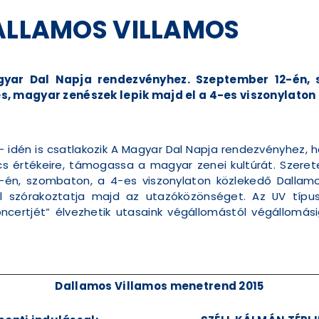
DALLAMOS VILLAMOS
gyar Dal Napja rendezvényhez. Szeptember 12-én, 
s, magyar zenészek lepik majd el a 4-es viszonylaton
 idén is csatlakozik A Magyar Dal Napja rendezvényhez, h
ncs értékeire, támogassa a magyar zenei kultúrát. Szere
-én, szombaton, a 4-es viszonylaton közlekedő Dallamo
el szórakoztatja majd az utazóközönséget. Az UV típus
ncertjét” élvezhetik utasaink végállomástól végállomá
Dallamos Villamos menetrend 2015