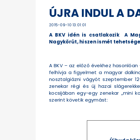
ÚJRA INDUL A 
2015-09-10 13:01:01
A BKV idén is csatlakozik A Ma
Nagykörút, hiszen ismét tehetsége
A BKV – az előző évekhez hasonlóan -
felhívja a figyelmet a magyar dalki
nosztalgiázni vágyót szeptember 12
zenekar régi és új hazai slágerekk
kocsijában egy-egy zenekar „mini ko
szerint követik egymást: