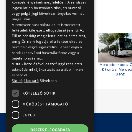
követelményeinek megfelelően. A rendszer
jogosulatlan használata tilos, és büntető
2024. november 6.
vagy polgárjogi következményeket vonhat
maga után.
A cikk galériája
A rendszer használata az itt ismertetett
feltételek kifejezett elfogadását jelenti. Az
EIR mindaddig megjeleníti ezt az értesitést,
amig Ön nem fogadja el a feltételeket, es
nem hajt végre egyértelmű lépést vagy a
rendszer további használatához vagy a
bejelentkezéshez.
A sütik kezelésével összefüggő részletes
Mercedes-benz C
Bolla Tibor és Kósa
K Forrás: Merce
adatvédelmi tájékoztatás az alábbi linken
József Attila
Benz
érhető el.
Süti tájékoztató
Bővebben
KÖTELEZŐ SÜTIK
MŰKÖDÉST TÁMOGATÓ
EGYÉB
ÖSSZES ELFOGADÁSA