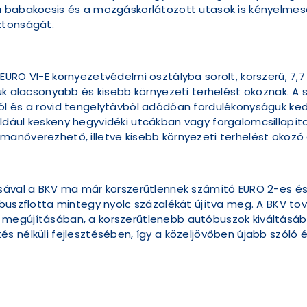
a babakocsis és a mozgáskorlátozott utasok is kényelmese
ztonságát.
URO VI-E környezetvédelmi osztályba sorolt, korszerű, 7,7
suk alacsonyabb és kisebb környezeti terhelést okoznak. 
l és a rövid tengelytávból adódóan fordulékonyságuk ked
ldául keskeny hegyvidéki utcákban vagy forgalomcsillapít
manőverezhető, illetve kisebb környezeti terhelést okozó
ásával a BKV ma már korszerűtlennek számító EURO 2-es é
buszflotta mintegy nyolc százalékát újítva meg. A BKV tov
megújításában, a korszerűtlenebb autóbuszok kiváltásában
s nélküli fejlesztésében, így a közeljövőben újabb szóló 