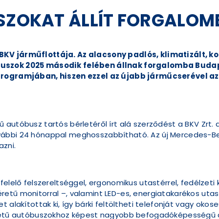
USZOKAT ÁLLÍT FORGALOM
KV járműflottája. Az alacsony padlós, klimatizált, k
buszok 2025 második felében állnak forgalomba Budap
 programjában, hiszen ezzel az újabb járműcserével 
utóbusz tartós bérletéről írt alá szerződést a BKV Zrt. a T
vábbi 24 hónappal meghosszabbítható. Az új Mercedes-Be
azni.
felelő felszereltséggel, ergonomikus utastérrel, fedélzeti
etű monitorral –, valamint LED-es, energiatakarékos utast
t alakítottak ki, így bárki feltöltheti telefonját vagy oko
méretű autóbuszokhoz képest nagyobb befogadóképességű 