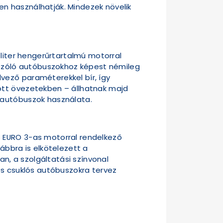
n használhatják. Mindezek növelik
 liter hengerűrtartalmú motorral
A szóló autóbuszokhoz képest némileg
vező paraméterekkel bír, így
ott övezetekben – állhatnak majd
 autóbuszok használata.
s EURO 3-as motorral rendelkező
ábbra is elkötelezett a
, a szolgáltatási színvonal
és csuklós autóbuszokra tervez