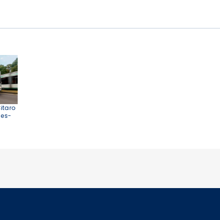
itaro
des-