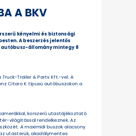
BA A BKV
orszerű kényelmi és biztonsági
esten. A beszerzés jelentős
az autóbusz-állomány mintegy 8
ruck-Trailer & Parts Kft.-vel. A
nz Citaro K típusú autóbuszokon a
 kamerákkal, korszerű utastájékoztató
ér-világítással rendelkeznek. Az
seszközét. A maximidi buszok alacsony
az utasterük, akadálymentes