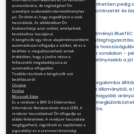
kialakításuknak köszönhetően pedig 
azonosítására, de segítségével Ön
majd az utasok komfortérzetét és bi
személyre szabottabb internetélményhez
jut. Ön dönti el, hogy engedélyezi-e sütik
használatát. Az alábbiakban Ön
kiválaszthatja azon sütiket, amelyeknek
A buszok nagy teljesítményű BlueTEC E
kezeléséhez hozzájárul.
felszereltek, ezáltal átlagfogyasztá
A böngészők egy része alapértelmezettként
automatikusan elfogadja a sütiket, de ez a
rövidebb, 10,6 méteres hosszúságukbó
beállítás is megváltoztatható annak
tervezetten azokon a vonalakon – pé
érdekében, hogy a jövőre nézve a
üzembe, amelyeken előnyösebb a jól 
felhasználó megakadályozza az
automatikus elfogadást.
További részletek a böngészők süti
beállításairól:
Az érkező járművek forgalomba állít
Chrome
buszokat vonhat ki az állományból, a 
Firefox
járműállomány minél nagyobb arányú 
Microsoft Edge
egységes és területi megkülönbözteté
Ez a rendszer a BKV Zrt Elektronikus
Információs Rendszerének része (EIR). A
eljárásokat meghirdetni.
rendszer használatával Ön elfogadja az
alábbi feltételeket: A rendszer használata
megfigyelhető, rögzithető es naplózható a
jogszabályi es a szervezet biztonsági
BKV Zrt.