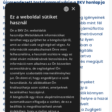
újrarendezett tartalommal várja a BKV honlapja
×
látogatóit.
Ez a weboldal sütiket
Társaságunk a budapesti utazóközönség igényeinek
HUNGARIAN
használ
magas szintű kiszolgálására törekszik több mint fél
ENGLISH
évszázada. Ennek a törekvésnek része a járműflotta
Ön a BKV Zrt. weboldalát
folyamatos megújulása, vagy az M3-as metróvonal
használja.Weboldalunk információkat
május végén lezárult rekonstrukciója is. Az ilyen
tárolhat vagy gyűjthet be a böngészőjéről,
nagyszabású beruházások mellett azonban a
amit az oldal sütik segítségével végez. Az
információk vonatkozhatnak Önre mint
részletekre is igyekszünk odafigyelni. A digitális
felhasználóra, a használt eszközre vagy az
technika és kultúra fejlődésével lépést tartva
oldal elvárt működésének biztosítására. Az
mostantól színesebb, modern dizájnnal és megújult
információ nem alkalmas az Ön közvetlen
tartalommal várja hivatalos honlapunk az
azonosítására, de segítségével Ön
érdeklődőket.
személyre szabottabb internetélményhez
jut. Ön dönti el, hogy engedélyezi-e sütik
A korábbi keresési és látogatási eredményeket
használatát. Az alábbiakban Ön
elemezve újrastrukturáltuk az oldalt, hogy a
kiválaszthatja azon sütiket, amelyeknek
kezeléséhez hozzájárul.
felhasználók számára releváns információk könnyen
A böngészők egy része alapértelmezettként
elérhetővé váljanak. Így kerültek kiemelt helyre a hazai
automatikusan elfogadja a sütiket, de ez a
és külföldi turisták körében egyaránt kedvelt
beállítás is megváltoztatható annak
célpontnak számító Budavári Siklóval és a Zugligeti
érdekében, hogy a jövőre nézve a