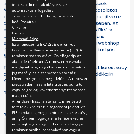
Libegővel kapcsolatos turisztikai információk.
felhasználó megakadályozza az
Álláshirdetéseink és a jelentkezéssel kapcsolatos
automatikus elfogadást.
További részletek a böngészők süti
információk is a főoldalon kaptak helyet segítve az
beállításairól:
álláskeresőket a lehetőségek felfedezésében. Az
Chrome
egyre növekvő népszerűségnek örvendő BKV-s
Firefox
ajándéktárgyak kiválasztása és vásárlása is
Microsoft Edge
egyszerűbbé vált a dedikált keresővel, a webshop
Ez a rendszer a BKV Zrt Elektronikus
látványos megjelenítésével és az online kártyás
Információs Rendszerének része (EIR). A
fizetési felület megújításával.
rendszer használatával Ön elfogadja az
alábbi feltételeket: A rendszer használata
Társaságunk történelmére kíváncsi, állást keres, vagy
megfigyelhető, rögzithető es naplózható a
jogszabályi es a szervezet biztonsági
csak szeretteit lepné meg stílusos ajándékkal?!
követelményeinek megfelelően. A rendszer
Kattintson megújult honlapunkra!
jogosulatlan használata tilos, és büntető
vagy polgárjogi következményeket vonhat
https://www.bkv.hu/hu
maga után.
A rendszer használata az itt ismertetett
feltételek kifejezett elfogadását jelenti. Az
EIR mindaddig megjeleníti ezt az értesitést,
BKV Zrt.
amig Ön nem fogadja el a feltételeket, es
nem hajt végre egyértelmű lépést vagy a
rendszer további használatához vagy a