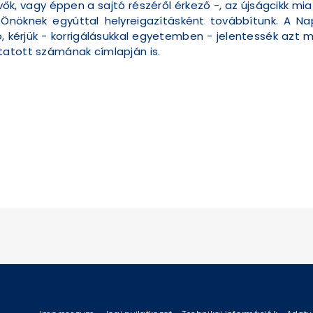
k, vagy éppen a sajtó részéről érkező -, az újságcikk mia
 Önöknek egyúttal helyreigazításként továbbítunk. A N
ó, kérjük - korrigálásukkal egyetemben - jelentessék az
tatott számának címlapján is.