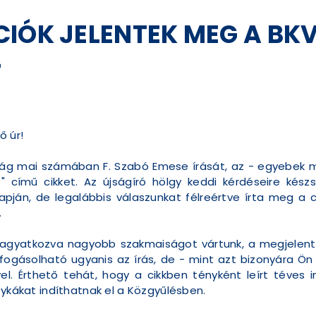
IÓK JELENTEK MEG A BKV
L
ő úr!
g mai számában F. Szabó Emese írását, az - egyebek mell
című cikket. Az újságíró hölgy keddi kérdéseire készs
pján, de legalábbis válaszunkat félreértve írta meg a 
.
 hagyatkozva nagyobb szakmaiságot vártunk, a megjelent 
fogásolható ugyanis az írás, de - mint azt bizonyára Ön 
vel. Érthető tehát, hogy a cikkben tényként leírt téves 
tykákat indíthatnak el a Közgyűlésben.