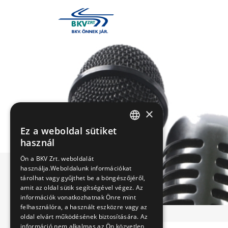
×
Ez a weboldal sütiket
HUNGARIAN
használ
ENGLISH
Ön a BKV Zrt. weboldalát
használja.Weboldalunk információkat
tárolhat vagy gyűjthet be a böngészőjéről,
amit az oldal sütik segítségével végez. Az
információk vonatkozhatnak Önre mint
felhasználóra, a használt eszközre vagy az
oldal elvárt működésének biztosítására. Az
információ nem alkalmas az Ön közvetlen