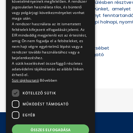
követelményeinek megfelelően. A rendszer
Az esetleges - közgyűlésben résztvevő
jogosulatlan használata tilos, és büntető
ki csatolt közleményünket, amelyet
vagy polgárjogi következményeket vonhat
korábbi korrekt viszonyt fenntartand
maga után.
tegyék ezt meg a Napi holnapi, nyom
A rendszer használata az itt ismertetett
feltételek kifejezett elfogadását jelenti. Az
Üdvözlettel:
EIR mindaddig megjeleníti ezt az értesitést,
amig Ön nem fogadja el a feltételeket, es
nem hajt végre egyértelmű lépést vagy a
Székelyné Pásztor Erzsébet
rendszer további használatához vagy a
kommunikációs igazgató
bejelentkezéshez.
BKV Zrt.
A sütik kezelésével összefüggő részletes
adatvédelmi tájékoztatás az alábbi linken
érhető el.
Süti tájékoztató
Bővebben
KÖTELEZŐ SÜTIK
MŰKÖDÉST TÁMOGATÓ
EGYÉB
ÖSSZES ELFOGADÁSA
© Copyright 2026 BKV Zrt.