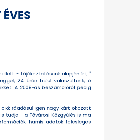
 ÉVES
ett - tájékoztatásunk alapján írt, "
éggel, 24 órán belül válaszoltunk, ő
cikket. A 2008-as beszámolóról pedig
cikk ráadásul igen nagy kárt okozott
is tudja - a Fővárosi Közgyűlés is ma
információk, hamis adatok felesleges