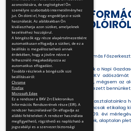
azonosítására, de segítségével Ön
TÉVES INFORMÁC
személyre szabottabb internetélményhez
jut. Ön dönti el, hogy engedélyezi-e sütik
BESZÁMOLÓIRÓ
használatát. Az alábbiakban Ön
kiválaszthatja azon sütiket, amelyeknek
kezeléséhez hozzájárul.
2010-06-03 11:50:47
A böngészők egy része alapértelmezettként
automatikusan elfogadja a sütiket, de ez a
beállítás is megváltoztatható annak
érdekében, hogy a jövőre nézve a
Tisztelt Korányi G. Tamás Főszerkeszt
felhasználó megakadályozza az
automatikus elfogadást.
Döbbenettel olvastuk a Napi Gazdasá
További részletek a böngészők süti
Felfüggeszthetik a BKV adószámát " 
beállításairól:
azonban, olybá tűnik, mégsem az ala
Chrome
egyáltalán nem kérdezett bennünket
Firefox
Microsoft Edge
Ez a rendszer a BKV Zrt Elektronikus
Lapjuktól korábbi tapasztalatainkra
Információs Rendszerének része (EIR). A
társaságunknak; nemcsak etikailag ki
rendszer használatával Ön elfogadja az
foglalkozik a BKV 2009. évi mérlegé
alábbi feltételeket: A rendszer használata
indulatokat kelthetnek, alaptalan ple
megfigyelhető, rögzithető es naplózható a
jogszabályi es a szervezet biztonsági