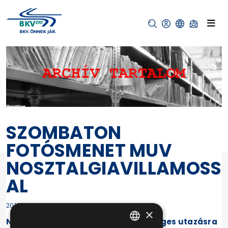
SZOMBATON
FOTÓSMENET MUV
NOSZTALGIAVILLAMOSS
AL
2018-11-14 12:43:39
×
November 17-én, szombaton különleges utazásra