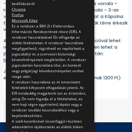
– 52-es villamos vonala – 42-es villamos vonala –
beállításairól:
Chrome
Hofherr Albert utca – 42-es villamos vonala – 3-as
Firefox
villamos vonala. A 08:00 órakor induló járat a Kápolna
Microsoft Edge
térre, a 13:00 órakor induló járat a Bosnyák térre érkezik
Ez a rendszer a BKV Zrt Elektronikus
vissza!
Információs Rendszerének része (EIR). A
rendszer használatával Ön elfogadja az
A rendezvényen csak előzetes regisztrációval lehet
alábbi feltételeket: A rendszer használata
részt venni! Regisztrálni a következő linken lehet a
megfigyelhető, rögzithető es naplózható a
járatindulás időpontjának kiválasztása után:
jogszabályi es a szervezet biztonsági
https://www.bkv.hu/hu/visits/58
követelményeinek megfelelően. A rendszer
jogosulatlan használata tilos, és büntető
Jegyár:
vagy polgárjogi következményeket vonhat
maga után.
egy nosztalgia napijegy (2000 Ft, diákoknak 1200 Ft)
A rendszer használata az itt ismertetett
feltételek kifejezett elfogadását jelenti. Az
EIR mindaddig megjeleníti ezt az értesitést,
amig Ön nem fogadja el a feltételeket, es
nem hajt végre egyértelmű lépést vagy a
rendszer további használatához vagy a
bejelentkezéshez.
A sütik kezelésével összefüggő részletes
adatvédelmi tájékoztatás az alábbi linken