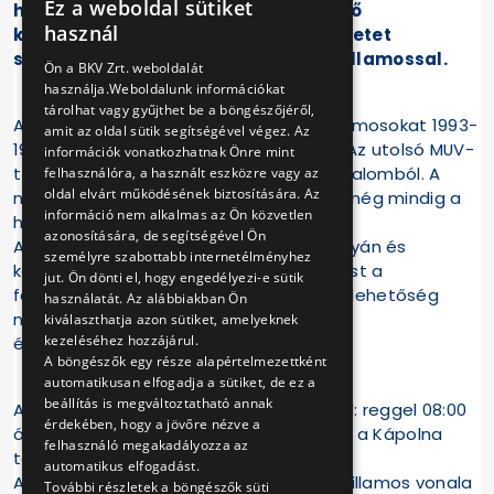
Ez a weboldal sütiket
hívjuk a fotózni, nosztalgiázni szerető
HUNGARIAN
használ
közlekedésbarátokat, újra fotósmenetet
ENGLISH
szervezünk ezúttal MUV nosztalgiavillamossal.
Ön a BKV Zrt. weboldalát
használja.Weboldalunk információkat
tárolhat vagy gyűjthet be a böngészőjéről,
A hatvanas évek elején gyártott UV villamosokat 1993-
amit az oldal sütik segítségével végez. Az
1994-ben átalakították modernizálták. Az utolsó MUV-
információk vonatkozhatnak Önre mint
t tizenöt éve, 2003-ban vonták ki a forgalomból. A
felhasználóra, a használt eszközre vagy az
oldal elvárt működésének biztosítására. Az
nemrég felújított villamos formájában még mindig a
információ nem alkalmas az Ön közvetlen
hatvanas évek hangulatát idézi.
azonosítására, de segítségével Ön
Az érdeklődők ezúttal Kispesten, Kőbányán és
személyre szabottabb internetélményhez
környékén tehetnek hosszabb körutazást a
jut. Ön dönti el, hogy engedélyezi-e sütik
fotósmenet keretében. A megállókban lehetőség
használatát. Az alábbiakban Ön
nyílik a nosztalgiavillamos és a környék
kiválaszthatja azon sütiket, amelyeknek
kezeléséhez hozzájárul.
érdekességeinek fotózására.
A böngészők egy része alapértelmezettként
automatikusan elfogadja a sütiket, de ez a
beállítás is megváltoztatható annak
A nap folyamán összesen két járat indul: reggel 08:00
érdekében, hogy a jövőre nézve a
órakor és délután 13:00 órakor, melyekre a Kápolna
felhasználó megakadályozza az
téren lehet felszállni.
automatikus elfogadást.
A járatok útvonala: Kápolna tér – 3-as villamos vonala
További részletek a böngészők süti