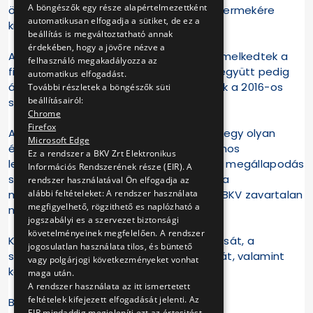
A böngészők egy része alapértelmezettként
összes, egy háztartásban élő iskolás gyermekére
automatikusan elfogadja a sütiket, de ez a
kiterjesztjük az utazási kedvezményt.
beállítás is megváltoztatható annak
érdekében, hogy a jövőre nézve a
A BKV-nál 2017-től átlagosan 27%-kal emelkedtek a
felhasználó megakadályozza az
fizetések, a mostani megállapodással együtt pedig
automatikus elfogadást.
átlagosan 35%-kal magasabbak a bérek a 2016-os
További részletek a böngészők süti
beállításairól:
szinthez képest.
Chrome
Firefox
A BKV vezetése szerint a mai aláírással egy olyan
Microsoft Edge
észszerű - a vállalat, valamint a tulajdonos
Ez a rendszer a BKV Zrt Elektronikus
lehetőségeit maximálisan felhasználó - megállapodás
Információs Rendszerének része (EIR). A
született, ami megnyugtatóan rendezi a
rendszer használatával Ön elfogadja az
alábbi feltételeket: A rendszer használata
munkavállalók helyzetét és biztosítja a BKV zavartalan
megfigyelhető, rögzithető es naplózható a
működését.
jogszabályi es a szervezet biztonsági
követelményeinek megfelelően. A rendszer
Köszönjük Főpolgármester úr támogatását, a
jogosulatlan használata tilos, és büntető
szakszervezetek konstruktív hozzáállását, valamint
vagy polgárjogi következményeket vonhat
kollégáink türelmét!
maga után.
A rendszer használata az itt ismertetett
feltételek kifejezett elfogadását jelenti. Az
BKV Zrt.
EIR mindaddig megjeleníti ezt az értesitést,