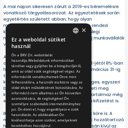
A mai napon sikeresen zárult a 2019-es béremelésre
vonatkozó tárgyalássorozat. Az egyeztetések során
egyetértés született abban, hogy olyan
megállapodás szükséges, ami biztosan rendezi
×
kollégáink bérhelyzetét, valamint a jelenlegi
munkaerőpiaci helyzetben is képes az új munkavállalók
Ez a weboldal sütiket
HUNGARIAN
vonzására.
használ
ENGLISH
Ön a BKV Zrt. weboldalát
A ma aláírt megállapodás a személyi
használja.Weboldalunk információkat
alapbérfejlesztés mértékét 2019. április 1-jétől 8%-ban
tárolhat vagy gyűjthet be a böngészőjéről,
határozza meg, míg a 2019. január 1-től március 31-ig
amit az oldal sütik segítségével végez. Az
tartó időszakra pedig – a bérfejlesztés
információk vonatkozhatnak Önre mint
kompenzációjaként - egy visszamenőleges, egyszeri
felhasználóra, a használt eszközre vagy az
oldal elvárt működésének biztosítására. Az
bruttó 105.000 forintos bérkiegészítés illeti meg
információ nem alkalmas az Ön közvetlen
kollégáinkat. A megegyezés ezen felül tartalmaz még
azonosítására, de segítségével Ön
egy év végi egyszeri, 14.900 forint értékű kifizetést is.
személyre szabottabb internetélményhez
jut. Ön dönti el, hogy engedélyezi-e sütik
Bővül az utazási igazolványra jogosultak köre is. A
használatát. Az alábbiakban Ön
megállapodás értelmében az eddigi két hozzátartozó
kiválaszthatja azon sütiket, amelyeknek
helyett mostantól a kollégáink házastársán kívül az
kezeléséhez hozzájárul.