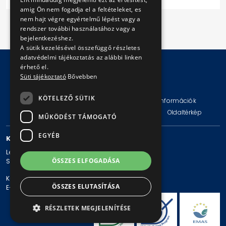
amig Ön nem fogadja el a feltételeket, es
nem hajt végre egyértelmű lépést vagy a
rendszer további használatához vagy a
bejelentkezéshez.
A sütik kezelésével összefüggő részletes
adatvédelmi tájékoztatás az alábbi linken
érhető el.
Süti tájékoztató
Bővebben
© Copyright 2026 BKV Zrt.
KÖTELEZŐ SÜTIK
Impresszum
Jogi nyilatkozat
Technikai információk
Adatvédelmi politika és tájékoztatások
ÁSZF
Oldaltérkép
MŰKÖDÉST TÁMOGATÓ
EGYÉB
KAPCSOLAT
Levelezési cím: 1980 Budapest, Pf. 11.
ÖSSZES ELFOGADÁSA
Székhely: 1980 Budapest, Akácfa u. 15.
Központi telefonszám: + 36 1 461-65-00
ÖSSZES ELUTASÍTÁSA
E-mail cím: bkv@bkv.hu
RÉSZLETEK MEGJELENÍTÉSE