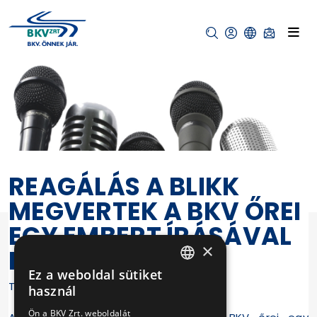
REAGÁLÁS A BLIKK
MEGVERTEK A BKV ŐREI
EGY EMBERT ÍRÁSÁVAL
×
KAPCSOLATBAN
Ez a weboldal sütiket
HUNGARIAN
Tisztelt Vajta Zoltán!
használ
ENGLISH
Ön a BKV Zrt. weboldalát