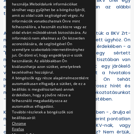
A blikkben megjelent "Megvertek a BKV őrei egy
használja.Weboldalunk információkat
embert" című írásával kapcsolatban az alábbi
tárolhat vagy gyűjthet be a böngészőjéről,
tájékoztatást adjuk:
amit az oldal sütik segítségével végez. Az
információk vonatkozhatnak Önre mint
felhasználóra, a használt eszközre vagy az
Ahogy azt hivatalos válaszunkban jeleztük: a BKV Zrt-
oldal elvárt működésének biztosítására. Az
információ nem alkalmas az Ön közvetlen
nek semmi köze nincs az Ön által említett ügyhöz. Ön
azonosítására, de segítségével Ön
mégis - talán a példányszám növelése érdekében - a
személyre szabottabb internetélményhez
"BKV ellenőreinek" tulajdonítja egy sértett
jut. Ön dönti el, hogy engedélyezi-e sütik
megverését, pedig minden bizonnyal tisztában van
használatát. Az alábbiakban Ön
vele, hogy a szakmai válaszunk szerint egy járókelő
kiválaszthatja azon sütiket, amelyeknek
verhette meg a sértettet, amelyet a hivatalos
kezeléséhez hozzájárul.
A böngészők egy része alapértelmezettként
rendőrségi jegyzőkönyv is igazol. Ön tehát
automatikusan elfogadja a sütiket, de ez a
indokolatlanul keltette Társaságunk rossz hírét és
beállítás is megváltoztatható annak
nem vette figyelembe a hivatalos tájékoztatásunkat
érdekében, hogy a jövőre nézve a
- legalábbis a szenzációhajhász cím esetében.
felhasználó megakadályozza az
automatikus elfogadást.
Kérjük - a korrekt tájékoztatás reményében - , árulja el
További részletek a böngészők süti
beállításairól:
nekünk, hogy mire alapozza - szokás szerint pontatlan
Chrome
- cikkének címét, miszerint a BKV-nak, vagy
Firefox
alvállalkozójának köze lenne az ügyhöz? Nem értjük,