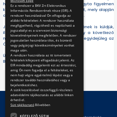
Microsoft Edge
hogy Ön – ez esetben is – miért hagyta figyelmen
Ez a rendszer a BKV Zrt Elektronikus
kívül a BKV Zrt. hivatalos tájékoztatását, mely alapján
Információs Rendszerének része (EIR). A
a cikkének címe nyilvánvalóan irreleváns.
rendszer használatával Ön elfogadja az
alábbi feltételeket: A rendszer használata
megfigyelhető, rögzithető es naplózható a
Jelen levelünket az Ön főszerkesztőjének is küldjük,
jogszabályi es a szervezet biztonsági
illetve arról is tájékoztatjuk Önt, hogy a következő
követelményeinek megfelelően. A rendszer
megkereséseire a szakmai válaszokat egyidejűleg az
jogosulatlan használata tilos, és büntető
Ön főszerkesztőjének is továbbítjuk.
vagy polgárjogi következményeket vonhat
maga után.
Üdvözlettel:
A rendszer használata az itt ismertetett
feltételek kifejezett elfogadását jelenti. Az
BKV Zrt.
EIR mindaddig megjeleníti ezt az értesitést,
amig Ön nem fogadja el a feltételeket, es
nem hajt végre egyértelmű lépést vagy a
rendszer további használatához vagy a
bejelentkezéshez.
A sütik kezelésével összefüggő részletes
adatvédelmi tájékoztatás az alábbi linken
érhető el.
Süti tájékoztató
Bővebben
© Copyright 2026 BKV Zrt.
KÖTELEZŐ SÜTIK