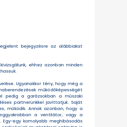
egjelent bejegyzésre az alábbiakat
 kivizsgálunk, ehhez azonban minden
thassuk.
övelése. Ugyanakkor tény, hogy még a
klímaberendezések működőképességét
jel pedig a garázsokban a műszaki
es partnerünkkel javíttatjuk. Saját
es, működik. Annak azonban, hogy a
eggyakrabban a ventilátor, vagy a
ből. Egy-egy komolyabb meghibásodás