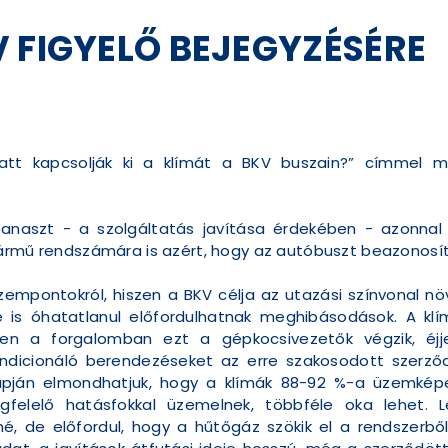
 FIGYELŐ BEJEGYZÉSÉRE
att kapcsolják ki a klímát a BKV buszain?” címmel m
anaszt - a szolgáltatás javítása érdekében - azonnal
jármű rendszámára is azért, hogy az autóbuszt beazonosí
zempontokról, hiszen a BKV célja az utazási színvonal n
e is óhatatlanul előfordulhatnak meghibásodások. A 
zben a forgalomban ezt a gépkocsivezetők végzik, éj
dicionáló berendezéseket az erre szakosodott szerződés
alapján elmondhatjuk, hogy a klímák 88-92 %-a üzemkép
lelő hatásfokkal üzemelnek, többféle oka lehet. L
é, de előfordul, hogy a hűtőgáz szökik el a rendszer