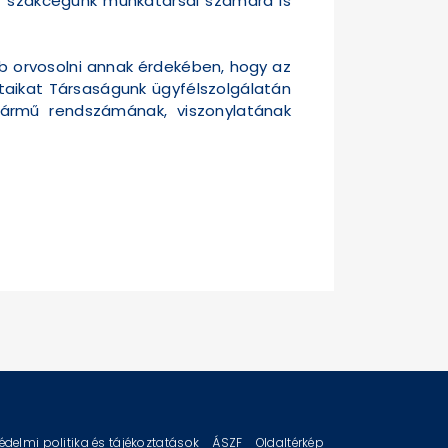
tt szakcégünk munkatársai számára is
b orvosolni annak érdekében, hogy az
taikat Társaságunk ügyfélszolgálatán
 jármű rendszámának, viszonylatának
édelmi politika és tájékoztatások
ÁSZF
Oldaltérkép