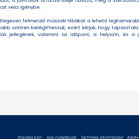
adat, a javítások átfutási ideje hosszú, még a szerződö
kat vesz igénybe.
tlegesen felmerülő műszaki hibákat a lehető leghamarab
bb szinten kielégíthessük, ezért kérjük, hogy tapasztala
ás jellegének, valamint az időpont, a helyszín, és a
Impresszum
Jogi nyilatkozat
Technikai információk
Adatv