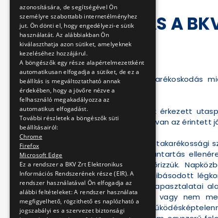
azonosítására, de segítségével Ön
REAGÁLÁS A BKV
személyre szabottabb internetélményhez
jut. Ön dönti el, hogy engedélyezi-e sütik
használatát. Az alábbiakban Ön
2012-07-27 19:25:03
kiválaszthatja azon sütiket, amelyeknek
kezeléséhez hozzájárul.
Tisztelt Gál Mihály!
A böngészők egy része alapértelmezettként
automatikusan elfogadja a sütiket, de ez a
A BKV-figyelőn „Takarékoskodás mi
beállítás is megváltoztatható annak
szeretnénk reagálni.
érdekében, hogy a jövőre nézve a
felhasználó megakadályozza az
automatikus elfogadást.
Valamennyi, hozzánk érkezett utasp
További részletek a böngészők süti
esetben szükségünk van az érintett 
beállításairól:
Chrome
Egyébként nincs szó takarékossági s
Firefox
leggondosabb karbantartás ellenér
Microsoft Edge
folyamatosan ellenőrizzük. Napkö
Ez a rendszer a BKV Zrt Elektronikus
Információs Rendszerének része (EIR). A
személyzet. A meghibásodott légkon
rendszer használatával Ön elfogadja az
napi ellenőrzésünk tapasztalatai 
alábbi feltételeket: A rendszer használata
berendezések nem, vagy nem megfe
megfigyelhető, rögzithető es naplózható a
kompresszor válik működésképtelenn
jogszabályi es a szervezet biztonsági