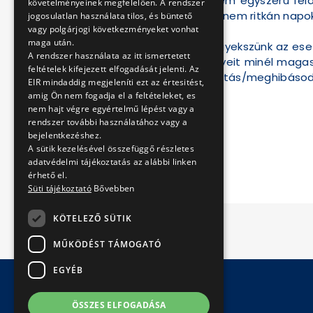
elhárítása viszont nem egyszerű fel
követelményeinek megfelelően. A rendszer
általában több órát, nem ritkán napo
jogosulatlan használata tilos, és büntető
vagy polgárjogi következményeket vonhat
maga után.
Minden helyzetben igyekszünk az ese
A rendszer használata az itt ismertetett
utazóközönség igényeit minél magasa
feltételek kifejezett elfogadását jelenti. Az
jelezzék a szolgáltatás/meghibásod
EIR mindaddig megjeleníti ezt az értesitést,
megadásával.
amig Ön nem fogadja el a feltételeket, es
nem hajt végre egyértelmű lépést vagy a
Üdvözlettel,
rendszer további használatához vagy a
bejelentkezéshez.
BKV Zrt.
A sütik kezelésével összefüggő részletes
adatvédelmi tájékoztatás az alábbi linken
érhető el.
Süti tájékoztató
Bővebben
KÖTELEZŐ SÜTIK
MŰKÖDÉST TÁMOGATÓ
EGYÉB
ÖSSZES ELFOGADÁSA
© Copyright 2026 BKV Zrt.