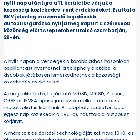
nyílt nap után újra a 11. kerületbe várjuk a
közösségi közlekedés iránt érdeklődőket. Ezúttal a
BKV jelenleg is üzemelő legidősebb
autóbuszgarázsa nyitja meg kapuit a szélesebb
közönség előtt szeptember utolsó szombatján,
29-én.
A nyílt napon a vendégek a korábbiakhoz hasonlóan
bepillantást nyerhetnek a telephely életébe, a
kisebbek játékosan ismerkedhetnek a közösségi
közlekedés eszközeivel.
A megtekinthető, bejárható M108D, M168D, Karsan,
C68E és IK284 típusú járművek mellett autóbusz
maketteket is kiállítunk. A telephely területén belül
egész nap közlekedik a TR5-ös nosztalgia autóbusz
körjárat.
A méreteit és építési technológiáját tekintve 1949-es
átadásakor világrekordnak számító szerelőcsarnok