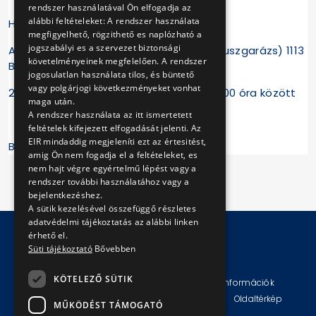
rendszer használatával Ön elfogadja az
alábbi feltételeket: A rendszer használata
Helyszín, időpont:
megfigyelhető, rögzithető es naplózható a
jogszabályi es a szervezet biztonsági
ATÜI Kelenföldi Divízió (Kelenföldi autóbuszgarázs) 1113
követelményeinek megfelelően. A rendszer
Budapest Hamzsabégi út 55-57.
jogosulatlan használata tilos, és büntető
vagy polgárjogi következményeket vonhat
2018. szeptember 29. szombat 10:00-16:00 óra között
maga után.
A rendszer használata az itt ismertetett
feltételek kifejezett elfogadását jelenti. Az
EIR mindaddig megjeleníti ezt az értesitést,
BKV Zrt.
amig Ön nem fogadja el a feltételeket, es
nem hajt végre egyértelmű lépést vagy a
rendszer további használatához vagy a
bejelentkezéshez.
A sütik kezelésével összefüggő részletes
adatvédelmi tájékoztatás az alábbi linken
érhető el.
Süti tájékoztató
Bővebben
© Copyright 2026 BKV Zrt.
KÖTELEZŐ SÜTIK
Impresszum
Jogi nyilatkozat
Technikai információk
Adatvédelmi politika és tájékoztatások
ÁSZF
Oldaltérkép
MŰKÖDÉST TÁMOGATÓ