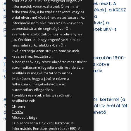
amit az oldal sütik segítségével végez. Az
A gyerekek pontgyűjtő játékban vehetnek részt. A
információk vonatkozhatnak Önre mint
kreatív műhelyben (készségfejlesztő játékok), a KRESZ
felhasználóra, a használt eszközre vagy az
pályán (játékos KRESZ teszt rollerrel) és a
oldal elvárt működésének biztosítására. Az
múzeumbuszban (közlekedés történeti kvíz) a
információ nem alkalmas az Ön közvetlen
azonosítására, de segítségével Ön
pontgyűjtő kártyára megszerzett pecsétek BKV-s
személyre szabottabb internetélményhez
ajándéktárgyakra válthatók!
jut. Ön dönti el, hogy engedélyezi-e sütik
használatát. Az alábbiakban Ön
kiválaszthatja azon sütiket, amelyeknek
kezeléséhez hozzájárul.
A nyílt nap nyilvános eseményeinek zárása után 16:00-
A böngészők egy része alapértelmezettként
17:00 óra között helyszíni regisztrációhoz kötve
automatikusan elfogadja a sütiket, de ez a
lehetőséget biztosítunk a járművek exkluzív
beállítás is megváltoztatható annak
fotózására.
érdekében, hogy a jövőre nézve a
felhasználó megakadályozza az
automatikus elfogadást.
További részletek a böngészők süti
A rendezvény megközelíthető a Móricz Zs. körtérről (a
beállításairól:
7-es busz megállójából) és az Etele térről tíz órától fél
Chrome
óránként induló, díjmentesen igénybe vehető
Firefox
Microsoft Edge
nosztalgia járatokkal.
Ez a rendszer a BKV Zrt Elektronikus
Információs Rendszerének része (EIR). A