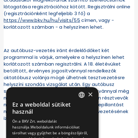
látogatása regisztrációhoz kötött. Regisztrálni online
(regisztrációnként legfeljebb 3 fő) a
https://www.bkv.hu/hu/visits/55
címen, vagy -
korlátozott számban - a helyszínen lehet.
Az autóbusz-vezetés iránt érdeklődőket két
programmal is várjuk, amelyekre a helyszínen lehet
korlátozott számban regisztrálni. A 18. életévüket
betöltött, érvényes jogosítvánnyal rendelkezők
oktatóbusz volánja mögé ülhetnek tesztvezetésre
helyszíni szondás vizsgálat után. Egy autóbusz
szimulátor segítségével pedig a jogosítvánnyal még
×
nem rendelkezők is (a tesztvezetésesen résztvevők
Ez a weboldal sütiket
nem regisztrálhatnak a szimulátorba) bepillantást
HUNGARIAN
használ
nyerhet a több tonnás városi járművek vezetésének
ENGLISH
izgalmaiba.
Ön a BKV Zrt. weboldalát
használja.Weboldalunk információkat
tárolhat vagy gyűjthet be a böngészőjéről,