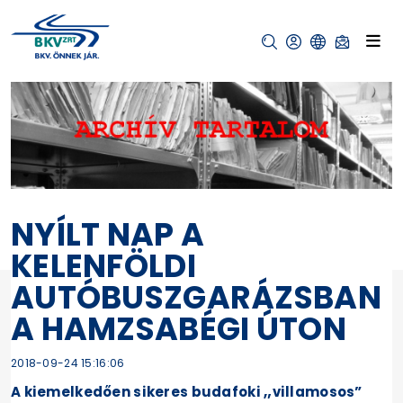
NYÍLT NAP A
KELENFÖLDI
AUTÓBUSZGARÁZSBAN
A HAMZSABÉGI ÚTON
2018-09-24 15:16:06
A kiemelkedően sikeres budafoki „villamosos”