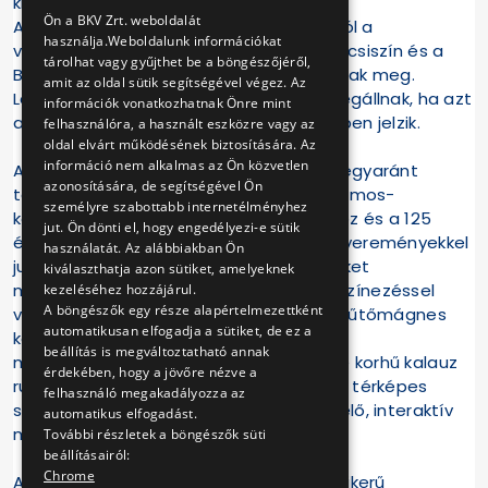
kivont UV villamossal is.
ENGLISH
Ön a BKV Zrt. weboldalát
A nosztalgiavillamosok felszállás céljából a
használja.Weboldalunk információkat
végállomásokon kívül csak a Budafok kocsiszín és a
tárolhat vagy gyűjthet be a böngészőjéről,
Budafoki elágazás megállóhelyeken állnak meg.
amit az oldal sütik segítségével végez. Az
Leszállásra bármelyik megállóhelyen megállnak, ha azt
információk vonatkozhatnak Önre mint
a járművezetőnek vagy a kísérőnek időben jelzik.
felhasználóra, a használt eszközre vagy az
oldal elvárt működésének biztosítására. Az
információ nem alkalmas az Ön közvetlen
A rendezvényen gyerekek és felnőttek egyaránt
azonosítására, de segítségével Ön
találnak szórakoztató programot. A villamos-
személyre szabottabb internetélményhez
közlekedéshez, környezettudatossághoz és a 125
jut. Ön dönti el, hogy engedélyezi-e sütik
éves évfordulóhoz kapcsolódó kvízen nyereményekkel
használatát. Az alábbiakban Ön
jutalmazzuk a helyes válaszokat. A kicsiket
kiválaszthatja azon sütiket, amelyeknek
múzeumpedagógiai foglalkozással és színezéssel
kezeléséhez hozzájárul.
A böngészők egy része alapértelmezettként
várjuk. Lehetőség lesz papírmakett és hűtőmágnes
automatikusan elfogadja a sütiket, de ez a
készítésére, óriás puzzle kirakására,
beállítás is megváltoztatható annak
memóriatesztelésre, fényképezkedésre korhű kalauz
érdekében, hogy a jövőre nézve a
ruhákban, kismotorozásra vonalhálózati térképes
felhasználó megakadályozza az
szőnyegen és egy Ikarus buszban levő élő, interaktív
automatikus elfogadást.
mini-világ kiállítás megtekintésére.
További részletek a böngészők süti
beállításairól:
Chrome
A látogatók ízelítőt kaphatnak a nagy sikerű