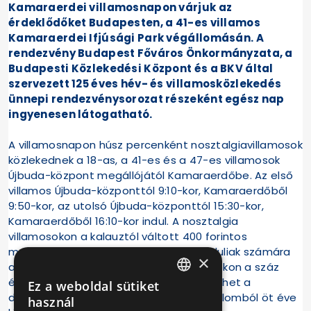
Kamaraerdei villamosnapon várjuk az
érdeklődőket Budapesten, a 41-es villamos
Kamaraerdei Ifjúsági Park végállomásán. A
rendezvény Budapest Főváros Önkormányzata, a
Budapesti Közlekedési Központ és a BKV által
szervezett 125 éves hév- és villamosközlekedés
ünnepi rendezvénysorozat részeként egész nap
ingyenesen látogatható.
A villamosnapon húsz percenként nosztalgiavillamosok
közlekednek a 18-as, a 41-es és a 47-es villamosok
Újbuda-központ megállójától Kamaraerdőbe. Az első
villamos Újbuda-központtól 9:10-kor, Kamaraerdőből
9:50-kor, az utolsó Újbuda-központtól 15:30-kor,
Kamaraerdőből 16:10-kor indul. A nosztalgia
villamosokon a kalauztól váltott 400 forintos
menetjeggyel lehet utazni. Hat éven aluliak számára
×
az utazás díjmentes. A nosztalgiajáratokon a száz
éves favázas járművek mellett utazni lehet a
Ez a weboldal sütiket
HUNGARIAN
debreceni FVV csuklóssal, illetve a forgalomból öt éve
használ