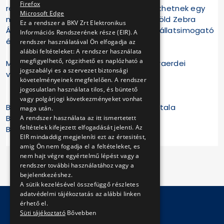
Firefox
retroplakát kiállításból, illetve megtekinthetnek egy
Microsoft Edge
makett- és egy szakmai kiállítást is. A Zöld Zebra
Ez a rendszer a BKV Zrt Elektronikus
Állatmenhely Alapítvány jóvoltából lesz állatsimogató
Információs Rendszerének része (EIR). A
és örökbefogadási lehetőség is.
rendszer használatával Ön elfogadja az
alábbi feltételeket: A rendszer használata
megfigyelhető, rögzithető es naplózható a
Mindenkit szeretettel várunk a IV. Kamaraerdei
jogszabályi es a szervezet biztonsági
villamosnapon!
követelményeinek megfelelően. A rendszer
jogosulatlan használata tilos, és büntető
vagy polgárjogi következményeket vonhat
Budapest Főváros Főpolgármesteri Hivatala
maga után.
Budapesti Közlekedési Központ
A rendszer használata az itt ismertetett
feltételek kifejezett elfogadását jelenti. Az
BKV Zrt.
EIR mindaddig megjeleníti ezt az értesitést,
amig Ön nem fogadja el a feltételeket, es
nem hajt végre egyértelmű lépést vagy a
rendszer további használatához vagy a
bejelentkezéshez.
A sütik kezelésével összefüggő részletes
adatvédelmi tájékoztatás az alábbi linken
érhető el.
Süti tájékoztató
Bővebben
© Copyright 2026 BKV Zrt.