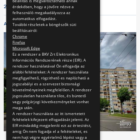
beállítás is megváltoztatható annak
2026.02.06.
érdekében, hogy a jövőre nézve a
felhasználó megakadályozza az
automatikus elfogadást.
A cikk galériája
További részletek a böngészők süti
beállításairól:
Chrome
Firefox
Microsoft Edge
Ez a rendszer a BKV Zrt Elektronikus
Információs Rendszerének része (EIR). A
rendszer használatával Ön elfogadja az
alábbi feltételeket: A rendszer használata
megfigyelhető, rögzithető es naplózható a
jogszabályi es a szervezet biztonsági
követelményeinek megfelelően. A rendszer
jogosulatlan használata tilos, és büntető
vagy polgárjogi következményeket vonhat
maga után.
A rendszer használata az itt ismertetett
feltételek kifejezett elfogadását jelenti. Az
EIR mindaddig megjeleníti ezt az értesitést,
amig Ön nem fogadja el a feltételeket, es
nem hajt végre egyértelmű lépést vagy a