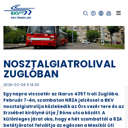
NOSZTALGIATROLIVAL
ZUGLÓBAN
2026-02-06 11:14:00
Egy napra visszatér az Ikarus 435T troli Zuglóba.
Február 7-én, szombaton N82A jelzéssel a BKV
nosztalgiatrolija közlekedik az Örs vezér tere és az
Erzsébet királyné útja / Róna utca között. A
különleges járat oka, hogy e hét szombattól a 82A
betétjáratot felváltja az egészen a Mexikói úti