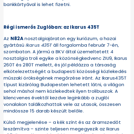
bankkártyával is lehet fizetni.
Régi ismerős Zuglóban: az Ikarus 435T
Az
N82A
nosztalgiajáraton egy kuriózum, a hazai
gyártású
Ikarus 435T
áll forgalomba február 7-én,
szombaton. A jármű a BKV által üzemeltetett 4
nosztalgia troli egyike a közönségkedvenc ZIU9, Ikarus
260T és 280T mellett, és jól példázza a társaság
elkötelezettségét a budapesti közösségi közlekedés
műszaki örökségének megőrzése iránt. Az Ikarus435T
típust kizárólag Budapesten lehetett látni, a világon
sehol máshol nem közlekedtek ilyen trolibuszok. A
kilencvenes évektől kezdve leginkább a zuglói
vonalakon találkozhattak vele az utasok, összesen
mindössze 15 darab készült belőle.
Külső megjelenése – a kék színt és az áramszedőt
leszámítva – szinte teljesen megegyezik az Ikarus