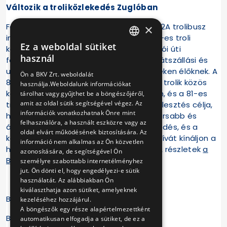
Változik a troliközlekedés Zuglóban
Február 7-től, szombattól valamennyi 82A trolibusz
×
indulási időpontjában egységesen a 82-es troli
Ez a weboldal sütiket
közlekedik, így minden járat eléri a Mexikói úti
HUNGARIAN
használ
földalatti-végállomást, kényelmesebb átszállási és
ENGLISH
utazási lehetőséget biztosítva a környéken élőknek. A
Ön a BKV Zrt. weboldalát
82-es trolibuszok jelenlegi 82-es és 82A trolik közös
használja.Weboldalunk információkat
követési ideje szerint indulnak a jövőben, és a 81-es
tárolhat vagy gyűjthet be a böngészőjéről,
amit az oldal sütik segítségével végez. Az
trolik indulásait is ehhez hangolják. A fejlesztés célja,
információk vonatkozhatnak Önre mint
hogy Zuglóban még kényelmesebb, gyorsabb és
felhasználóra, a használt eszközre vagy az
átláthatóbb legyen a közösségi közlekedés, és a
oldal elvárt működésének biztosítására. Az
környezetbarát trolibusz valódi alternatívát kínáljon a
információ nem alkalmas az Ön közvetlen
hétköznapi és hétvégi utazásokhoz is. A részletek
a
azonosítására, de segítségével Ön
BKK oldalán
olvashatók.
személyre szabottabb internetélményhez
jut. Ön dönti el, hogy engedélyezi-e sütik
használatát. Az alábbiakban Ön
kiválaszthatja azon sütiket, amelyeknek
BKV Zrt.
kezeléséhez hozzájárul.
A böngészők egy része alapértelmezettként
Budapesti Közlekedési Központ
automatikusan elfogadja a sütiket, de ez a