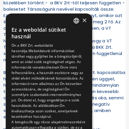
közelében történt - a BKV Zrt-től teljesen független -
balesetet Társaságunk nevével kapcsolták össze.
Ezáltal félretájékoztatták a közvéleményt, amikor azt
×
írták, hogy BKV busz balesetében sérült meg 2 fő. Az
autóbuszt, mely érintett volt a balesetben, a VT
Ez a weboldal sütiket
HUNGARIAN
Transman Kft. üzemelteti.
használ
Nyomatékosan felhívjuk a figyelmüket, hogy a VT
ENGLISH
Ön a BKV Zrt. weboldalát
Transman Kft. csakúgy, mint a BKV Zrt., a BKK Zrt.
használja.Weboldalunk információkat
szolgáltatója, és Társaságunktól teljesen függetlenül
tárolhat vagy gyűjthet be a böngészőjéről,
működik.
amit az oldal sütik segítségével végez. Az
információk vonatkozhatnak Önre mint
Bízunk benne, nem az az indoka a BKV Zrt. kapcsolatba
felhasználóra, a használt eszközre vagy az
hozatalának egy tőlünk teljesen független üggyel,
oldal elvárt működésének biztosítására. Az
információ nem alkalmas az Ön közvetlen
hogy így többen olvassák a hírt, hiszen mindannyian
azonosítására, de segítségével Ön
tudjuk, hogy a VT Transman Kft. a címben kevesebb
személyre szabottabb internetélményhez
olvasót/nézőt generál. Bármi is a tévedés oka, semmi
jut. Ön dönti el, hogy engedélyezi-e sütik
sem magyarázat arra, hogy a BKV Zrt-t negatív
használatát. Az alábbiakban Ön
színben tüntessék fel egy olyan ügyben, amiben
kiválaszthatja azon sütiket, amelyeknek
egyáltalán nem érintett.
kezeléséhez hozzájárul.
A böngészők egy része alapértelmezettként
automatikusan elfogadja a sütiket, de ez a