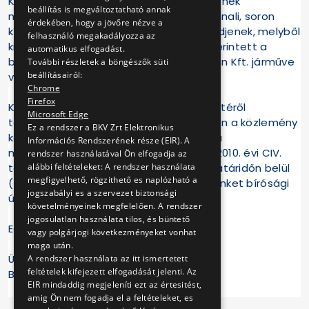
Kérjük - a jó hírnév további megsértésének
beállítás is megváltoztatható annak
megakadályozása érdekében - az azonnali, soron
érdekében, hogy a jövőre nézve a
kívüli helyreigazítást elvégezni szíveskedjenek, melyből
felhasználó megakadályozza az
kitűnik, hogy a BKV Zrt. egyáltalán nem érintett a
automatikus elfogadást.
balesetben, illetve abban a VT Transman Kft. járműve
További részletek a böngészők süti
beállításairól:
vett részt.
Chrome
Firefox
Kérjük, hogy a helyreigazítás megtörténtéről
Microsoft Edge
tájékoztatni szíveskedjenek. Amennyiben a közlemény
Ez a rendszer a BKV Zrt Elektronikus
közzétételére a sajtószabadságról és a
Információs Rendszerének része (EIR). A
médiatartalmak alapvető szabályairól 2010. évi CIV.
rendszer használatával Ön elfogadja az
törvény 12. § (2) bekezdésében előírt határidőn belül
alábbi feltételeket: A rendszer használata
megfigyelhető, rögzithető es naplózható a
(5 nap) és módon nem kerül sor, igényünket bírósági
jogszabályi es a szervezet biztonsági
úton leszünk kénytelenek érvényesíteni.
követelményeinek megfelelően. A rendszer
jogosulatlan használata tilos, és büntető
Együttműködésükben bízva,
vagy polgárjogi következményeket vonhat
maga után.
Üdvözlettel:
A rendszer használata az itt ismertetett
feltételek kifejezett elfogadását jelenti. Az
BKV Zrt.
EIR mindaddig megjeleníti ezt az értesitést,
amig Ön nem fogadja el a feltételeket, es