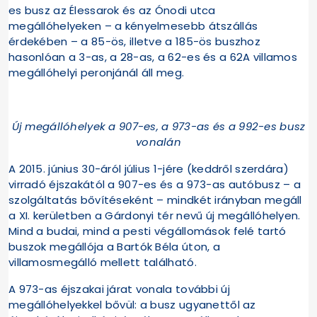
es busz az Élessarok és az Ónodi utca
megállóhelyeken – a kényelmesebb átszállás
érdekében – a 85-ös, illetve a 185-ös buszhoz
hasonlóan a 3-as, a 28-as, a 62-es és a 62A villamos
megállóhelyi peronjánál áll meg.
Új megállóhelyek a 907-es, a 973-as és a 992-es busz
vonalán
A 2015. június 30-áról július 1-jére (keddről szerdára)
virradó éjszakától a 907-es és a 973-as autóbusz – a
szolgáltatás bővítéseként – mindkét irányban megáll
a XI. kerületben a Gárdonyi tér nevű új megállóhelyen.
Mind a budai, mind a pesti végállomások felé tartó
buszok megállója a Bartók Béla úton, a
villamosmegálló mellett található.
A 973-as éjszakai járat vonala további új
megállóhelyekkel bővül: a busz ugyanettől az