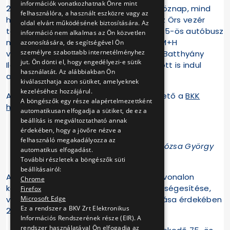
információk vonatkozhatnak Önre mint
2015. július 1-jétől (szerdától) mind hétköznap, mind
felhasználóra, a használt eszközre vagy az
hétvégén egy hajnali indulással bővül az Örs vezér
oldal elvárt működésének biztosítására. Az
tere M+H és Cinkota között közlekedő 45-ös autóbusz
információ nem alkalmas az Ön közvetlen
menetrendje. Ezáltal az Örs vezér tere M+H
azonosítására, de segítségével Ön
személyre szabottabb internetélményhez
végállomásról már 5 óta előtt is, míg a Batthyány
jut. Ön dönti el, hogy engedélyezi-e sütik
Ilona utca végállomásról hajnali fél 5 előtt is indul
használatát. Az alábbiakban Ön
autóbusz.
kiválaszthatja azon sütiket, amelyeknek
kezeléséhez hozzájárul.
A 45-ös busz új menetrendje már elérhető a
BKK
A böngészők egy része alapértelmezettként
honlapján
.
automatikusan elfogadja a sütiket, de ez a
beállítás is megváltoztatható annak
érdekében, hogy a jövőre nézve a
felhasználó megakadályozza az
Egységes megállóhely-használat a Dózsa György
automatikus elfogadást.
úton
További részletek a böngészők süti
beállításairól:
Az egyes vonalszakaszukon egyazon útvonalon
Chrome
közlekedő buszok megállóhelyeinek egységesítése,
Firefox
Microsoft Edge
valamint az átszállási kapcsolatok javítása érdekében
Ez a rendszer a BKV Zrt Elektronikus
2015. július 6-ától (hétfőtől)
Információs Rendszerének része (EIR). A
rendszer használatával Ön elfogadja az