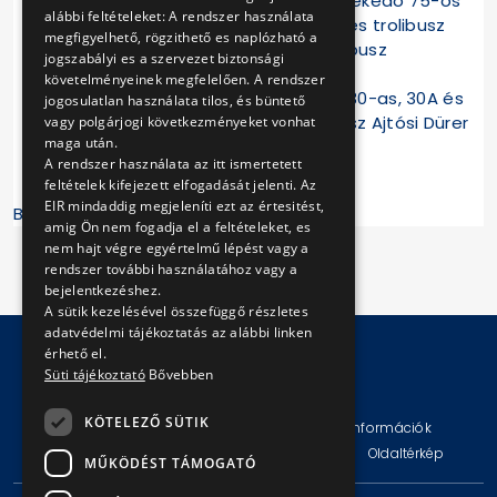
a Puskás Ferenc Stadion M felé közlekedő 75-ös
alábbi feltételeket: A rendszer használata
és a Keleti pályaudvar M irányú 79-es trolibusz
megfigyelhető, rögzithető es naplózható a
megáll a 30-as, a 30A és a 230-as busz
jogszabályi es a szervezet biztonsági
Dembinszky utca megállóhelyén is.
követelményeinek megfelelően. A rendszer
a Keleti pályaudvar felé közlekedő 30-as, 30A és
jogosulatlan használata tilos, és büntető
230-as busz megáll a 79-es trolibusz Ajtósi Dürer
vagy polgárjogi következményeket vonhat
maga után.
sor megállójában is.
A rendszer használata az itt ismertetett
feltételek kifejezett elfogadását jelenti. Az
EIR mindaddig megjeleníti ezt az értesitést,
Budapesti Közlekedési Központ
amig Ön nem fogadja el a feltételeket, es
nem hajt végre egyértelmű lépést vagy a
rendszer további használatához vagy a
bejelentkezéshez.
A sütik kezelésével összefüggő részletes
adatvédelmi tájékoztatás az alábbi linken
érhető el.
Süti tájékoztató
Bővebben
© Copyright 2026 BKV Zrt.
KÖTELEZŐ SÜTIK
Impresszum
Jogi nyilatkozat
Technikai információk
Adatvédelmi politika és tájékoztatások
ÁSZF
Oldaltérkép
MŰKÖDÉST TÁMOGATÓ