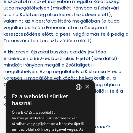
éjszakától mindkét irányában megáll a Kalotaszeg
utca megállóhelyen (mindkét irányban a Fehérvári
úton a Kalotaszeg utca kereszteződése előtt),
valamint az Albertfalva kitérő megállóban (a budai
végállomás felé a Fehérvári úton a Csurgói út
kereszteződése előtt, a pesti végállomás felé pedig a
Temesvár utca kereszteződése előtt).
A kistarcsai éjszakai buszközlekedés javítása
érdekében a 992-es busz július 1-jétől (szerdától)
mindkét irányban megáll a Zsófialiget H
megállóhelyen. Az új megállóhely a Kistarcsa H és a
Kerepes H megállóhelyek között helyezkedik el, a
Cinkotai autóbuszgarázs felé a Szabadság útján a
×
Honvéd utca kereszteződése előtt, Gödöllő H felé a
Ez a weboldal sütiket
Szabadság útján a Dózsa György utca
HUNGARIAN
használ
kereszteződése előtt.
ENGLISH
Ön a BKV Zrt. weboldalát
használja.Weboldalunk információkat
tárolhat vagy gyűjthet be a böngészőjéről,
Üzemidő-bővítés a 45-ös busz vonalán
amit az oldal sütik segítségével végez. Az