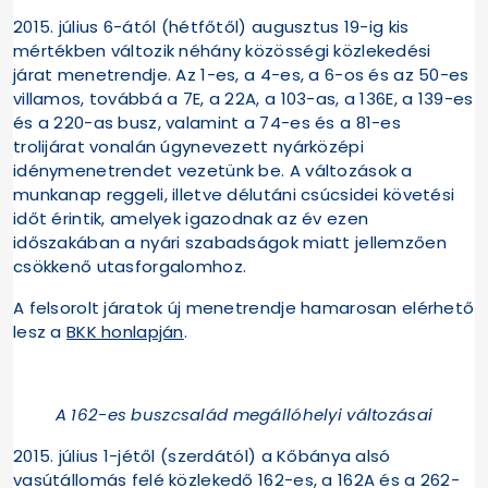
2015. július 6-ától (hétfőtől) augusztus 19-ig kis
mértékben változik néhány közösségi közlekedési
járat menetrendje. Az 1-es, a 4-es, a 6-os és az 50-es
villamos, továbbá a 7E, a 22A, a 103-as, a 136E, a 139-es
és a 220-as busz, valamint a 74-es és a 81-es
trolijárat vonalán úgynevezett nyárközépi
idénymenetrendet vezetünk be. A változások a
munkanap reggeli, illetve délutáni csúcsidei követési
időt érintik, amelyek igazodnak az év ezen
időszakában a nyári szabadságok miatt jellemzően
csökkenő utasforgalomhoz.
A felsorolt járatok új menetrendje hamarosan elérhető
lesz a
BKK honlapján
.
A 162-es buszcsalád megállóhelyi változásai
2015. július 1-jétől (szerdától) a Kőbánya alsó
vasútállomás felé közlekedő 162-es, a 162A és a 262-