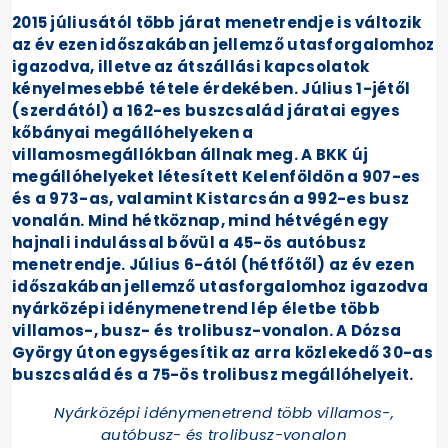
2015 júliusától több járat menetrendje is változik
az év ezen időszakában jellemző utasforgalomhoz
igazodva, illetve az átszállási kapcsolatok
kényelmesebbé tétele érdekében. Július 1-jétől
(szerdától) a 162-es buszcsalád járatai egyes
kőbányai megállóhelyeken a
villamosmegállókban állnak meg. A BKK új
megállóhelyeket létesített Kelenföldön a 907-es
és a 973-as, valamint Kistarcsán a 992-es busz
vonalán. Mind hétköznap, mind hétvégén egy
hajnali indulással bővül a 45-ös autóbusz
menetrendje. Július 6-ától (hétfőtől) az év ezen
időszakában jellemző utasforgalomhoz igazodva
nyárközépi idénymenetrend lép életbe több
villamos-, busz- és trolibusz-vonalon. A Dózsa
György úton egységesítik az arra közlekedő 30-as
buszcsalád és a 75-ös trolibusz megállóhelyeit.
Nyárközépi idénymenetrend több villamos-,
autóbusz- és trolibusz-vonalon