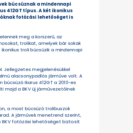
űvek búcsúznak a mindennapi
us 412GT típus. A két ikonikus
óknak fotózási lehetőséget is
lennek meg a korszerű, az
osokat, trolikat, amelyek bár sokak
ikonikus troli búcsúzik a mindennapi
ól. Jellegzetes megjelenésükkel
almú alacsonypadlós járműve volt. A
n búcsúzó Ikarus 412GT a 2010-es
íti majd a BKV új járművezetőinek
on, a most búcsúzó trolibuszok
arad. A járművek menetrend szerint,
 BKV fotózási lehetőséget biztosít