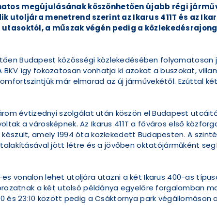
amatos megújulásának köszönhetően újabb régi járm
k utoljára menetrend szerint az Ikarus 411T és az Ikar
z utasoktól, a műszak végén pedig a közlekedésrajong
tően Budapest közösségi közlekedésében folyamatosan je
BKV így fokozatosan vonhatja ki azokat a buszokat, villam
fortszintjük már elmarad az új járművekétől. Ezúttal két 
három évtizednyi szolgálat után köszön el Budapest utcáit
ltak a városképnek. Az Ikarus 411T a főváros első közforg
készült, amely 1994 óta közlekedett Budapesten. A szinté
talakításával jött létre és a jövőben oktatójárműként seg
s vonalon lehet utoljára utazni a két Ikarus 400-as típus
sorozatnak a két utolsó példánya egyelőre forgalomban m
50 és 23:10 között pedig a Csáktornya park végállomáson a