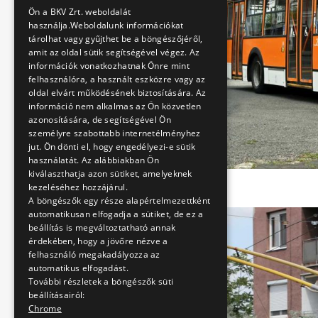
ENGLISH
Ön a BKV Zrt. weboldalát
használja.Weboldalunk információkat
tárolhat vagy gyűjthet be a böngészőjéről,
amit az oldal sütik segítségével végez. Az
információk vonatkozhatnak Önre mint
felhasználóra, a használt eszközre vagy az
oldal elvárt működésének biztosítására. Az
információ nem alkalmas az Ön közvetlen
azonosítására, de segítségével Ön
személyre szabottabb internetélményhez
jut. Ön dönti el, hogy engedélyezi-e sütik
használatát. Az alábbiakban Ön
kiválaszthatja azon sütiket, amelyeknek
kezeléséhez hozzájárul.
A böngészők egy része alapértelmezettként
automatikusan elfogadja a sütiket, de ez a
beállítás is megváltoztatható annak
érdekében, hogy a jövőre nézve a
felhasználó megakadályozza az
automatikus elfogadást.
További részletek a böngészők süti
beállításairól:
Chrome