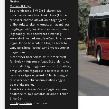
Firefox
Microsoft Edge
Ez a rendszer a BKV Zrt Elektronikus
Információs Rendszerének része (EIR). A
rendszer használatával Ön elfogadja az
alábbi feltételeket: A rendszer használata
megfigyelhető, rögzithető es naplózható a
jogszabályi es a szervezet biztonsági
követelményeinek megfelelően. A rendszer
jogosulatlan használata tilos, és büntető
vagy polgárjogi következményeket vonhat
maga után.
A rendszer használata az itt ismertetett
feltételek kifejezett elfogadását jelenti. Az
EIR mindaddig megjeleníti ezt az értesitést,
amig Ön nem fogadja el a feltételeket, es
nem hajt végre egyértelmű lépést vagy a
rendszer további használatához vagy a
bejelentkezéshez.
A sütik kezelésével összefüggő részletes
adatvédelmi tájékoztatás az alábbi linken
érhető el.
Süti tájékoztató
Bővebben