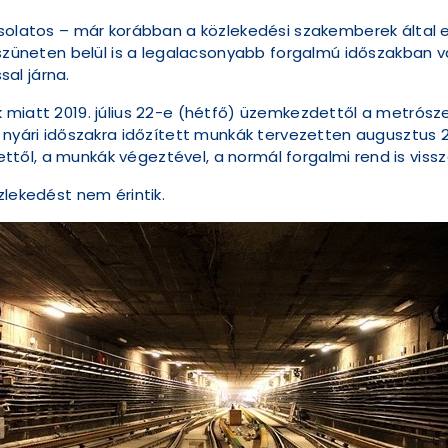
csolatos – már korábban a közlekedési szakemberek által
 szüneten belül is a legalacsonyabb forgalmú időszakban v
al járna.
 miatt 2019. július 22-e (hétfő) üzemkezdettől a metrósz
 nyári időszakra időzített munkák tervezetten augusztus 2
ől, a munkák végeztével, a normál forgalmi rend is vissza
zlekedést nem érintik.