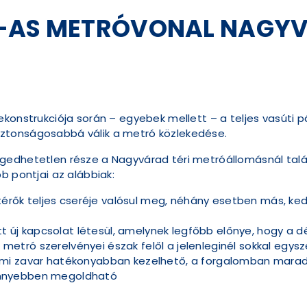
-AS METRÓVONAL NAGYV
konstrukciója során – egyebek mellett – a teljes vasúti pá
ztonságosabbá válik a metró közlekedése.
gedhetetlen része a Nagyvárad téri metróállomásnál talá
b pontjai az alábbiak:
érők teljes cseréje valósul meg, néhány esetben más, ke
t új kapcsolat létesül, amelynek legfőbb előnye, hogy a 
 metró szerelvényei észak felől a jelenleginél sokkal egy
galmi zavar hatékonyabban kezelhető, a forgalomban mara
könnyebben megoldható