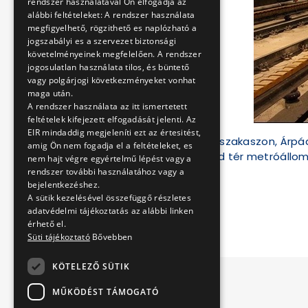
rendszer használatával Ön elfogadja az
alábbi feltételeket: A rendszer használata
megfigyelhető, rögzithető es naplózható a
jogszabályi es a szervezet biztonsági
követelményeinek megfelelően. A rendszer
jogosulatlan használata tilos, és büntető
vagy polgárjogi következményeket vonhat
maga után.
A rendszer használata az itt ismertetett
feltételek kifejezett elfogadását jelenti. Az
EIR mindaddig megjeleníti ezt az értesitést,
A fenti kép az északi szakaszon, Árpá
amig Ön nem fogadja el a feltételeket, es
ki a terület Nagyvárad tér metróállo
nem hajt végre egyértelmű lépést vagy a
rendszer további használatához vagy a
bejelentkezéshez.
A sütik kezelésével összefüggő részletes
BKV Zrt.
adatvédelmi tájékoztatás az alábbi linken
érhető el.
Süti tájékoztató
Bővebben
KÖTELEZŐ SÜTIK
MŰKÖDÉST TÁMOGATÓ