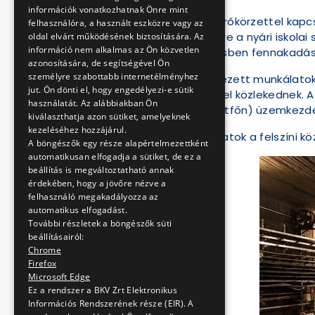
információk vonatkozhatnak Önre mint
A Nagyvárad téri kitérőkörzettel kap
felhasználóra, a használt eszközre vagy az
feladatok elvégzésére a nyári iskolai
oldal elvárt működésének biztosítására. Az
információ nem alkalmas az Ön közvetlen
közösségi közlekedésben fennakadáss
azonosítására, de segítségével Ön
személyre szabottabb internetélményhez
A fentiekben részletezett munkálatok
jut. Ön dönti el, hogy engedélyezi-e sütik
perces követési idővel közlekednek. A
használatát. Az alábbiakban Ön
augusztus 26-án
(hétfőn) üzemkezdett
kiválaszthatja azon sütiket, amelyeknek
kezeléséhez hozzájárul.
Az elvégzendő feladatok a felszíni kö
A böngészők egy része alapértelmezettként
automatikusan elfogadja a sütiket, de ez a
beállítás is megváltoztatható annak
érdekében, hogy a jövőre nézve a
felhasználó megakadályozza az
automatikus elfogadást.
További részletek a böngészők süti
beállításairól:
Chrome
Firefox
Microsoft Edge
Ez a rendszer a BKV Zrt Elektronikus
Információs Rendszerének része (EIR). A