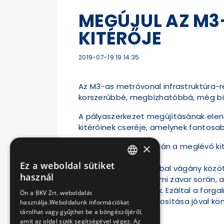
MEGÚJUL AZ M3
KITÉRŐJE
2019-07-19 19:14:35
Az M3-as metróvonal infrastruktúra-re
korszerűbbé, megbízhatóbbá, még bi
A pályaszerkezet megújításának elen
kitérőinek cseréje, amelynek fontosab
×
A munkálatok során a meglévő kit
épül közülük
Ez a weboldal sütiket
A középső- és a bal vágány közöt
HUNGARIAN
használ
esetleges forgalmi zavar során, a
ENGLISH
visszafordíthatók. Ezáltal a for
Ön a BKV Zrt. weboldalát
járatsűrűség biztosítása jóval 
használja.Weboldalunk információkat
tárolhat vagy gyűjthet be a böngészőjéről,
amit az oldal sütik segítségével végez. Az