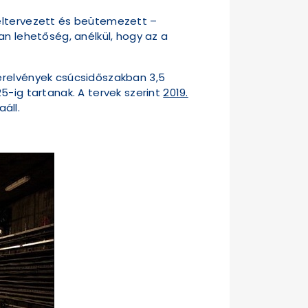
 eltervezett és beütemezett –
an lehetőség, anélkül, hogy az a
erelvények csúcsidőszakban 3,5
5-ig tartanak. A tervek szerint
2019.
áll.