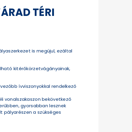
ÁRAD TÉRI
lyaszerkezet is megújul, ezáltal
lható kitérőkörzetvágányainak,
dvezőbb ívviszonyokkal rendelkező
déli vonalszakaszon bekövetkező
szerűbben, gyorsabban lesznek
dt pályarészen a szükséges