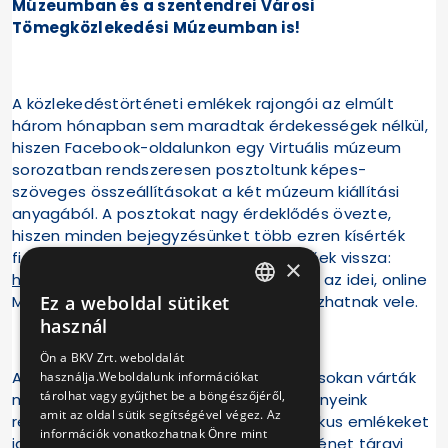
Múzeumban és a szentendrei Városi
Tömegközlekedési Múzeumban is!
A közlekedéstörténeti emlékek rajongói az elmúlt
három hónapban sem maradtak érdekességek nélkül,
hiszen Facebook-oldalunkon egy Virtuális múzeum
sorozatban rendszeresen posztoltunk képes-
szöveges összeállításokat a két múzeum kiállítási
anyagából. A posztokat nagy érdeklődés övezte,
hiszen minden bejegyzésünket több ezren kísérték
figyelemmel. A bejegyzések itt nézhetőek vissza:
×
https://www.facebook.com/bkvzrt1/
, de az idei, online
Ez a weboldal sütiket
Múzeumok Éjszakája felületein is találkozhatnak vele.
HUNGARIAN
használ
ENGLISH
Ön a BKV Zrt. weboldalát
A visszajelzések alapján ennek ellenére sokan várták
használja.Weboldalunk információkat
tárolhat vagy gyűjthet be a böngészőjéről,
már, hogy élőben is láthassák gyűjteményeink
amit az oldal sütik segítségével végez. Az
relikviáit, újra felkereshessék a nosztalgikus emlékeket
információk vonatkozhatnak Önre mint
idéző régi járműveket, a közlekedéstörténet tárgyi