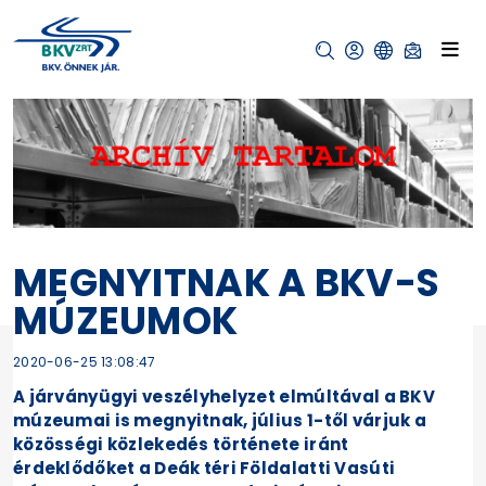
MEGNYITNAK A BKV-S
MÚZEUMOK
2020-06-25 13:08:47
A járványügyi veszélyhelyzet elmúltával a BKV
múzeumai is megnyitnak, július 1-től várjuk a
közösségi közlekedés története iránt
érdeklődőket a Deák téri Földalatti Vasúti