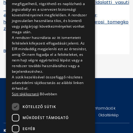
https://www.bkv.hu/hu/tortenelmunk/foldalatti_vasuti
megfigyelhető, rögzithető es naplózható a
_muzeum_budapest
jogszabályi es a szervezet biztonsági
és szentendrei múzeumunk kiállításához:
követelményeinek megfelelően. A rendszer
jogosulatlan használata tilos, és büntető
https://www.bkv.hu/hu/tortenelmunk/varosi_tomegko
vagy polgárjogi következményeket vonhat
zlekedesi_muzeum_szentendre
maga után.
A rendszer használata az itt ismertetett
feltételek kifejezett elfogadását jelenti. Az
EIR mindaddig megjeleníti ezt az értesitést,
BKV Zrt.
amig Ön nem fogadja el a feltételeket, es
nem hajt végre egyértelmű lépést vagy a
rendszer további használatához vagy a
bejelentkezéshez.
A sütik kezelésével összefüggő részletes
adatvédelmi tájékoztatás az alábbi linken
érhető el.
Süti tájékoztató
Bővebben
© Copyright 2026 BKV Zrt.
KÖTELEZŐ SÜTIK
Impresszum
Jogi nyilatkozat
Technikai információk
Adatvédelmi politika és tájékoztatások
ÁSZF
Oldaltérkép
MŰKÖDÉST TÁMOGATÓ
EGYÉB
KAPCSOLAT