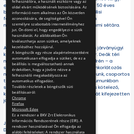
felhasználóra, a használt eszközre vagy az
emlékeit. Most lesz lehetőségük erre az 50 éves
oldal elvárt működésének biztosítására. Az
budapesti metró kapcsán hirdetett áprilisi
információ nem alkalmas az Ön közvetlen
fotópályázatunk résztvevőinek is, hiszen
azonosítására, de segítségével Ön
személyre szabottabb internetélményhez
mindannyiukat meginvitáltuk egy múzeumi sétára.
jut. Ön dönti el, hogy engedélyezi-e sütik
használatát. Az alábbiakban Ön
kiválaszthatja azon sütiket, amelyeknek
kezeléséhez hozzájárul.
A múzeumok megnyitására az érvényes járványügyi
A böngészők egy része alapértelmezettként
korlátozások betartása mellett kerül sor. Deák téri
automatikusan elfogadja a sütiket, de ez a
múzeumunkban egyszerre tíz, Szentendrén – a
beállítás is megváltoztatható annak
szabadtéri rész kivételével, ahol létszámkorlátozás
érdekében, hogy a jövőre nézve a
nincs – termenként öt látogatót fogadunk, csoportos
felhasználó megakadályozza az
tárlatvezetésekre egyelőre egyik múzeumunkban
automatikus elfogadást.
További részletek a böngészők süti
sincs lehetőség. Maszk viselése nálunk is kötelező,
beállításairól:
kézfertőtlenítést biztosítunk, használatát kifejezetten
Chrome
javasoljuk!
Firefox
Microsoft Edge
Ez a rendszer a BKV Zrt Elektronikus
Információs Rendszerének része (EIR). A
Jó szórakozást kívánunk!
rendszer használatával Ön elfogadja az
Deák téri:
alábbi feltételeket: A rendszer használata