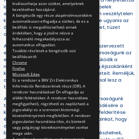
kiválaszthatja azon sütiket, amelyeknek
időtartamára. A feszültség alatt álló kábelek
kezeléséhez hozzájárul.
eltulajdonítása a tettesek számára sem veszélytelen
A böngészők egy része alapértelmezettként
kísérlet, az egyenáramú hálózat érintése ugyanis az
automatikusan elfogadja a sütiket, de ez a
áramütésen kívül súlyos égési sérüléseket, tüzet
beállítás is megváltoztatható annak
érdekében, hogy a jövőre nézve a
okozhat.
felhasználó megakadályozza az
automatikus elfogadást.
A kábellopások kivitelezése speciálisan szervezett
További részletek a böngészők süti
elkövetői körre utal. Ennek érdekében Társaságunk az
beállításairól:
esetek felderítése érdekében együttműködik a
Chrome
rendőrséggel, megelőzés céljából pedig éjszakánként
Firefox
kémvillamosokkal is ellenőrzi a BKV területeit. Reméljük,
Microsoft Edge
a legutóbbi bírói ítélet elrettentő hatással lesz a
Ez a rendszer a BKV Zrt Elektronikus
Információs Rendszerének része (EIR). A
további lopási kísérletekre is.
rendszer használatával Ön elfogadja az
alábbi feltételeket: A rendszer használata
A rendőrség közreműködése mellett Társaságunk
megfigyelhető, rögzithető es naplózható a
továbbra is számít utasaink együttműködésére a
jogszabályi es a szervezet biztonsági
kábellopások megakadályozása, illetve felderítése
követelményeinek megfelelően. A rendszer
érdekében. Ezúton is kérjük kedves utasainkat, hogy
jogosulatlan használata tilos, és büntető
amennyiben a BKV vezetékhálózatán
vagy polgárjogi következményeket vonhat
bűncselekményre utaló tevékenységet észlelnek,
maga után.