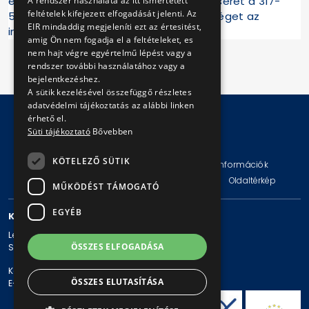
értesítsék azonnal a BKV Zrt. fődiszpécserét a 317-
A rendszer használata az itt ismertetett
feltételek kifejezett elfogadását jelenti. Az
5166-os telefonszámon vagy a rendőrséget az
EIR mindaddig megjeleníti ezt az értesitést,
ingyenesen hívható 112-es számon.
amig Ön nem fogadja el a feltételeket, es
nem hajt végre egyértelmű lépést vagy a
rendszer további használatához vagy a
bejelentkezéshez.
A sütik kezelésével összefüggő részletes
adatvédelmi tájékoztatás az alábbi linken
érhető el.
Süti tájékoztató
Bővebben
© Copyright 2026 BKV Zrt.
KÖTELEZŐ SÜTIK
Impresszum
Jogi nyilatkozat
Technikai információk
Adatvédelmi politika és tájékoztatások
ÁSZF
Oldaltérkép
MŰKÖDÉST TÁMOGATÓ
EGYÉB
KAPCSOLAT
Levelezési cím: 1980 Budapest, Pf. 11.
ÖSSZES ELFOGADÁSA
Székhely: 1980 Budapest, Akácfa u. 15.
Központi telefonszám: + 36 1 461-65-00
ÖSSZES ELUTASÍTÁSA
E-mail cím: bkv@bkv.hu