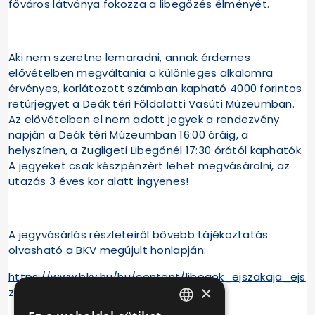
főváros látványa fokozza a libegőzés élményét.
Aki nem szeretne lemaradni, annak érdemes
elővételben megváltania a különleges alkalomra
érvényes, korlátozott számban kapható 4000 forintos
retúrjegyet a Deák téri Földalatti Vasúti Múzeumban.
Az elővételben el nem adott jegyek a rendezvény
napján a Deák téri Múzeumban 16:00 óráig, a
helyszínen, a Zugligeti Libegőnél 17:30 órától kaphatók.
A jegyeket csak készpénzért lehet megvásárolni, az
utazás 3 éves kor alatt ingyenes!
A jegyvásárlás részleteiről bővebb tájékoztatás
olvasható a BKV megújult honlapján:
https://www.bkv.hu/hu/content/libegok_ejszakaja_ejs
×
zakai_libegozes