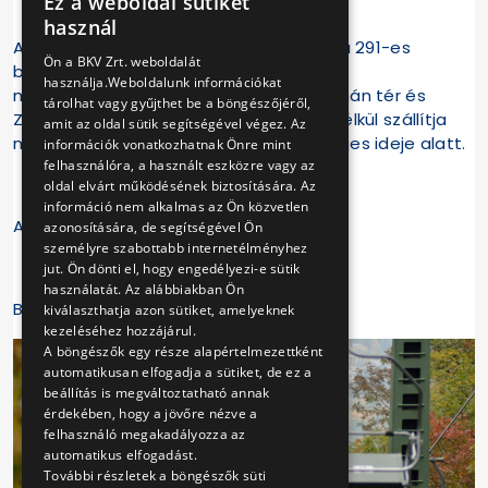
Ez a weboldal sütiket
HUNGARIAN
használ
A Libegők Éjszakáján a Zugligeti Libegő a 291-es
ENGLISH
Ön a BKV Zrt. weboldalát
buszon kívül az R158-as retró járattal is
használja.Weboldalunk információkat
megközelíthető lesz, amely a Széll Kálmán tér és
tárolhat vagy gyűjthet be a böngészőjéről,
Zugliget között közvetlenül, megállás nélkül szállítja
amit az oldal sütik segítségével végez. Az
majd az érdeklődőket, a rendezvény teljes ideje alatt.
információk vonatkozhatnak Önre mint
felhasználóra, a használt eszközre vagy az
oldal elvárt működésének biztosítására. Az
információ nem alkalmas az Ön közvetlen
A programváltozás jogát fenntartjuk!
azonosítására, de segítségével Ön
személyre szabottabb internetélményhez
jut. Ön dönti el, hogy engedélyezi-e sütik
használatát. Az alábbiakban Ön
BKV Zrt.
kiválaszthatja azon sütiket, amelyeknek
kezeléséhez hozzájárul.
A böngészők egy része alapértelmezettként
automatikusan elfogadja a sütiket, de ez a
beállítás is megváltoztatható annak
érdekében, hogy a jövőre nézve a
felhasználó megakadályozza az
automatikus elfogadást.
További részletek a böngészők süti