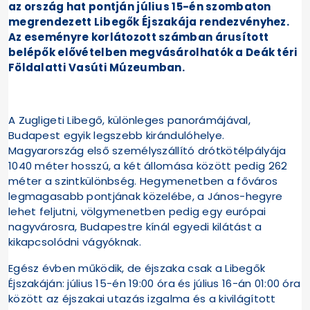
az ország hat pontján július 15-én szombaton
megrendezett Libegők Éjszakája rendezvényhez.
Az eseményre korlátozott számban árusított
belépők elővételben megvásárolhatók a Deák téri
Földalatti Vasúti Múzeumban.
A Zugligeti Libegő, különleges panorámájával,
Budapest egyik legszebb kirándulóhelye.
Magyarország első személyszállító drótkötélpályája
1040 méter hosszú, a két állomása között pedig 262
méter a szintkülönbség. Hegymenetben a főváros
legmagasabb pontjának közelébe, a János-hegyre
lehet feljutni, völgymenetben pedig egy európai
nagyvárosra, Budapestre kínál egyedi kilátást a
kikapcsolódni vágyóknak.
Egész évben működik, de éjszaka csak a Libegők
Éjszakáján: július 15-én 19:00 óra és július 16-án 01:00 óra
között az éjszakai utazás izgalma és a kivilágított