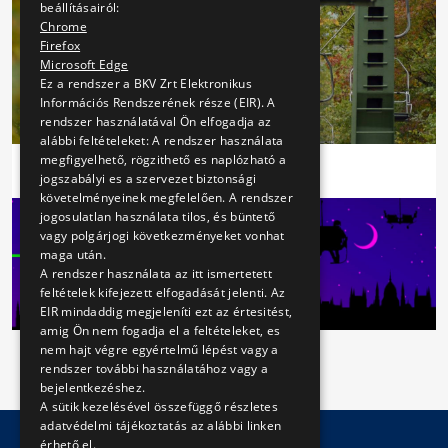
beállításairól:
Chrome
Firefox
Microsoft Edge
Ez a rendszer a BKV Zrt Elektronikus
Információs Rendszerének része (EIR). A
rendszer használatával Ön elfogadja az
alábbi feltételeket: A rendszer használata
megfigyelhető, rögzithető es naplózható a
jogszabályi es a szervezet biztonsági
követelményeinek megfelelően. A rendszer
jogosulatlan használata tilos, és büntető
vagy polgárjogi következményeket vonhat
maga után.
A rendszer használata az itt ismertetett
feltételek kifejezett elfogadását jelenti. Az
EIR mindaddig megjeleníti ezt az értesitést,
amig Ön nem fogadja el a feltételeket, es
nem hajt végre egyértelmű lépést vagy a
rendszer további használatához vagy a
bejelentkezéshez.
A sütik kezelésével összefüggő részletes
adatvédelmi tájékoztatás az alábbi linken
érhető el.