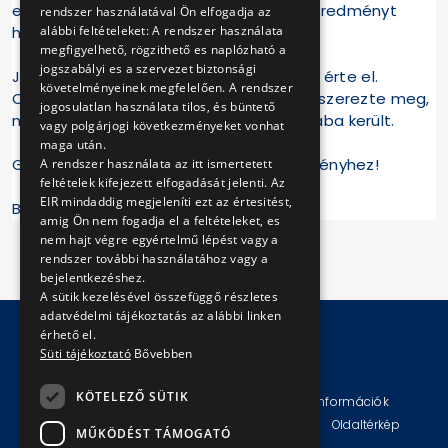
eredményét összesítve, csapatban is eredményt
rendszer használatával Ön elfogadja az
alábbi feltételeket: A rendszer használata
hirdettek.
megfigyelhető, rögzithető es naplózható a
jogszabályi es a szervezet biztonsági
Julianna a hölgyek között a 7. helyezést érte el.
követelményeinek megfelelően. A rendszer
Csapatunk összetettben a 14. pozíciót szerezte meg,
jogosulatlan használata tilos, és büntető
míg az aranyérem a hazai csapat nyakába került.
vagy polgárjogi következményeket vonhat
maga után.
Gratulálunk Kollégáinknak a szép eredményhez!
A rendszer használata az itt ismertetett
feltételek kifejezett elfogadását jelenti. Az
EIR mindaddig megjeleníti ezt az értesitést,
BKV Zrt.
amig Ön nem fogadja el a feltételeket, es
nem hajt végre egyértelmű lépést vagy a
rendszer további használatához vagy a
bejelentkezéshez.
A sütik kezelésével összefüggő részletes
adatvédelmi tájékoztatás az alábbi linken
érhető el.
Süti tájékoztató
Bővebben
© Copyright 2026 BKV Zrt.
KÖTELEZŐ SÜTIK
Impresszum
Jogi nyilatkozat
Technikai információk
Adatvédelmi politika és tájékoztatások
ÁSZF
Oldaltérkép
MŰKÖDÉST TÁMOGATÓ