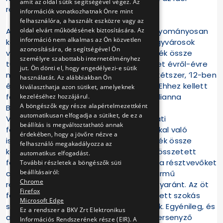
amit az oldal sütik segítségével végez. Az
rendező városba, Brüsszelbe.
információk vonatkozhatnak Önre mint
felhasználóra, a használt eszközre vagy az
oldal elvárt működésének biztosítására. Az
A nemzetközi versenyen – amelyet hagyományosan
információ nem alkalmas az Ön közvetlen
két fordulóban rendeznek – európai nagyvárosok
azonosítására, de segítségével Ön
villamosközlekedésének legjobbjai mérték össze
személyre szabottabb internetélményhez
tudásukat. A megmérettetést – amelyet évről-évre
jut. Ön dönti el, hogy engedélyezi-e sütik
nagyobb médiaérdeklődés kísér – már kétszer, ’12-ben
használatát. Az alábbiakban Ön
és ’16-ban is BKV-s csapat nyerte meg. Ehhez kellett
kiválaszthatja azon sütiket, amelyeknek
felnőnie idei versenyzőinknek: Palóczi Julianna
kezeléséhez hozzájárul.
A böngészők egy része alapértelmezettként
Bernadettnek, Kovács Attilának.
automatikusan elfogadja a sütiket, de ez a
Vezetéstechnikai tudásukat és gyakorlati
beállítás is megváltoztatható annak
felkészültségüket a brüsszeli villamosokkal való
érdekében, hogy a jövőre nézve a
ismerkedési nap után, szombaton mérték össze
felhasználó megakadályozza az
kollégáikkal. A verseny ismét több, igen összetett
automatikus elfogadást.
feladatból állt, amelyek próbára tették a résztvevőket
További részletek a böngészők süti
beállításairól:
csapatmunkában, precizitásban, és a jármű
Chrome
rezdüléseinek pontos érzékelésében egyaránt. Az öt
Firefox
feladat teljesítésének pontossága mellett szokás
Microsoft Edge
szerint a végrehajtás idejét is pontozták. Egyénileg, és
Ez a rendszer a BKV Zrt Elektronikus
az egyes városokból érkezett két-két versenyző
Információs Rendszerének része (EIR). A